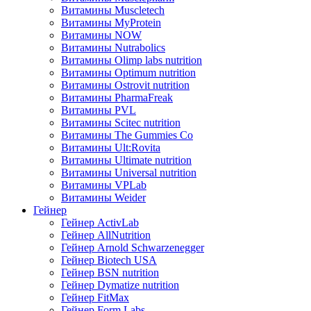
Витамины Muscletech
Витамины MyProtein
Витамины NOW
Витамины Nutrabolics
Витамины Olimp labs nutrition
Витамины Optimum nutrition
Витамины Ostrovit nutrition
Витамины PharmaFreak
Витамины PVL
Витамины Scitec nutrition
Витамины The Gummies Co
Витамины Ult:Rovita
Витамины Ultimate nutrition
Витамины Universal nutrition
Витамины VPLab
Витамины Weider
Гейнер
Гейнер ActivLab
Гейнер AllNutrition
Гейнер Arnold Schwarzenegger
Гейнер Biotech USA
Гейнер BSN nutrition
Гейнер Dymatize nutrition
Гейнер FitMax
Гейнер Form Labs