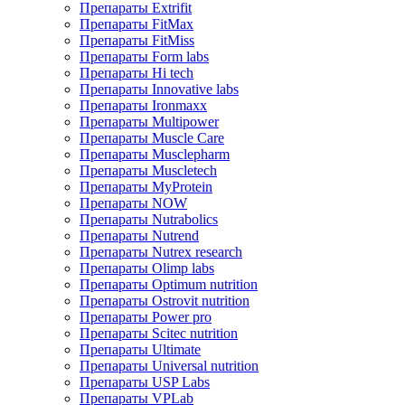
Препараты Extrifit
Препараты FitMax
Препараты FitMiss
Препараты Form labs
Препараты Hi tech
Препараты Innovative labs
Препараты Ironmaxx
Препараты Multipower
Препараты Muscle Care
Препараты Musclepharm
Препараты Muscletech
Препараты MyProtein
Препараты NOW
Препараты Nutrabolics
Препараты Nutrend
Препараты Nutrex research
Препараты Olimp labs
Препараты Optimum nutrition
Препараты Ostrovit nutrition
Препараты Power pro
Препараты Scitec nutrition
Препараты Ultimate
Препараты Universal nutrition
Препараты USP Labs
Препараты VPLab