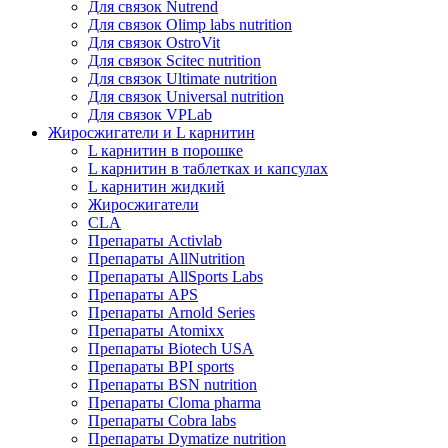
Для связок Nutrend
Для связок Olimp labs nutrition
Для связок OstroVit
Для связок Scitec nutrition
Для связок Ultimate nutrition
Для связок Universal nutrition
Для связок VPLab
Жиросжигатели и L карнитин
L карнитин в порошке
L карнитин в таблетках и капсулах
L карнитин жидкий
Жиросжигатели
CLA
Препараты Activlab
Препараты AllNutrition
Препараты AllSports Labs
Препараты APS
Препараты Arnold Series
Препараты Atomixx
Препараты Biotech USA
Препараты BPI sports
Препараты BSN nutrition
Препараты Cloma pharma
Препараты Cobra labs
Препараты Dymatize nutrition