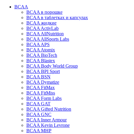
BCAA
BCAA в порошке
BCAA в таблетках и капсулах
BCAA жидкие
BCAA ActivLab
BCAA AllNutrition
BCAA AllSports Labs
BCAA APS
BCAA Atomix
BCAA BioTech
BCAA Blastex
BCAA Body World Group
BCAA BPI Sport
BCAA BSN
BCAA Dymatize
BCAA FitMax
BCAA FitMiss
BCAA Form Labs
BCAA GAT
BCAA Gifted Nutrition
BCAA GNC
BCAA Inner Armour
BCAA Kevin Levrone
BCAA MHP