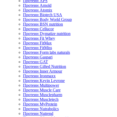
Протеин APS
Протеин Arnold
Протеин Atomix
Протеин Biotech USA
Протеин Body World Group
Протеин BSN nutrition
Протеин Cellucor
Протеин Dymatize nutrition
Протеин Fit Whey
Протеин FitMax
Протеин FitMiss
Протеин Form labs naturals
Протеин Gaspari
Протеин GAT
Протеин Gifted Nutrition
Протеин Inner Armour
Протеин Ironmaxx
Протеин Kevin Levrone
Протеин Multipower
Протеин Muscle Care
Протеин Musclepharm
Протеин Muscletech
Протеин MyProtein
Протеин Nutrabolics
Протеин Nutrend