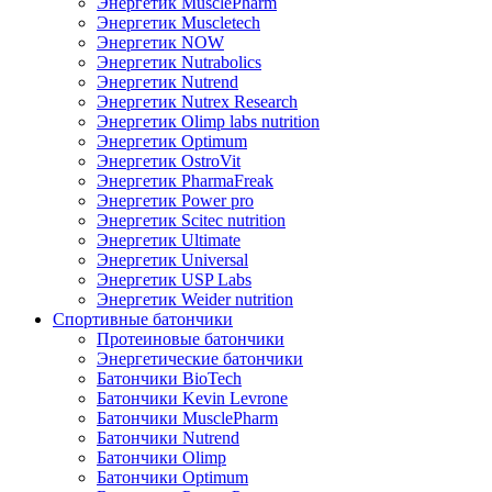
Энергетик MusclePharm
Энергетик Muscletech
Энергетик NOW
Энергетик Nutrabolics
Энергетик Nutrend
Энергетик Nutrex Research
Энергетик Olimp labs nutrition
Энергетик Optimum
Энергетик OstroVit
Энергетик PharmaFreak
Энергетик Power pro
Энергетик Scitec nutrition
Энергетик Ultimate
Энергетик Universal
Энергетик USP Labs
Энергетик Weider nutrition
Спортивные батончики
Протеиновые батончики
Энергетические батончики
Батончики BioTech
Батончики Kevin Levrone
Батончики MusclePharm
Батончики Nutrend
Батончики Olimp
Батончики Optimum