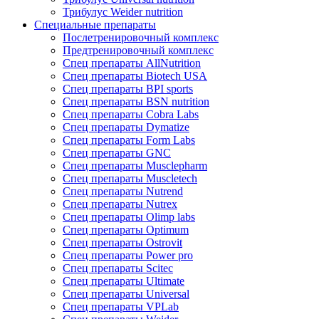
Трибулус Weider nutrition
Специальные препараты
Послетренировочный комплекс
Предтренировочный комплекс
Спец препараты AllNutrition
Спец препараты Biotech USA
Спец препараты BPI sports
Спец препараты BSN nutrition
Спец препараты Cobra Labs
Спец препараты Dymatize
Спец препараты Form Labs
Спец препараты GNC
Спец препараты Musclepharm
Спец препараты Muscletech
Спец препараты Nutrend
Спец препараты Nutrex
Спец препараты Olimp labs
Спец препараты Optimum
Спец препараты Ostrovit
Спец препараты Power pro
Спец препараты Scitec
Спец препараты Ultimate
Спец препараты Universal
Спец препараты VPLab