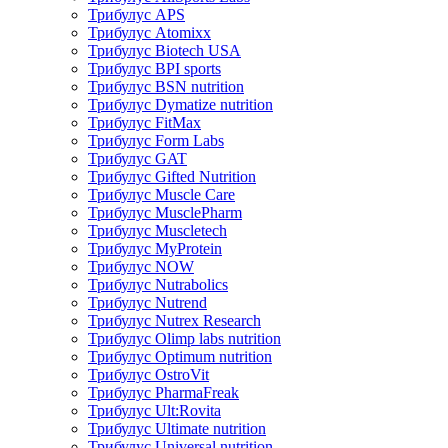
Трибулус APS
Трибулус Atomixx
Трибулус Biotech USA
Трибулус BPI sports
Трибулус BSN nutrition
Трибулус Dymatize nutrition
Трибулус FitMax
Трибулус Form Labs
Трибулус GAT
Трибулус Gifted Nutrition
Трибулус Muscle Care
Трибулус MusclePharm
Трибулус Muscletech
Трибулус MyProtein
Трибулус NOW
Трибулус Nutrabolics
Трибулус Nutrend
Трибулус Nutrex Research
Трибулус Olimp labs nutrition
Трибулус Optimum nutrition
Трибулус OstroVit
Трибулус PharmaFreak
Трибулус Ult:Rovita
Трибулус Ultimate nutrition
Трибулус Universal nutrition