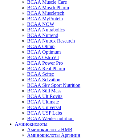
BCAA Muscle Care
BCAA MusclePharm
BCAA Muscletech
BCAA MyProtein
BCAA NOW
BCAA Nutrabolics
BCAA Nutrend
BCAA Nutrex Research
BCAA Olimp
BCAA Optimum
BCAA OstroVit
BCAA Power Pro
BCAA Real Pharm
BCAA Scitec
BCAA Scivation
BCAA Sky Sport Nutrition
BCAA Still Mass
BCAA Ult:Rovita
BCAA Ultimate
BCAA Universal
BCAA USP Labs
BCAA Weider nutrition
Аминокислоты
Аминокислоты HMB
Аминокислоты Аргинин