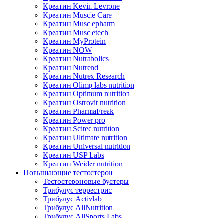
Креатин Kevin Levrone
Креатин Muscle Care
Креатин Musclepharm
Креатин Muscletech
Креатин MyProtein
Креатин NOW
Креатин Nutrabolics
Креатин Nutrend
Креатин Nutrex Research
Креатин Olimp labs nutrition
Креатин Optimum nutrition
Креатин Ostrovit nutrition
Креатин PharmaFreak
Креатин Power pro
Креатин Scitec nutrition
Креатин Ultimate nutrition
Креатин Universal nutrition
Креатин USP Labs
Креатин Weider nutrition
Повышающие тестостерон
Тестостероновые бустеры
Трибулус террестрис
Трибулус Activlab
Трибулус AllNutrition
Трибулус AllSports Labs