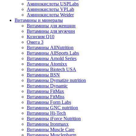
Аминокислоты USPLabs
Аминокислоты VPLab
Аминокислоты Weider
Витамины и минералы
Витамины для женщин
Витамины для мужчин
Коэнзим Q10
Омега 3
Витамины AllNutrition
Витамины AllSports Labs
Витамины Arnold Series
Витамины Atomixx
Витамины Biotech USA
Витамины BSN
Витамины Dymatize nutrition
Витамины Dynamic
Витамины FitMax
Витамины FitMiss
Витамины Form Labs
Витамины GNC nutrition
Витамины Hi-Tech
Витамины iForce Nutrition
Витамины Ironmaxx
Витамины Muscle Care
Витамины Musclepharm