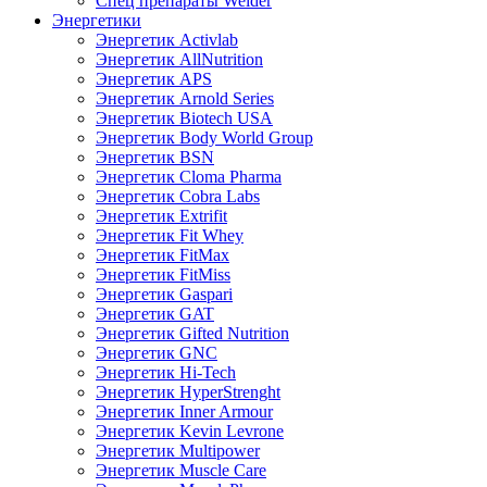
Спец препараты Weider
Энергетики
Энергетик Activlab
Энергетик AllNutrition
Энергетик APS
Энергетик Arnold Series
Энергетик Biotech USA
Энергетик Body World Group
Энергетик BSN
Энергетик Cloma Pharma
Энергетик Cobra Labs
Энергетик Extrifit
Энергетик Fit Whey
Энергетик FitMax
Энергетик FitMiss
Энергетик Gaspari
Энергетик GAT
Энергетик Gifted Nutrition
Энергетик GNC
Энергетик Hi-Tech
Энергетик HyperStrenght
Энергетик Inner Armour
Энергетик Kevin Levrone
Энергетик Multipower
Энергетик Muscle Care