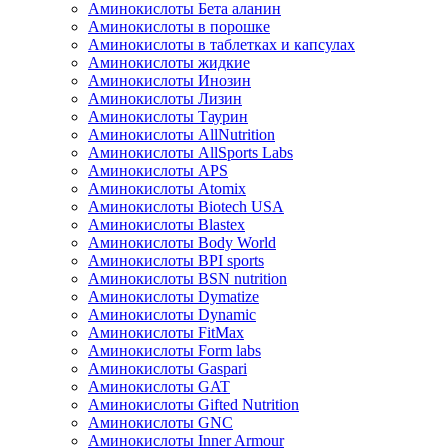
Аминокислоты Бета аланин
Аминокислоты в порошке
Аминокислоты в таблетках и капсулах
Аминокислоты жидкие
Аминокислоты Инозин
Аминокислоты Лизин
Аминокислоты Таурин
Аминокислоты AllNutrition
Аминокислоты AllSports Labs
Аминокислоты APS
Аминокислоты Atomix
Аминокислоты Biotech USA
Аминокислоты Blastex
Аминокислоты Body World
Аминокислоты BPI sports
Аминокислоты BSN nutrition
Аминокислоты Dymatize
Аминокислоты Dynamic
Аминокислоты FitMax
Аминокислоты Form labs
Аминокислоты Gaspari
Аминокислоты GAT
Аминокислоты Gifted Nutrition
Аминокислоты GNC
Аминокислоты Inner Armour