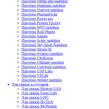
Протеин Olimp labs nutrition
Протеин Optimum nutrition
Протеин Ostrovit nutrition
Протеин PharmaFreak
Протеин Power pro
Протеин Protein Factory
Протеин QNT nutrition
Протеин Real Pharm
Протеин Saputo
Протеин Scitec nutrition
Протеин Sky Sport Nutrition
Протеин Strong fit
Протеин Syntrax nutrition
Протеин Ult:Rovita
Протеин Ultimate nutrition
Протеин Universal nutrition
Протеин USP Labs
Протеин VPLab
Протеин Weider nutrition
Для связок и суставов
Для связок Biotech USA
Для связок Form Labs
Для связок GNC
Для связок Hi-Tech
Для связок MyProtein