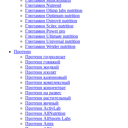
Глютамин Musclepharm
Глютамин Nutrend
Глютамин Olimp labs nutrition
Глютамин Optimum nutrition
Глютамин Ostrovit nutrition
Глютамин Scitec nutrition
Глютамин Power pro
Глютамин Ultimate nutrition
Глютамин Universal nutrition
Глютамин Weider nutrition
Протеин
Протеин гидролизат
Протеин говяжий
Протеин жидкий
Протеин изолят
Протеин казеиновый
Протеин комплексный
Протеин концентрат
Протеин на развес
Протеин растительный
Протеин яичный
Протеин ActivLab
Протеин AllNutrition
Протеин AllSports Labs
Протеин Amix