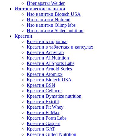
Препараты Weider
Изотонические напитки
Изо напитки Biotech USA
Изо напитки Nutrend
Изо напитки Olimp labs
Изо напитки Scitec nutrition
Креатин
Креатин в порошке
Креатин в таблетках и капсулах
Креатин ActivLab
Креатин AllNutrition
Креатин AllSports Labs
Креатин Arnold Series
Креатин Atomixx
Креатин Biotech USA
Креатин BSN
Креатин Cellucor
Креатин Dymatize nutrition
Креатин Extrifit
Креатин Fit Whey
Креатин FitMax
Креатин Form Labs
Креатин Gaspari
Креатин GAT
Креатин Gifted Nutrition