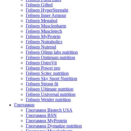
Гейнер Gifted
Гейнер HyperStrenght
Гейнер Inner Armour
Гейнер Megabol
Гейнер Musclepharm
Гейнер Muscletech
Гейнер MyProtein
Гейнер Nutrabolics
Гейнер Nutrend
Гейнер Olimp labs nutrition
Гейнер Optimum nutrition
Гейнер OstroVit
Гейнер Power pro
Гейнер Scitec nutrition
Гейнер Sky Sport Nutrition
Гейнер Strong fit
Гейнер Ultimate nutrition
Гейнер Universal nutrition
Гейнер Weider nutrition
Глютамин
Глютамин Biotech USA
Глютамин BSN
Глютамин MyProtein
Глютамин Dymatize nutrition