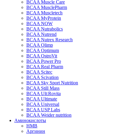
BCAA Muscle Care
BCAA MusclePharm
BCAA Muscletech
BCAA MyProtein
BCAA NOW
BCAA Nutrabolics
BCAA Nutrend
BCAA Nutrex Research
BCAA Olimp
BCAA Optimum
BCAA OstroVit
BCAA Power Pro
BCAA Real Pharm
BCAA Scitec
BCAA Scivation
BCAA Sky Sport Nutrition
BCAA Still Mass
BCAA Ult:Rovita
BCAA Ultimate
BCAA Universal
BCAA USP Labs
BCAA Weider nutrition
Аминокислоты
HMB
Аргинин