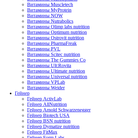
Витамины Muscletech
Витамины MyProtein
Витамины NOW
Витамины Nutrabolics
Витамины Olimp labs nutrition
Витамины Optimum nutrition
Витамины Ostrovit nutrition
Витамины PharmaFreak
Витамины PVL
Витамины Scitec nutrition
Витамины The Gummies Co
Витамины Ult:Rovita
Витамины Ultimate nutrition
Витамины Universal nutrition
Витамины VPLab
Витамины Weider
Гейнер
Гейнер ActivLab
Гейнер AllNutrition
Гейнер Arnold Schwarzenegger
Гейнер Biotech USA
Гейнер BSN nutrition
Гейнер Dymatize nutrition
Гейнер FitMax
Гейнер Form Labs