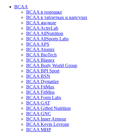
BCAA
BCAA в порошке
BCAA в таблетках и капсулах
BCAA жидкие
BCAA ActivLab
BCAA AllNutrition
BCAA AllSports Labs
BCAA APS
BCAA Atomix
BCAA BioTech
BCAA Blastex
BCAA Body World Group
BCAA BPI Sport
BCAA BSN
BCAA Dymatize
BCAA FitMax
BCAA FitMiss
BCAA Form Labs
BCAA GAT
BCAA Gifted Nutrition
BCAA GNC
BCAA Inner Armour
BCAA Kevin Levrone
BCAA MHP