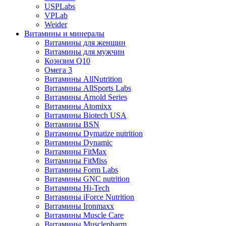
USPLabs
VPLab
Weider
Витамины и минералы
Витамины для женщин
Витамины для мужчин
Коэнзим Q10
Омега 3
Витамины AllNutrition
Витамины AllSports Labs
Витамины Arnold Series
Витамины Atomixx
Витамины Biotech USA
Витамины BSN
Витамины Dymatize nutrition
Витамины Dynamic
Витамины FitMax
Витамины FitMiss
Витамины Form Labs
Витамины GNC nutrition
Витамины Hi-Tech
Витамины iForce Nutrition
Витамины Ironmaxx
Витамины Muscle Care
Витамины Musclepharm