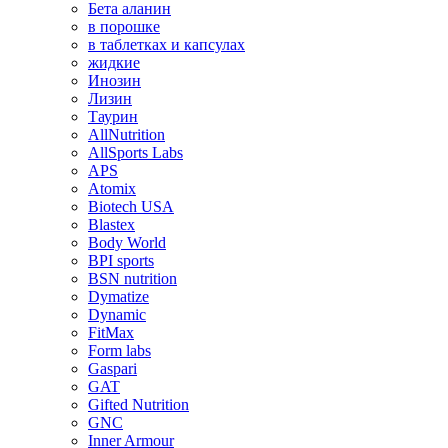
Бета аланин
в порошке
в таблетках и капсулах
жидкие
Инозин
Лизин
Таурин
AllNutrition
AllSports Labs
APS
Atomix
Biotech USA
Blastex
Body World
BPI sports
BSN nutrition
Dymatize
Dynamic
FitMax
Form labs
Gaspari
GAT
Gifted Nutrition
GNC
Inner Armour