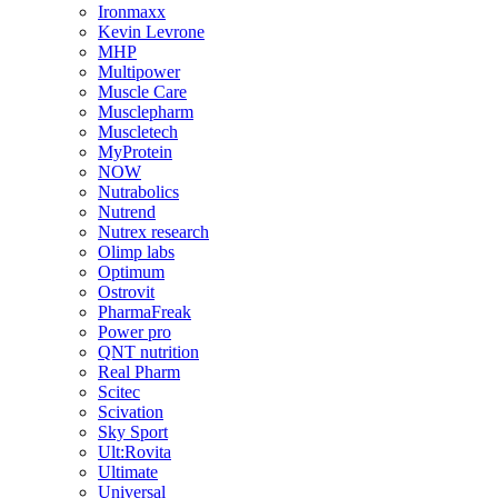
Ironmaxx
Kevin Levrone
MHP
Multipower
Muscle Care
Musclepharm
Muscletech
MyProtein
NOW
Nutrabolics
Nutrend
Nutrex research
Olimp labs
Optimum
Ostrovit
PharmaFreak
Power pro
QNT nutrition
Real Pharm
Scitec
Scivation
Sky Sport
Ult:Rovita
Ultimate
Universal