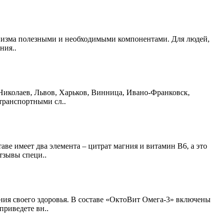
анизма полезными и необходимыми компонентами. Для людей,
ния..
, Николаев, Львов, Харьков, Винница, Ивано-Франковск,
транспортными сл..
ве имеет два элемента – цитрат магния и витамин В6, а это
тзывы специ..
ения своего здоровья. В составе «ОктоВит Омега-3» включены
приведете вн..