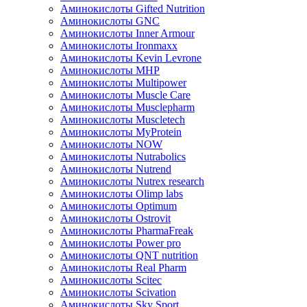
Аминокислоты Gifted Nutrition
Аминокислоты GNC
Аминокислоты Inner Armour
Аминокислоты Ironmaxx
Аминокислоты Kevin Levrone
Аминокислоты MHP
Аминокислоты Multipower
Аминокислоты Muscle Care
Аминокислоты Musclepharm
Аминокислоты Muscletech
Аминокислоты MyProtein
Аминокислоты NOW
Аминокислоты Nutrabolics
Аминокислоты Nutrend
Аминокислоты Nutrex research
Аминокислоты Olimp labs
Аминокислоты Optimum
Аминокислоты Ostrovit
Аминокислоты PharmaFreak
Аминокислоты Power pro
Аминокислоты QNT nutrition
Аминокислоты Real Pharm
Аминокислоты Scitec
Аминокислоты Scivation
Аминокислоты Sky Sport