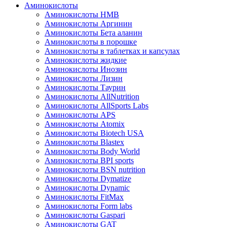
Аминокислоты
Аминокислоты HMB
Аминокислоты Аргинин
Аминокислоты Бета аланин
Аминокислоты в порошке
Аминокислоты в таблетках и капсулах
Аминокислоты жидкие
Аминокислоты Инозин
Аминокислоты Лизин
Аминокислоты Таурин
Аминокислоты AllNutrition
Аминокислоты AllSports Labs
Аминокислоты APS
Аминокислоты Atomix
Аминокислоты Biotech USA
Аминокислоты Blastex
Аминокислоты Body World
Аминокислоты BPI sports
Аминокислоты BSN nutrition
Аминокислоты Dymatize
Аминокислоты Dynamic
Аминокислоты FitMax
Аминокислоты Form labs
Аминокислоты Gaspari
Аминокислоты GAT