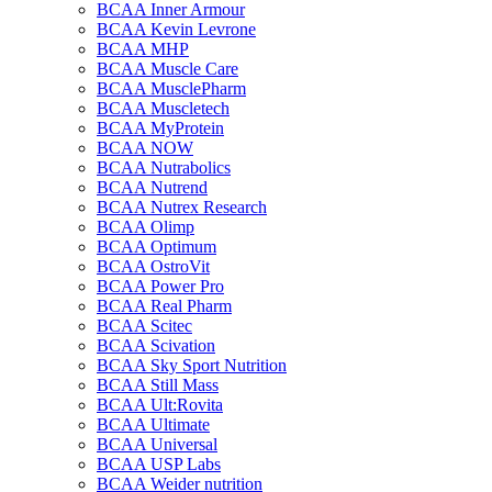
BCAA Inner Armour
BCAA Kevin Levrone
BCAA MHP
BCAA Muscle Care
BCAA MusclePharm
BCAA Muscletech
BCAA MyProtein
BCAA NOW
BCAA Nutrabolics
BCAA Nutrend
BCAA Nutrex Research
BCAA Olimp
BCAA Optimum
BCAA OstroVit
BCAA Power Pro
BCAA Real Pharm
BCAA Scitec
BCAA Scivation
BCAA Sky Sport Nutrition
BCAA Still Mass
BCAA Ult:Rovita
BCAA Ultimate
BCAA Universal
BCAA USP Labs
BCAA Weider nutrition