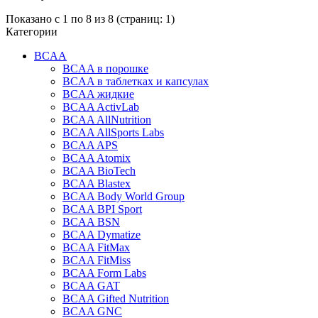
Показано с 1 по 8 из 8 (страниц: 1)
Категории
BCAA
BCAA в порошке
BCAA в таблетках и капсулах
BCAA жидкие
BCAA ActivLab
BCAA AllNutrition
BCAA AllSports Labs
BCAA APS
BCAA Atomix
BCAA BioTech
BCAA Blastex
BCAA Body World Group
BCAA BPI Sport
BCAA BSN
BCAA Dymatize
BCAA FitMax
BCAA FitMiss
BCAA Form Labs
BCAA GAT
BCAA Gifted Nutrition
BCAA GNC