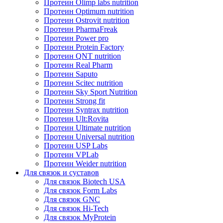
Протеин Olimp labs nutrition
Протеин Optimum nutrition
Протеин Ostrovit nutrition
Протеин PharmaFreak
Протеин Power pro
Протеин Protein Factory
Протеин QNT nutrition
Протеин Real Pharm
Протеин Saputo
Протеин Scitec nutrition
Протеин Sky Sport Nutrition
Протеин Strong fit
Протеин Syntrax nutrition
Протеин Ult:Rovita
Протеин Ultimate nutrition
Протеин Universal nutrition
Протеин USP Labs
Протеин VPLab
Протеин Weider nutrition
Для связок и суставов
Для связок Biotech USA
Для связок Form Labs
Для связок GNC
Для связок Hi-Tech
Для связок MyProtein