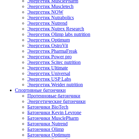
Энергетик MusclePharm
Энергетик Muscletech
Энергетик NOW
Энергетик Nutrabolics
Энергетик Nutrend
Энергетик Nutrex Research
Энергетик Olimp labs nutrition
Энергетик Optimum
Энергетик OstroVit
Энергетик PharmaFreak
Энергетик Power pro
Энергетик Scitec nutrition
Энергетик Ultimate
Энергетик Universal
Энергетик USP Labs
Энергетик Weider nutrition
Спортивные батончики
Протеиновые батончики
Энергетические батончики
Батончики BioTech
Батончики Kevin Levrone
Батончики MusclePharm
Батончики Nutrend
Батончики Olimp
Батончики Optimum