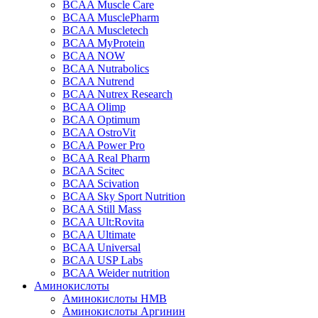
BCAA Muscle Care
BCAA MusclePharm
BCAA Muscletech
BCAA MyProtein
BCAA NOW
BCAA Nutrabolics
BCAA Nutrend
BCAA Nutrex Research
BCAA Olimp
BCAA Optimum
BCAA OstroVit
BCAA Power Pro
BCAA Real Pharm
BCAA Scitec
BCAA Scivation
BCAA Sky Sport Nutrition
BCAA Still Mass
BCAA Ult:Rovita
BCAA Ultimate
BCAA Universal
BCAA USP Labs
BCAA Weider nutrition
Аминокислоты
Аминокислоты HMB
Аминокислоты Аргинин