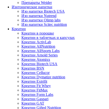
Препараты Weider
Изотонические напитки
Изо напитки Biotech USA
Изо напитки Nutrend
Изо напитки Olimp labs
Изо напитки Scitec nutrition
Креатин
Креатин в порошке
Креатин в таблетках и капсулах
Креатин ActivLab
Креатин AllNutrition
Креатин AllSports Labs
Креатин Arnold Series
Креатин Atomixx
Креатин Biotech USA
Креатин BSN
Креатин Cellucor
Креатин Dymatize nutrition
Креатин Extrifit
Креатин Fit Whey
Креатин FitMax
Креатин Form Labs
Креатин Gaspari
Креатин GAT
Креатин Gifted Nutrition