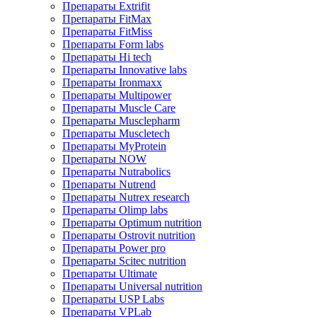
Препараты Extrifit
Препараты FitMax
Препараты FitMiss
Препараты Form labs
Препараты Hi tech
Препараты Innovative labs
Препараты Ironmaxx
Препараты Multipower
Препараты Muscle Care
Препараты Musclepharm
Препараты Muscletech
Препараты MyProtein
Препараты NOW
Препараты Nutrabolics
Препараты Nutrend
Препараты Nutrex research
Препараты Olimp labs
Препараты Optimum nutrition
Препараты Ostrovit nutrition
Препараты Power pro
Препараты Scitec nutrition
Препараты Ultimate
Препараты Universal nutrition
Препараты USP Labs
Препараты VPLab