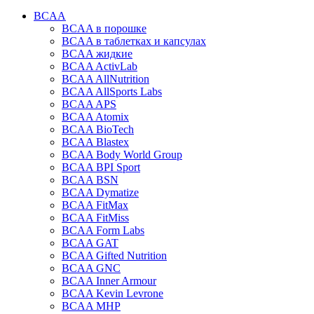
BCAA
BCAA в порошке
BCAA в таблетках и капсулах
BCAA жидкие
BCAA ActivLab
BCAA AllNutrition
BCAA AllSports Labs
BCAA APS
BCAA Atomix
BCAA BioTech
BCAA Blastex
BCAA Body World Group
BCAA BPI Sport
BCAA BSN
BCAA Dymatize
BCAA FitMax
BCAA FitMiss
BCAA Form Labs
BCAA GAT
BCAA Gifted Nutrition
BCAA GNC
BCAA Inner Armour
BCAA Kevin Levrone
BCAA MHP