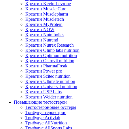
Креатин Kevin Levrone
Креатин Muscle Care
Креатин Musclepharm
Креатин Muscletech
Креатин MyProtein
Креатин NOW
Креатин Nutrabolics
Креатин Nutrend
Креатин Nutrex Research
Креатин Olimp labs nutrition
Креатин Optimum nutrition
Креатин Ostrovit nutrition
Креатин PharmaFreak
Креатин Power pro
Креатин Scitec nutrition
Креатин Ultimate nutrition
Креатин Universal nutrition
Креатин USP Labs
Креатин Weider nutrition
Повышающие тестостерон
Тестостероновые бустеры
Трибулус террестрис
Трибулус Activlab
Трибулус AllNutrition
Трибулус AllSports Labs