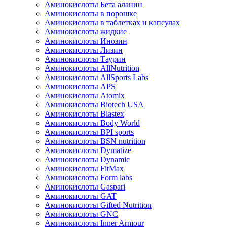
Аминокислоты Бета аланин
Аминокислоты в порошке
Аминокислоты в таблетках и капсулах
Аминокислоты жидкие
Аминокислоты Инозин
Аминокислоты Лизин
Аминокислоты Таурин
Аминокислоты AllNutrition
Аминокислоты AllSports Labs
Аминокислоты APS
Аминокислоты Atomix
Аминокислоты Biotech USA
Аминокислоты Blastex
Аминокислоты Body World
Аминокислоты BPI sports
Аминокислоты BSN nutrition
Аминокислоты Dymatize
Аминокислоты Dynamic
Аминокислоты FitMax
Аминокислоты Form labs
Аминокислоты Gaspari
Аминокислоты GAT
Аминокислоты Gifted Nutrition
Аминокислоты GNC
Аминокислоты Inner Armour