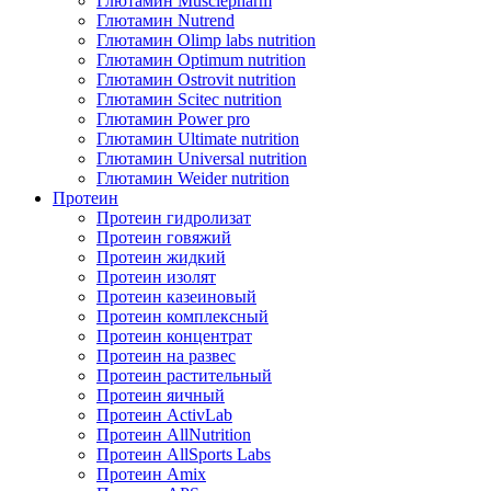
Глютамин Musclepharm
Глютамин Nutrend
Глютамин Olimp labs nutrition
Глютамин Optimum nutrition
Глютамин Ostrovit nutrition
Глютамин Scitec nutrition
Глютамин Power pro
Глютамин Ultimate nutrition
Глютамин Universal nutrition
Глютамин Weider nutrition
Протеин
Протеин гидролизат
Протеин говяжий
Протеин жидкий
Протеин изолят
Протеин казеиновый
Протеин комплексный
Протеин концентрат
Протеин на развес
Протеин растительный
Протеин яичный
Протеин ActivLab
Протеин AllNutrition
Протеин AllSports Labs
Протеин Amix