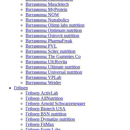
Витамины Muscletech
Витамины MyProtein
Витамины NOW
Витамины Nutrabolics
Витамины Olimp labs nutrition
Витамины Optimum nutrition
Витамины Ostrovit nutrition
Витамины PharmaFreak
Витамины PVL
Витамины Scitec nutrition
Витамины The Gummies Co
Витамины Ult:Rovita
Витамины Ultimate nutrition
Витамины Universal nutrition
Витамины VPLab
Витамины Weider
Гейнер
Гейнер ActivLab
Гейнер AllNutrition
Гейнер Arnold Schwarzenegger
Гейнер Biotech USA
Гейнер BSN nutrition
Гейнер Dymatize nutrition
Гейнер FitMax
Гейнер Form Labs