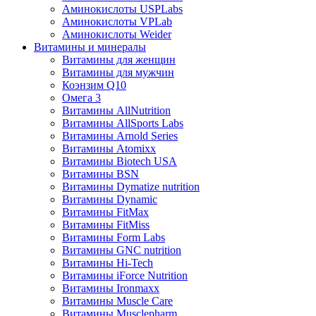
Аминокислоты USPLabs
Аминокислоты VPLab
Аминокислоты Weider
Витамины и минералы
Витамины для женщин
Витамины для мужчин
Коэнзим Q10
Омега 3
Витамины AllNutrition
Витамины AllSports Labs
Витамины Arnold Series
Витамины Atomixx
Витамины Biotech USA
Витамины BSN
Витамины Dymatize nutrition
Витамины Dynamic
Витамины FitMax
Витамины FitMiss
Витамины Form Labs
Витамины GNC nutrition
Витамины Hi-Tech
Витамины iForce Nutrition
Витамины Ironmaxx
Витамины Muscle Care
Витамины Musclepharm