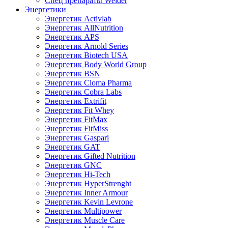
Спец препараты Weider
Энергетики
Энергетик Activlab
Энергетик AllNutrition
Энергетик APS
Энергетик Arnold Series
Энергетик Biotech USA
Энергетик Body World Group
Энергетик BSN
Энергетик Cloma Pharma
Энергетик Cobra Labs
Энергетик Extrifit
Энергетик Fit Whey
Энергетик FitMax
Энергетик FitMiss
Энергетик Gaspari
Энергетик GAT
Энергетик Gifted Nutrition
Энергетик GNC
Энергетик Hi-Tech
Энергетик HyperStrenght
Энергетик Inner Armour
Энергетик Kevin Levrone
Энергетик Multipower
Энергетик Muscle Care