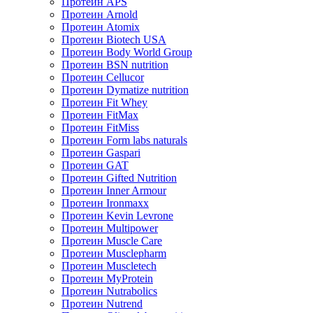
Протеин APS
Протеин Arnold
Протеин Atomix
Протеин Biotech USA
Протеин Body World Group
Протеин BSN nutrition
Протеин Cellucor
Протеин Dymatize nutrition
Протеин Fit Whey
Протеин FitMax
Протеин FitMiss
Протеин Form labs naturals
Протеин Gaspari
Протеин GAT
Протеин Gifted Nutrition
Протеин Inner Armour
Протеин Ironmaxx
Протеин Kevin Levrone
Протеин Multipower
Протеин Muscle Care
Протеин Musclepharm
Протеин Muscletech
Протеин MyProtein
Протеин Nutrabolics
Протеин Nutrend