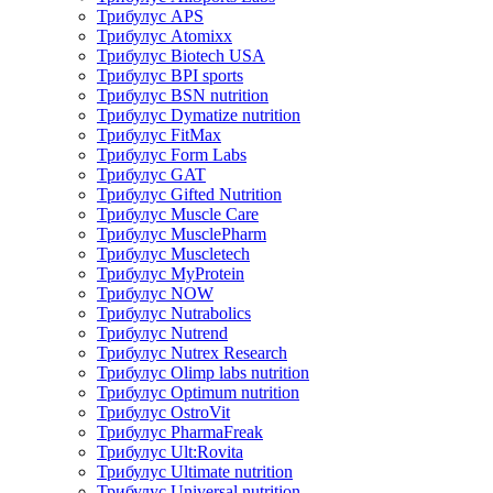
Трибулус APS
Трибулус Atomixx
Трибулус Biotech USA
Трибулус BPI sports
Трибулус BSN nutrition
Трибулус Dymatize nutrition
Трибулус FitMax
Трибулус Form Labs
Трибулус GAT
Трибулус Gifted Nutrition
Трибулус Muscle Care
Трибулус MusclePharm
Трибулус Muscletech
Трибулус MyProtein
Трибулус NOW
Трибулус Nutrabolics
Трибулус Nutrend
Трибулус Nutrex Research
Трибулус Olimp labs nutrition
Трибулус Optimum nutrition
Трибулус OstroVit
Трибулус PharmaFreak
Трибулус Ult:Rovita
Трибулус Ultimate nutrition
Трибулус Universal nutrition