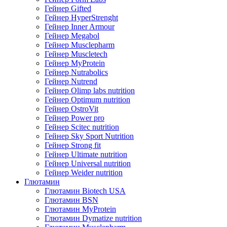
Гейнер Gifted
Гейнер HyperStrenght
Гейнер Inner Armour
Гейнер Megabol
Гейнер Musclepharm
Гейнер Muscletech
Гейнер MyProtein
Гейнер Nutrabolics
Гейнер Nutrend
Гейнер Olimp labs nutrition
Гейнер Optimum nutrition
Гейнер OstroVit
Гейнер Power pro
Гейнер Scitec nutrition
Гейнер Sky Sport Nutrition
Гейнер Strong fit
Гейнер Ultimate nutrition
Гейнер Universal nutrition
Гейнер Weider nutrition
Глютамин
Глютамин Biotech USA
Глютамин BSN
Глютамин MyProtein
Глютамин Dymatize nutrition