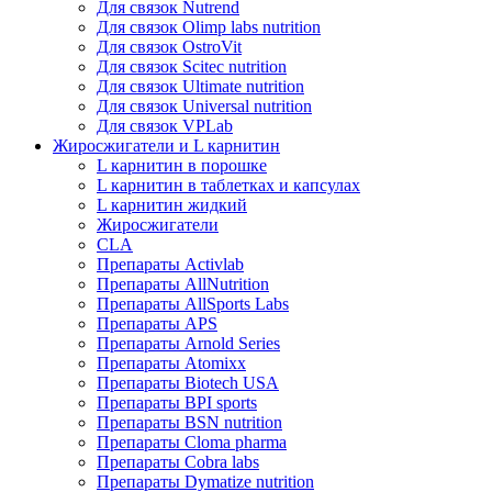
Для связок Nutrend
Для связок Olimp labs nutrition
Для связок OstroVit
Для связок Scitec nutrition
Для связок Ultimate nutrition
Для связок Universal nutrition
Для связок VPLab
Жиросжигатели и L карнитин
L карнитин в порошке
L карнитин в таблетках и капсулах
L карнитин жидкий
Жиросжигатели
CLA
Препараты Activlab
Препараты AllNutrition
Препараты AllSports Labs
Препараты APS
Препараты Arnold Series
Препараты Atomixx
Препараты Biotech USA
Препараты BPI sports
Препараты BSN nutrition
Препараты Cloma pharma
Препараты Cobra labs
Препараты Dymatize nutrition