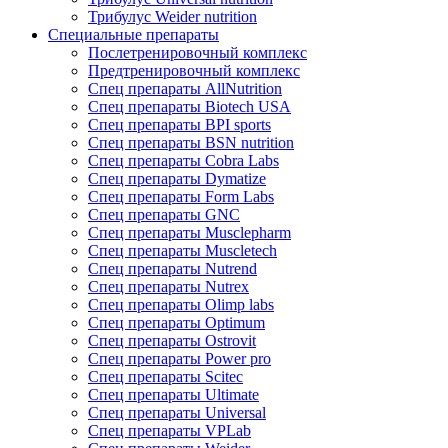
Трибулус Weider nutrition
Специальные препараты
Послетренировочный комплекс
Предтренировочный комплекс
Спец препараты AllNutrition
Спец препараты Biotech USA
Спец препараты BPI sports
Спец препараты BSN nutrition
Спец препараты Cobra Labs
Спец препараты Dymatize
Спец препараты Form Labs
Спец препараты GNC
Спец препараты Musclepharm
Спец препараты Muscletech
Спец препараты Nutrend
Спец препараты Nutrex
Спец препараты Olimp labs
Спец препараты Optimum
Спец препараты Ostrovit
Спец препараты Power pro
Спец препараты Scitec
Спец препараты Ultimate
Спец препараты Universal
Спец препараты VPLab