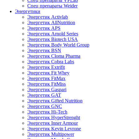
Спец препараты VPLab
Спец препараты Weider
Энергетики
Энергетик Activlab
Энергетик AllNutrition
Энергетик APS
Энергетик Arnold Series
Энергетик Biotech USA
Энергетик Body World Group
Энергетик BSN
Энергетик Cloma Pharma
Энергетик Cobra Labs
Энергетик Extrifit
Энергетик Fit Whey
Энергетик FitMax
Энергетик FitMiss
Энергетик Gaspari
Энергетик GAT
Энергетик Gifted Nutrition
Энергетик GNC
Энергетик Hi-Tech
Энергетик HyperStrenght
Энергетик Inner Armour
Энергетик Kevin Levrone
Энергетик Multipower