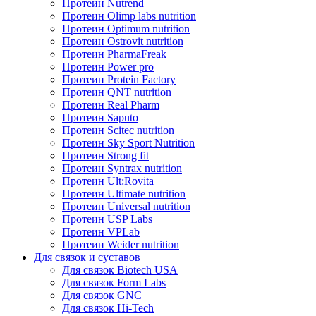
Протеин Nutrend
Протеин Olimp labs nutrition
Протеин Optimum nutrition
Протеин Ostrovit nutrition
Протеин PharmaFreak
Протеин Power pro
Протеин Protein Factory
Протеин QNT nutrition
Протеин Real Pharm
Протеин Saputo
Протеин Scitec nutrition
Протеин Sky Sport Nutrition
Протеин Strong fit
Протеин Syntrax nutrition
Протеин Ult:Rovita
Протеин Ultimate nutrition
Протеин Universal nutrition
Протеин USP Labs
Протеин VPLab
Протеин Weider nutrition
Для связок и суставов
Для связок Biotech USA
Для связок Form Labs
Для связок GNC
Для связок Hi-Tech