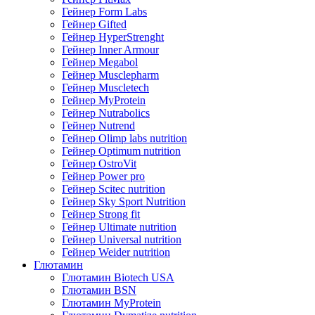
Гейнер Form Labs
Гейнер Gifted
Гейнер HyperStrenght
Гейнер Inner Armour
Гейнер Megabol
Гейнер Musclepharm
Гейнер Muscletech
Гейнер MyProtein
Гейнер Nutrabolics
Гейнер Nutrend
Гейнер Olimp labs nutrition
Гейнер Optimum nutrition
Гейнер OstroVit
Гейнер Power pro
Гейнер Scitec nutrition
Гейнер Sky Sport Nutrition
Гейнер Strong fit
Гейнер Ultimate nutrition
Гейнер Universal nutrition
Гейнер Weider nutrition
Глютамин
Глютамин Biotech USA
Глютамин BSN
Глютамин MyProtein