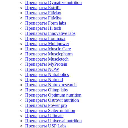
Препараты Dymatize nutrition
Препараты Extrifit
Препараты FitMax
Препараты FitMiss
Препараты Form labs
Препараты Hi tech
Препараты Innovative labs
Препараты Ironmaxx
Препараты Multipower
Препараты Muscle Care
Препараты Musclepharm
Препараты Muscletech
Препараты MyProtein
Препараты NOW
Препараты Nutrabolics
Препараты Nutrend
Препараты Nutrex research
Препараты Olimp labs
Препараты Optimum nutrition
Препараты Ostrovit nutrition
Препараты Power pro
Препараты Scitec nutrition
Препараты Ultimate
Препараты Universal nutrition
Препараты USP Labs