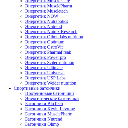
Энергетик Muscle Care
Энергетик MusclePharm
Энергетик Muscletech
Энергетик NOW
Энергетик Nutrabolics
Энергетик Nutrend
Энергетик Nutrex Research
Энергетик Olimp labs nutrition
Энергетик Optimum
Энергетик OstroVit
Энергетик PharmaFreak
Энергетик Power pro
Энергетик Scitec nutrition
Энергетик Ultimate
Энергетик Universal
Энергетик USP Labs
Энергетик Weider nutrition
Спортивные батончики
Протеиновые батончики
Энергетические батончики
Батончики BioTech
Батончики Kevin Levrone
Батончики MusclePharm
Батончики Nutrend
Батончики Olimp