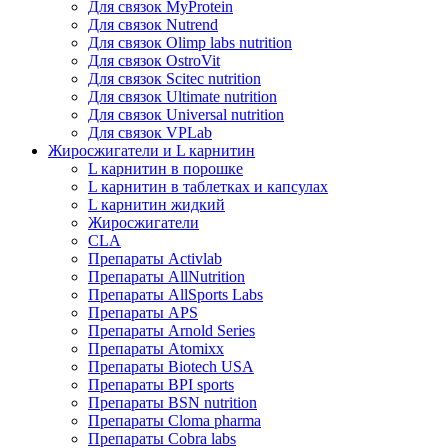
Для связок MyProtein
Для связок Nutrend
Для связок Olimp labs nutrition
Для связок OstroVit
Для связок Scitec nutrition
Для связок Ultimate nutrition
Для связок Universal nutrition
Для связок VPLab
Жиросжигатели и L карнитин
L карнитин в порошке
L карнитин в таблетках и капсулах
L карнитин жидкий
Жиросжигатели
CLA
Препараты Activlab
Препараты AllNutrition
Препараты AllSports Labs
Препараты APS
Препараты Arnold Series
Препараты Atomixx
Препараты Biotech USA
Препараты BPI sports
Препараты BSN nutrition
Препараты Cloma pharma
Препараты Cobra labs