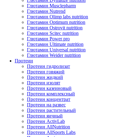
Глютамин Dymatize nutrition
Глютамин Musclepharm
Глютамин Nutrend
Глютамин Olimp labs nutrition
Глютамин Optimum nutrition
Глютамин Ostrovit nutrition
Глютамин Scitec nutrition
Глютамин Power pro
Глютамин Ultimate nutrition
Глютамин Universal nutrition
Глютамин Weider nutrition
Протеин
Протеин гидролизат
Протеин говяжий
Протеин жидкий
Протеин изолят
Протеин казеиновый
Протеин комплексный
Протеин концентрат
Протеин на развес
Протеин растительный
Протеин яичный
Протеин ActivLab
Протеин AllNutrition
Протеин AllSports Labs