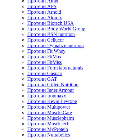
Протеин Amix
Протеин APS
Протеин Arnold
Протеин Atomix
Протеин Biotech USA
Протеин Body World Group
Протеин BSN nutrition
Протеин Cellucor
Протеин Dymatize nutrition
Протеин Fit Whey
Протеин FitMax
Протеин FitMiss
Протеин Form labs naturals
Протеин Gaspari
Протеин GAT
Протеин Gifted Nutrition
Протеин Inner Armour
Протеин Ironmaxx
Протеин Kevin Levrone
Протеин Multipower
Протеин Muscle Care
Протеин Musclepharm
Протеин Muscletech
Протеин MyProtein
Протеин Nutrabolics