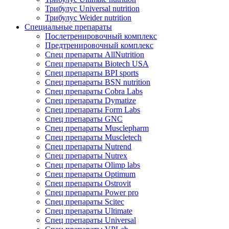
Трибулус Universal nutrition
Трибулус Weider nutrition
Специальные препараты
Послетренировочный комплекс
Предтренировочный комплекс
Спец препараты AllNutrition
Спец препараты Biotech USA
Спец препараты BPI sports
Спец препараты BSN nutrition
Спец препараты Cobra Labs
Спец препараты Dymatize
Спец препараты Form Labs
Спец препараты GNC
Спец препараты Musclepharm
Спец препараты Muscletech
Спец препараты Nutrend
Спец препараты Nutrex
Спец препараты Olimp labs
Спец препараты Optimum
Спец препараты Ostrovit
Спец препараты Power pro
Спец препараты Scitec
Спец препараты Ultimate
Спец препараты Universal