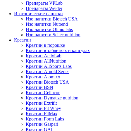
Препараты VPLab
Препараты Weider
Изотонические напитки
Изо напитки Biotech USA
Изо напитки Nutrend
Изо напитки Olimp labs
Изо напитки Scitec nutrition
Креатин
Креатин в порошке
Креатин в таблетках и капсулах
Креатин ActivLab
Креатин AllNutrition
Креатин AllSports Labs
Креатин Arnold Series
Креатин Atomixx
Креатин Biotech USA
Креатин BSN
Креатин Cellucor
Креатин Dymatize nutrition
Креатин Extrifit
Креатин Fit Whey
Креатин FitMax
Креатин Form Labs
Креатин Gaspari
Креатин GAT