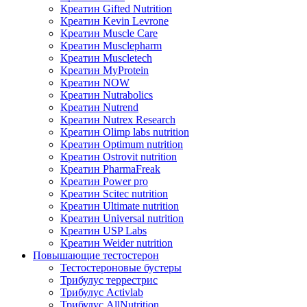
Креатин Gifted Nutrition
Креатин Kevin Levrone
Креатин Muscle Care
Креатин Musclepharm
Креатин Muscletech
Креатин MyProtein
Креатин NOW
Креатин Nutrabolics
Креатин Nutrend
Креатин Nutrex Research
Креатин Olimp labs nutrition
Креатин Optimum nutrition
Креатин Ostrovit nutrition
Креатин PharmaFreak
Креатин Power pro
Креатин Scitec nutrition
Креатин Ultimate nutrition
Креатин Universal nutrition
Креатин USP Labs
Креатин Weider nutrition
Повышающие тестостерон
Тестостероновые бустеры
Трибулус террестрис
Трибулус Activlab
Трибулус AllNutrition