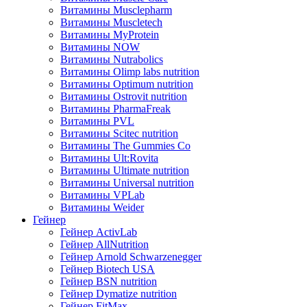
Витамины Musclepharm
Витамины Muscletech
Витамины MyProtein
Витамины NOW
Витамины Nutrabolics
Витамины Olimp labs nutrition
Витамины Optimum nutrition
Витамины Ostrovit nutrition
Витамины PharmaFreak
Витамины PVL
Витамины Scitec nutrition
Витамины The Gummies Co
Витамины Ult:Rovita
Витамины Ultimate nutrition
Витамины Universal nutrition
Витамины VPLab
Витамины Weider
Гейнер
Гейнер ActivLab
Гейнер AllNutrition
Гейнер Arnold Schwarzenegger
Гейнер Biotech USA
Гейнер BSN nutrition
Гейнер Dymatize nutrition
Гейнер FitMax