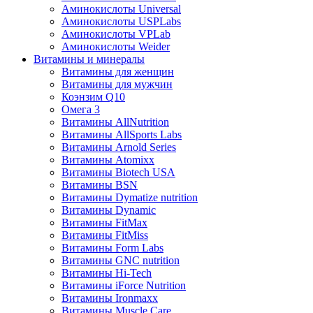
Аминокислоты Universal
Аминокислоты USPLabs
Аминокислоты VPLab
Аминокислоты Weider
Витамины и минералы
Витамины для женщин
Витамины для мужчин
Коэнзим Q10
Омега 3
Витамины AllNutrition
Витамины AllSports Labs
Витамины Arnold Series
Витамины Atomixx
Витамины Biotech USA
Витамины BSN
Витамины Dymatize nutrition
Витамины Dynamic
Витамины FitMax
Витамины FitMiss
Витамины Form Labs
Витамины GNC nutrition
Витамины Hi-Tech
Витамины iForce Nutrition
Витамины Ironmaxx
Витамины Muscle Care