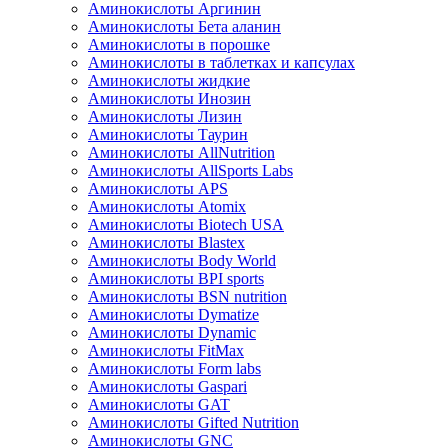
Аминокислоты Аргинин
Аминокислоты Бета аланин
Аминокислоты в порошке
Аминокислоты в таблетках и капсулах
Аминокислоты жидкие
Аминокислоты Инозин
Аминокислоты Лизин
Аминокислоты Таурин
Аминокислоты AllNutrition
Аминокислоты AllSports Labs
Аминокислоты APS
Аминокислоты Atomix
Аминокислоты Biotech USA
Аминокислоты Blastex
Аминокислоты Body World
Аминокислоты BPI sports
Аминокислоты BSN nutrition
Аминокислоты Dymatize
Аминокислоты Dynamic
Аминокислоты FitMax
Аминокислоты Form labs
Аминокислоты Gaspari
Аминокислоты GAT
Аминокислоты Gifted Nutrition
Аминокислоты GNC