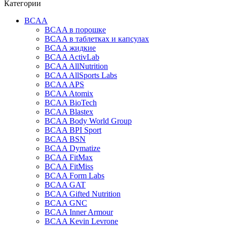
Категории
BCAA
BCAA в порошке
BCAA в таблетках и капсулах
BCAA жидкие
BCAA ActivLab
BCAA AllNutrition
BCAA AllSports Labs
BCAA APS
BCAA Atomix
BCAA BioTech
BCAA Blastex
BCAA Body World Group
BCAA BPI Sport
BCAA BSN
BCAA Dymatize
BCAA FitMax
BCAA FitMiss
BCAA Form Labs
BCAA GAT
BCAA Gifted Nutrition
BCAA GNC
BCAA Inner Armour
BCAA Kevin Levrone