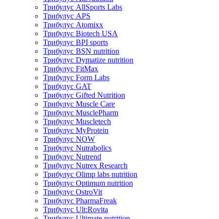
Трибулус AllSports Labs
Трибулус APS
Трибулус Atomixx
Трибулус Biotech USA
Трибулус BPI sports
Трибулус BSN nutrition
Трибулус Dymatize nutrition
Трибулус FitMax
Трибулус Form Labs
Трибулус GAT
Трибулус Gifted Nutrition
Трибулус Muscle Care
Трибулус MusclePharm
Трибулус Muscletech
Трибулус MyProtein
Трибулус NOW
Трибулус Nutrabolics
Трибулус Nutrend
Трибулус Nutrex Research
Трибулус Olimp labs nutrition
Трибулус Optimum nutrition
Трибулус OstroVit
Трибулус PharmaFreak
Трибулус Ult:Rovita
Трибулус Ultimate nutrition