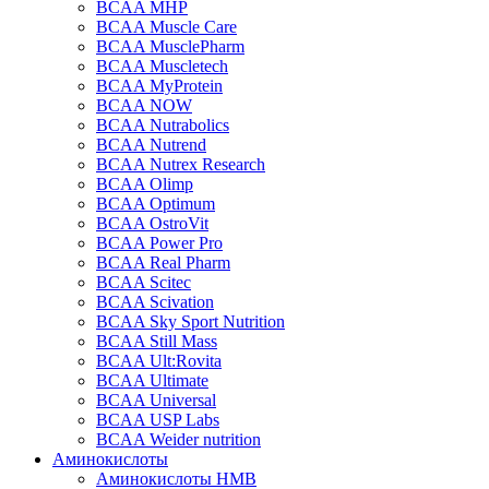
BCAA MHP
BCAA Muscle Care
BCAA MusclePharm
BCAA Muscletech
BCAA MyProtein
BCAA NOW
BCAA Nutrabolics
BCAA Nutrend
BCAA Nutrex Research
BCAA Olimp
BCAA Optimum
BCAA OstroVit
BCAA Power Pro
BCAA Real Pharm
BCAA Scitec
BCAA Scivation
BCAA Sky Sport Nutrition
BCAA Still Mass
BCAA Ult:Rovita
BCAA Ultimate
BCAA Universal
BCAA USP Labs
BCAA Weider nutrition
Аминокислоты
Аминокислоты HMB