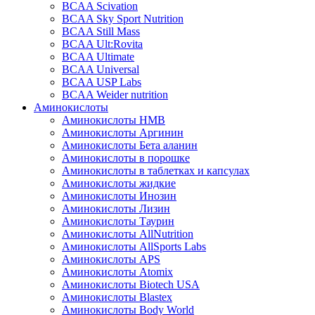
BCAA Scivation
BCAA Sky Sport Nutrition
BCAA Still Mass
BCAA Ult:Rovita
BCAA Ultimate
BCAA Universal
BCAA USP Labs
BCAA Weider nutrition
Аминокислоты
Аминокислоты HMB
Аминокислоты Аргинин
Аминокислоты Бета аланин
Аминокислоты в порошке
Аминокислоты в таблетках и капсулах
Аминокислоты жидкие
Аминокислоты Инозин
Аминокислоты Лизин
Аминокислоты Таурин
Аминокислоты AllNutrition
Аминокислоты AllSports Labs
Аминокислоты APS
Аминокислоты Atomix
Аминокислоты Biotech USA
Аминокислоты Blastex
Аминокислоты Body World