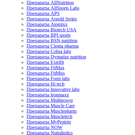
Препараты AllNutrition
Препараты AllSports Labs
Препараты APS
Препараты Arnold Series
Препараты Atomixx
Препараты Biotech USA
Препараты BPI sports
Препараты BSN nutrition
Препараты Cloma pharma
Препараты Cobra labs
Препараты Dymatize nutrition
Препараты Extrifit
Препараты FitMax
Препараты FitMiss
Препараты Form labs
Препараты Hi tech
Препараты Innovative labs
Препараты Ironmaxx
Препараты Multipower
Препараты Muscle Care
Препараты Musclepharm
Препараты Muscletech
Препараты MyProtein
Препараты NOW
Препараты Nutrabolics