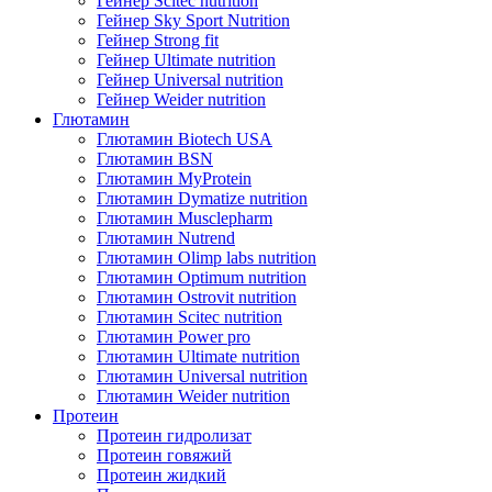
Гейнер Scitec nutrition
Гейнер Sky Sport Nutrition
Гейнер Strong fit
Гейнер Ultimate nutrition
Гейнер Universal nutrition
Гейнер Weider nutrition
Глютамин
Глютамин Biotech USA
Глютамин BSN
Глютамин MyProtein
Глютамин Dymatize nutrition
Глютамин Musclepharm
Глютамин Nutrend
Глютамин Olimp labs nutrition
Глютамин Optimum nutrition
Глютамин Ostrovit nutrition
Глютамин Scitec nutrition
Глютамин Power pro
Глютамин Ultimate nutrition
Глютамин Universal nutrition
Глютамин Weider nutrition
Протеин
Протеин гидролизат
Протеин говяжий
Протеин жидкий