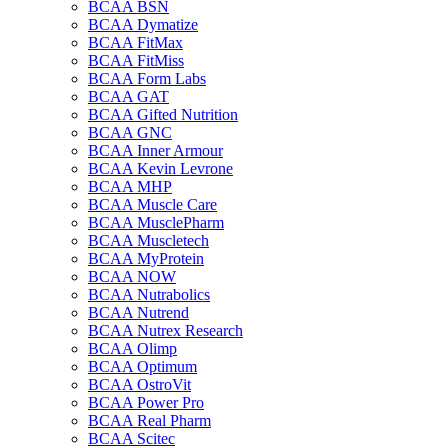
BCAA BSN
BCAA Dymatize
BCAA FitMax
BCAA FitMiss
BCAA Form Labs
BCAA GAT
BCAA Gifted Nutrition
BCAA GNC
BCAA Inner Armour
BCAA Kevin Levrone
BCAA MHP
BCAA Muscle Care
BCAA MusclePharm
BCAA Muscletech
BCAA MyProtein
BCAA NOW
BCAA Nutrabolics
BCAA Nutrend
BCAA Nutrex Research
BCAA Olimp
BCAA Optimum
BCAA OstroVit
BCAA Power Pro
BCAA Real Pharm
BCAA Scitec