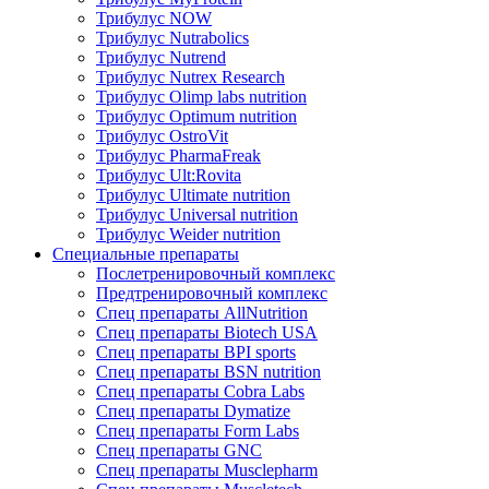
Трибулус NOW
Трибулус Nutrabolics
Трибулус Nutrend
Трибулус Nutrex Research
Трибулус Olimp labs nutrition
Трибулус Optimum nutrition
Трибулус OstroVit
Трибулус PharmaFreak
Трибулус Ult:Rovita
Трибулус Ultimate nutrition
Трибулус Universal nutrition
Трибулус Weider nutrition
Специальные препараты
Послетренировочный комплекс
Предтренировочный комплекс
Спец препараты AllNutrition
Спец препараты Biotech USA
Спец препараты BPI sports
Спец препараты BSN nutrition
Спец препараты Cobra Labs
Спец препараты Dymatize
Спец препараты Form Labs
Спец препараты GNC
Спец препараты Musclepharm