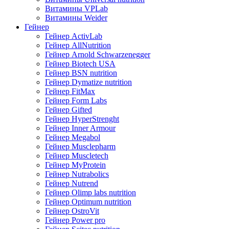
Витамины VPLab
Витамины Weider
Гейнер
Гейнер ActivLab
Гейнер AllNutrition
Гейнер Arnold Schwarzenegger
Гейнер Biotech USA
Гейнер BSN nutrition
Гейнер Dymatize nutrition
Гейнер FitMax
Гейнер Form Labs
Гейнер Gifted
Гейнер HyperStrenght
Гейнер Inner Armour
Гейнер Megabol
Гейнер Musclepharm
Гейнер Muscletech
Гейнер MyProtein
Гейнер Nutrabolics
Гейнер Nutrend
Гейнер Olimp labs nutrition
Гейнер Optimum nutrition
Гейнер OstroVit
Гейнер Power pro