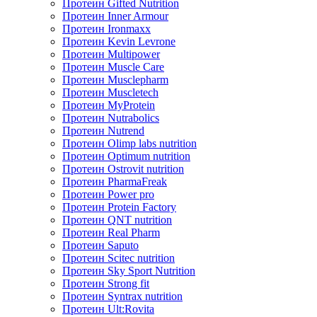
Протеин Gifted Nutrition
Протеин Inner Armour
Протеин Ironmaxx
Протеин Kevin Levrone
Протеин Multipower
Протеин Muscle Care
Протеин Musclepharm
Протеин Muscletech
Протеин MyProtein
Протеин Nutrabolics
Протеин Nutrend
Протеин Olimp labs nutrition
Протеин Optimum nutrition
Протеин Ostrovit nutrition
Протеин PharmaFreak
Протеин Power pro
Протеин Protein Factory
Протеин QNT nutrition
Протеин Real Pharm
Протеин Saputo
Протеин Scitec nutrition
Протеин Sky Sport Nutrition
Протеин Strong fit
Протеин Syntrax nutrition
Протеин Ult:Rovita