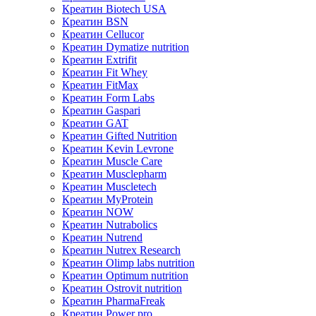
Креатин Biotech USA
Креатин BSN
Креатин Cellucor
Креатин Dymatize nutrition
Креатин Extrifit
Креатин Fit Whey
Креатин FitMax
Креатин Form Labs
Креатин Gaspari
Креатин GAT
Креатин Gifted Nutrition
Креатин Kevin Levrone
Креатин Muscle Care
Креатин Musclepharm
Креатин Muscletech
Креатин MyProtein
Креатин NOW
Креатин Nutrabolics
Креатин Nutrend
Креатин Nutrex Research
Креатин Olimp labs nutrition
Креатин Optimum nutrition
Креатин Ostrovit nutrition
Креатин PharmaFreak
Креатин Power pro