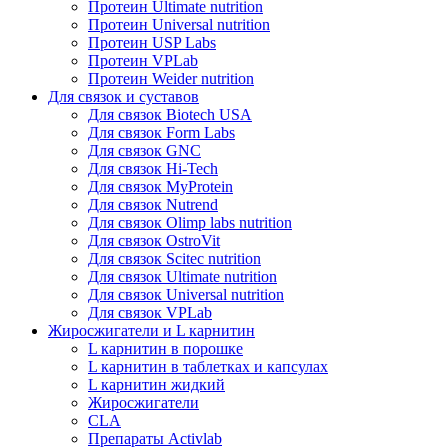
Протеин Ultimate nutrition
Протеин Universal nutrition
Протеин USP Labs
Протеин VPLab
Протеин Weider nutrition
Для связок и суставов
Для связок Biotech USA
Для связок Form Labs
Для связок GNC
Для связок Hi-Tech
Для связок MyProtein
Для связок Nutrend
Для связок Olimp labs nutrition
Для связок OstroVit
Для связок Scitec nutrition
Для связок Ultimate nutrition
Для связок Universal nutrition
Для связок VPLab
Жиросжигатели и L карнитин
L карнитин в порошке
L карнитин в таблетках и капсулах
L карнитин жидкий
Жиросжигатели
CLA
Препараты Activlab