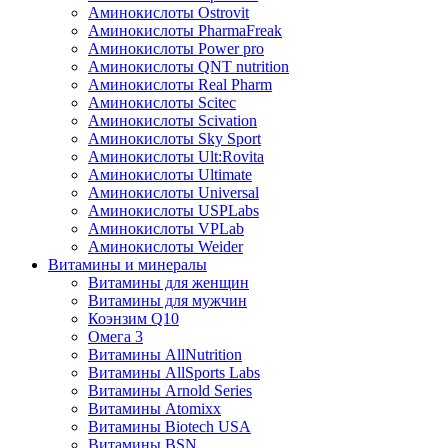
Аминокислоты Ostrovit
Аминокислоты PharmaFreak
Аминокислоты Power pro
Аминокислоты QNT nutrition
Аминокислоты Real Pharm
Аминокислоты Scitec
Аминокислоты Scivation
Аминокислоты Sky Sport
Аминокислоты Ult:Rovita
Аминокислоты Ultimate
Аминокислоты Universal
Аминокислоты USPLabs
Аминокислоты VPLab
Аминокислоты Weider
Витамины и минералы
Витамины для женщин
Витамины для мужчин
Коэнзим Q10
Омега 3
Витамины AllNutrition
Витамины AllSports Labs
Витамины Arnold Series
Витамины Atomixx
Витамины Biotech USA
Витамины BSN