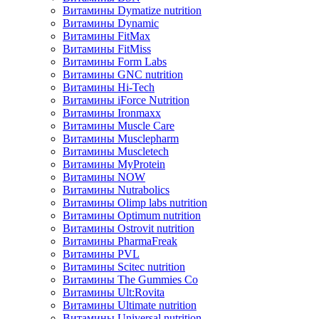
Витамины Dymatize nutrition
Витамины Dynamic
Витамины FitMax
Витамины FitMiss
Витамины Form Labs
Витамины GNC nutrition
Витамины Hi-Tech
Витамины iForce Nutrition
Витамины Ironmaxx
Витамины Muscle Care
Витамины Musclepharm
Витамины Muscletech
Витамины MyProtein
Витамины NOW
Витамины Nutrabolics
Витамины Olimp labs nutrition
Витамины Optimum nutrition
Витамины Ostrovit nutrition
Витамины PharmaFreak
Витамины PVL
Витамины Scitec nutrition
Витамины The Gummies Co
Витамины Ult:Rovita
Витамины Ultimate nutrition
Витамины Universal nutrition