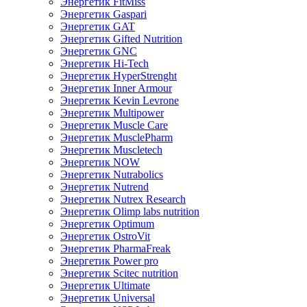
Энергетик FitMiss
Энергетик Gaspari
Энергетик GAT
Энергетик Gifted Nutrition
Энергетик GNC
Энергетик Hi-Tech
Энергетик HyperStrenght
Энергетик Inner Armour
Энергетик Kevin Levrone
Энергетик Multipower
Энергетик Muscle Care
Энергетик MusclePharm
Энергетик Muscletech
Энергетик NOW
Энергетик Nutrabolics
Энергетик Nutrend
Энергетик Nutrex Research
Энергетик Olimp labs nutrition
Энергетик Optimum
Энергетик OstroVit
Энергетик PharmaFreak
Энергетик Power pro
Энергетик Scitec nutrition
Энергетик Ultimate
Энергетик Universal