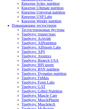
Креатин Scitec nutrition
Креатин Ultimate nutrition
Креатин Universal nutrition
Креатин USP Labs
Креатин Weider nutrition
Повышающие тестостерон
Тестостероновые бустеры
Трибулус террестрис
Трибулус Activlab
Трибулус AllNutrition
Трибулус AllSports Labs
Трибулус APS
Трибулус Atomixx
Трибулус Biotech USA
Трибулус BPI sports
Трибулус BSN nutrition
Трибулус Dymatize nutrition
Трибулус FitMax
Трибулус Form Labs
Трибулус GAT
Трибулус Gifted Nutrition
Трибулус Muscle Care
Трибулус MusclePharm
Трибулус Muscletech
Трибулус MyProtein