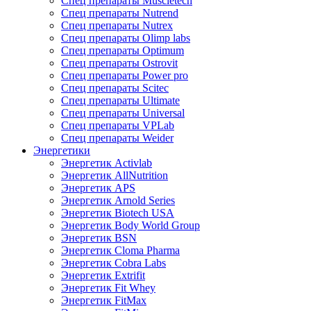
Спец препараты Muscletech
Спец препараты Nutrend
Спец препараты Nutrex
Спец препараты Olimp labs
Спец препараты Optimum
Спец препараты Ostrovit
Спец препараты Power pro
Спец препараты Scitec
Спец препараты Ultimate
Спец препараты Universal
Спец препараты VPLab
Спец препараты Weider
Энергетики
Энергетик Activlab
Энергетик AllNutrition
Энергетик APS
Энергетик Arnold Series
Энергетик Biotech USA
Энергетик Body World Group
Энергетик BSN
Энергетик Cloma Pharma
Энергетик Cobra Labs
Энергетик Extrifit
Энергетик Fit Whey
Энергетик FitMax