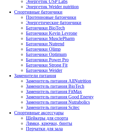
Энергетик USP Labs
Энергетик Weider nutrition
Спортивные батончики
Протеиновые батончики
Энергетические батончики
Батончики BioTech
Батончики Kevin Levrone
Батончики MusclePharm
Батончики Nutrend
Батончики Olimp
Батончики Optimum
Батончики Power Pro
Батончики Strong Fit
Батончики Weider
Заменители питания
Заменитель питания AllNutrition
Заменитель питания BioTech
Заменитель питания FitMax
Заменитель питания Good Energy
Заменитель питания Nutrabolics
Заменитель питания Scitec
Спортивные аксессуары
Шейкеры для спорта
Лямки, крючки, бинты
Перчатки для зала