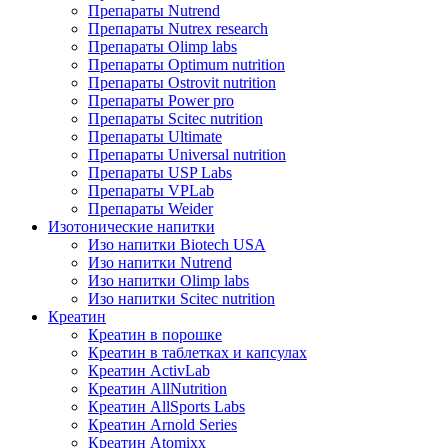
Препараты Nutrend
Препараты Nutrex research
Препараты Olimp labs
Препараты Optimum nutrition
Препараты Ostrovit nutrition
Препараты Power pro
Препараты Scitec nutrition
Препараты Ultimate
Препараты Universal nutrition
Препараты USP Labs
Препараты VPLab
Препараты Weider
Изотонические напитки
Изо напитки Biotech USA
Изо напитки Nutrend
Изо напитки Olimp labs
Изо напитки Scitec nutrition
Креатин
Креатин в порошке
Креатин в таблетках и капсулах
Креатин ActivLab
Креатин AllNutrition
Креатин AllSports Labs
Креатин Arnold Series
Креатин Atomixx