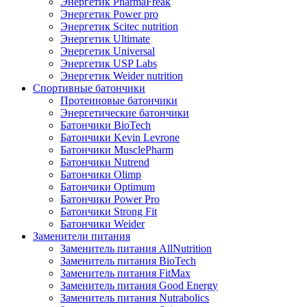
Энергетик PharmaFreak
Энергетик Power pro
Энергетик Scitec nutrition
Энергетик Ultimate
Энергетик Universal
Энергетик USP Labs
Энергетик Weider nutrition
Спортивные батончики
Протеиновые батончики
Энергетические батончики
Батончики BioTech
Батончики Kevin Levrone
Батончики MusclePharm
Батончики Nutrend
Батончики Olimp
Батончики Optimum
Батончики Power Pro
Батончики Strong Fit
Батончики Weider
Заменители питания
Заменитель питания AllNutrition
Заменитель питания BioTech
Заменитель питания FitMax
Заменитель питания Good Energy
Заменитель питания Nutrabolics