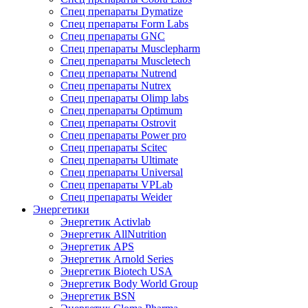
Спец препараты Dymatize
Спец препараты Form Labs
Спец препараты GNC
Спец препараты Musclepharm
Спец препараты Muscletech
Спец препараты Nutrend
Спец препараты Nutrex
Спец препараты Olimp labs
Спец препараты Optimum
Спец препараты Ostrovit
Спец препараты Power pro
Спец препараты Scitec
Спец препараты Ultimate
Спец препараты Universal
Спец препараты VPLab
Спец препараты Weider
Энергетики
Энергетик Activlab
Энергетик AllNutrition
Энергетик APS
Энергетик Arnold Series
Энергетик Biotech USA
Энергетик Body World Group
Энергетик BSN