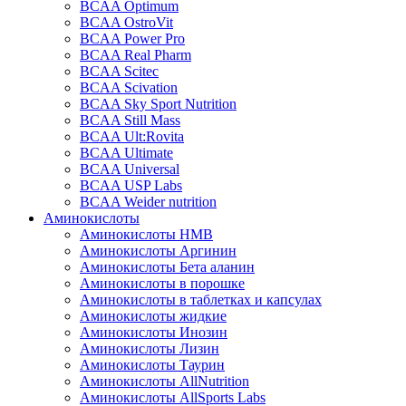
BCAA Optimum
BCAA OstroVit
BCAA Power Pro
BCAA Real Pharm
BCAA Scitec
BCAA Scivation
BCAA Sky Sport Nutrition
BCAA Still Mass
BCAA Ult:Rovita
BCAA Ultimate
BCAA Universal
BCAA USP Labs
BCAA Weider nutrition
Аминокислоты
Аминокислоты HMB
Аминокислоты Аргинин
Аминокислоты Бета аланин
Аминокислоты в порошке
Аминокислоты в таблетках и капсулах
Аминокислоты жидкие
Аминокислоты Инозин
Аминокислоты Лизин
Аминокислоты Таурин
Аминокислоты AllNutrition
Аминокислоты AllSports Labs