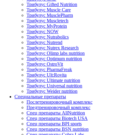
Трибулус Gifted Nutrition
Трибулус Muscle Care
Трибулус MusclePharm
Трибулус Muscletech
Трибулус MyProtein
Трибулус NOW
Трибулус Nutrabolics
Трибулус Nutrend
Трибулус Nutrex Research
Трибулус Olimp labs nutrition
Трибулус Optimum nutrition
Трибулус OstroVit
Трибулус PharmaFreak
Трибулус Ult:Rovita
Трибулус Ultimate nutrition
Трибулус Universal nutrition
Трибулус Weider nutrition
Специальные препараты
Послетренировочный комплекс
Предтренировочный комплекс
Спец препараты AllNutrition
Спец препараты Biotech USA
Спец препараты BPI sports
Спец препараты BSN nutrition
Спец препараты Cobra Labs