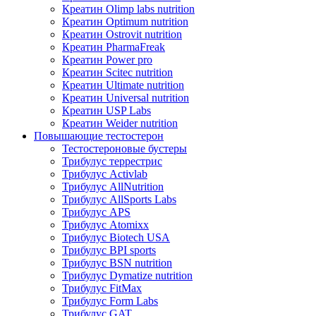
Креатин Olimp labs nutrition
Креатин Optimum nutrition
Креатин Ostrovit nutrition
Креатин PharmaFreak
Креатин Power pro
Креатин Scitec nutrition
Креатин Ultimate nutrition
Креатин Universal nutrition
Креатин USP Labs
Креатин Weider nutrition
Повышающие тестостерон
Тестостероновые бустеры
Трибулус террестрис
Трибулус Activlab
Трибулус AllNutrition
Трибулус AllSports Labs
Трибулус APS
Трибулус Atomixx
Трибулус Biotech USA
Трибулус BPI sports
Трибулус BSN nutrition
Трибулус Dymatize nutrition
Трибулус FitMax
Трибулус Form Labs
Трибулус GAT