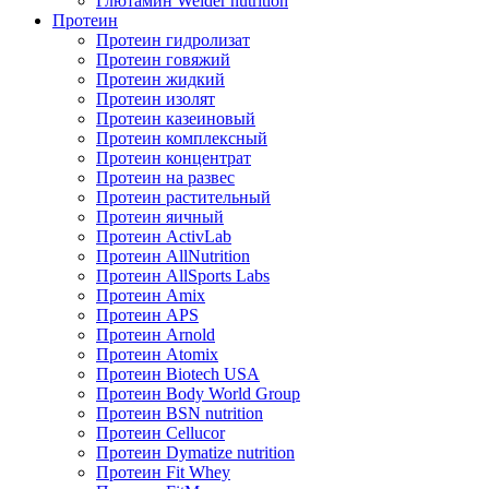
Глютамин Weider nutrition
Протеин
Протеин гидролизат
Протеин говяжий
Протеин жидкий
Протеин изолят
Протеин казеиновый
Протеин комплексный
Протеин концентрат
Протеин на развес
Протеин растительный
Протеин яичный
Протеин ActivLab
Протеин AllNutrition
Протеин AllSports Labs
Протеин Amix
Протеин APS
Протеин Arnold
Протеин Atomix
Протеин Biotech USA
Протеин Body World Group
Протеин BSN nutrition
Протеин Cellucor
Протеин Dymatize nutrition
Протеин Fit Whey