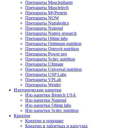
Препараты Musclepharm
Препараты Muscletech
Препараты MyProtein
Препараты NOW
Препараты Nutrabolics
Препараты Nutrend
Препараты Nutrex research
Препараты Olimp labs
Препараты Optimum nutrition
Препараты Ostrovit nutrition
Препараты Power pro
Препараты Scitec nutrition
Препараты Ultimate
Препараты Universal nutrition
Препараты USP Labs
Препараты VPLab
Препараты Weider
Изотонические напитки
Изо напитки Biotech USA
Изо напитки Nutrend
Изо напитки Olimp labs
Изо напитки Scitec nutrition
Креатин
Креатин в порошке
Креатин в таблетках и капсулах