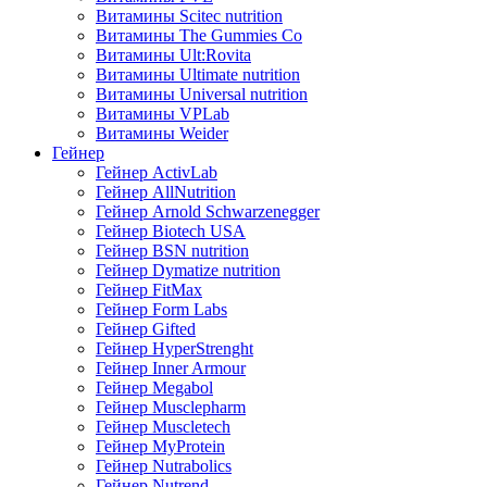
Витамины Scitec nutrition
Витамины The Gummies Co
Витамины Ult:Rovita
Витамины Ultimate nutrition
Витамины Universal nutrition
Витамины VPLab
Витамины Weider
Гейнер
Гейнер ActivLab
Гейнер AllNutrition
Гейнер Arnold Schwarzenegger
Гейнер Biotech USA
Гейнер BSN nutrition
Гейнер Dymatize nutrition
Гейнер FitMax
Гейнер Form Labs
Гейнер Gifted
Гейнер HyperStrenght
Гейнер Inner Armour
Гейнер Megabol
Гейнер Musclepharm
Гейнер Muscletech
Гейнер MyProtein
Гейнер Nutrabolics
Гейнер Nutrend