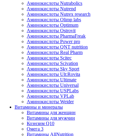
Аминокислоты Nutrabolics
Аминокислоты Nutrend
Аминокислоты Nutrex research
Аминокислоты Olimp labs
Аминокислоты Optimum
Аминокислоты Ostrovit
Аминокислоты PharmaFreak
Аминокислоты Power pro
Аминокислоты QNT nutrition
Аминокислоты Real Pharm
Аминокислоты Scitec
Аминокислоты Scivation
Аминокислоты Sky Sport
Аминокислоты Ult:Rovita
Аминокислоты Ultimate
Аминокислоты Universal
Аминокислоты USPLabs
Аминокислоты VPLab
Аминокислоты Weider
Витамины и минералы
Витамины для женщин
Витамины для мужчин
Коэнзим Q10
Омега 3
Витамины AllNutrition