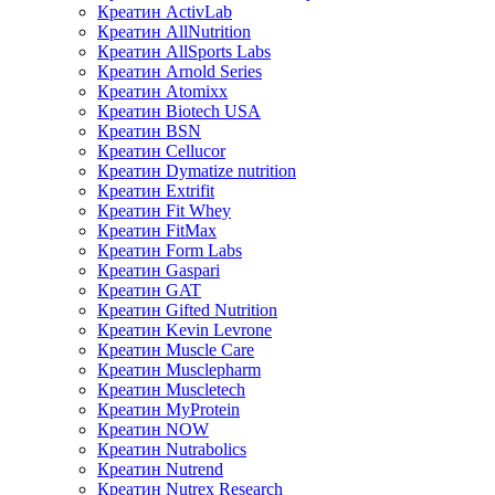
Креатин ActivLab
Креатин AllNutrition
Креатин AllSports Labs
Креатин Arnold Series
Креатин Atomixx
Креатин Biotech USA
Креатин BSN
Креатин Cellucor
Креатин Dymatize nutrition
Креатин Extrifit
Креатин Fit Whey
Креатин FitMax
Креатин Form Labs
Креатин Gaspari
Креатин GAT
Креатин Gifted Nutrition
Креатин Kevin Levrone
Креатин Muscle Care
Креатин Musclepharm
Креатин Muscletech
Креатин MyProtein
Креатин NOW
Креатин Nutrabolics
Креатин Nutrend
Креатин Nutrex Research