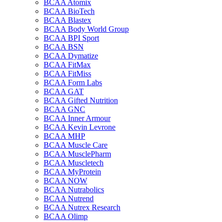
BCAA Atomix
BCAA BioTech
BCAA Blastex
BCAA Body World Group
BCAA BPI Sport
BCAA BSN
BCAA Dymatize
BCAA FitMax
BCAA FitMiss
BCAA Form Labs
BCAA GAT
BCAA Gifted Nutrition
BCAA GNC
BCAA Inner Armour
BCAA Kevin Levrone
BCAA MHP
BCAA Muscle Care
BCAA MusclePharm
BCAA Muscletech
BCAA MyProtein
BCAA NOW
BCAA Nutrabolics
BCAA Nutrend
BCAA Nutrex Research
BCAA Olimp