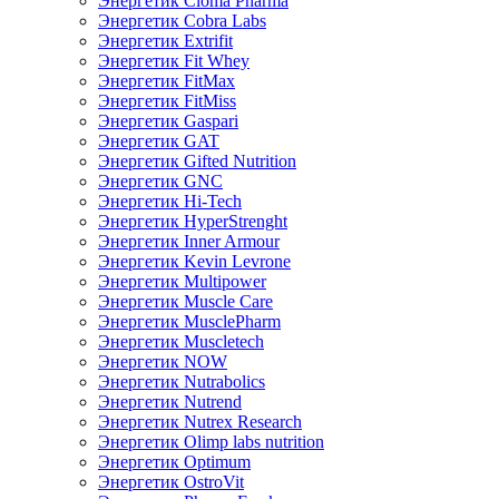
Энергетик Cloma Pharma
Энергетик Cobra Labs
Энергетик Extrifit
Энергетик Fit Whey
Энергетик FitMax
Энергетик FitMiss
Энергетик Gaspari
Энергетик GAT
Энергетик Gifted Nutrition
Энергетик GNC
Энергетик Hi-Tech
Энергетик HyperStrenght
Энергетик Inner Armour
Энергетик Kevin Levrone
Энергетик Multipower
Энергетик Muscle Care
Энергетик MusclePharm
Энергетик Muscletech
Энергетик NOW
Энергетик Nutrabolics
Энергетик Nutrend
Энергетик Nutrex Research
Энергетик Olimp labs nutrition
Энергетик Optimum
Энергетик OstroVit