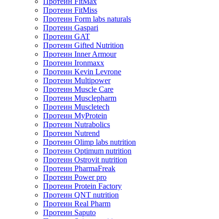
Протеин FitMax
Протеин FitMiss
Протеин Form labs naturals
Протеин Gaspari
Протеин GAT
Протеин Gifted Nutrition
Протеин Inner Armour
Протеин Ironmaxx
Протеин Kevin Levrone
Протеин Multipower
Протеин Muscle Care
Протеин Musclepharm
Протеин Muscletech
Протеин MyProtein
Протеин Nutrabolics
Протеин Nutrend
Протеин Olimp labs nutrition
Протеин Optimum nutrition
Протеин Ostrovit nutrition
Протеин PharmaFreak
Протеин Power pro
Протеин Protein Factory
Протеин QNT nutrition
Протеин Real Pharm
Протеин Saputo