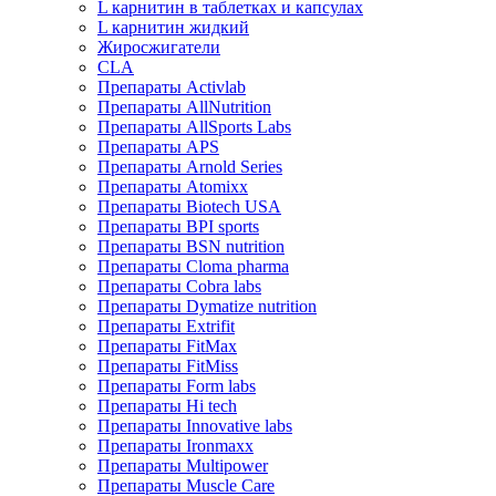
L карнитин в таблетках и капсулах
L карнитин жидкий
Жиросжигатели
CLA
Препараты Activlab
Препараты AllNutrition
Препараты AllSports Labs
Препараты APS
Препараты Arnold Series
Препараты Atomixx
Препараты Biotech USA
Препараты BPI sports
Препараты BSN nutrition
Препараты Cloma pharma
Препараты Cobra labs
Препараты Dymatize nutrition
Препараты Extrifit
Препараты FitMax
Препараты FitMiss
Препараты Form labs
Препараты Hi tech
Препараты Innovative labs
Препараты Ironmaxx
Препараты Multipower
Препараты Muscle Care