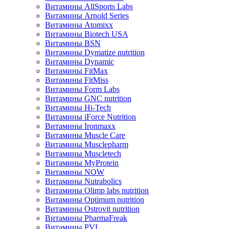
Витамины AllSports Labs
Витамины Arnold Series
Витамины Atomixx
Витамины Biotech USA
Витамины BSN
Витамины Dymatize nutrition
Витамины Dynamic
Витамины FitMax
Витамины FitMiss
Витамины Form Labs
Витамины GNC nutrition
Витамины Hi-Tech
Витамины iForce Nutrition
Витамины Ironmaxx
Витамины Muscle Care
Витамины Musclepharm
Витамины Muscletech
Витамины MyProtein
Витамины NOW
Витамины Nutrabolics
Витамины Olimp labs nutrition
Витамины Optimum nutrition
Витамины Ostrovit nutrition
Витамины PharmaFreak
Витамины PVL