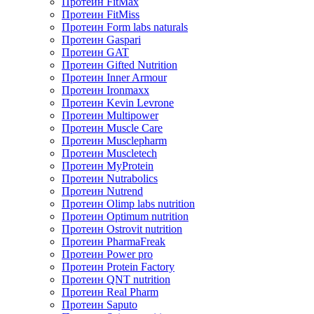
Протеин FitMax
Протеин FitMiss
Протеин Form labs naturals
Протеин Gaspari
Протеин GAT
Протеин Gifted Nutrition
Протеин Inner Armour
Протеин Ironmaxx
Протеин Kevin Levrone
Протеин Multipower
Протеин Muscle Care
Протеин Musclepharm
Протеин Muscletech
Протеин MyProtein
Протеин Nutrabolics
Протеин Nutrend
Протеин Olimp labs nutrition
Протеин Optimum nutrition
Протеин Ostrovit nutrition
Протеин PharmaFreak
Протеин Power pro
Протеин Protein Factory
Протеин QNT nutrition
Протеин Real Pharm
Протеин Saputo