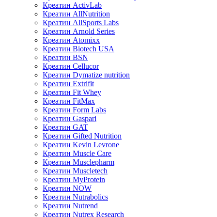
Креатин ActivLab
Креатин AllNutrition
Креатин AllSports Labs
Креатин Arnold Series
Креатин Atomixx
Креатин Biotech USA
Креатин BSN
Креатин Cellucor
Креатин Dymatize nutrition
Креатин Extrifit
Креатин Fit Whey
Креатин FitMax
Креатин Form Labs
Креатин Gaspari
Креатин GAT
Креатин Gifted Nutrition
Креатин Kevin Levrone
Креатин Muscle Care
Креатин Musclepharm
Креатин Muscletech
Креатин MyProtein
Креатин NOW
Креатин Nutrabolics
Креатин Nutrend
Креатин Nutrex Research