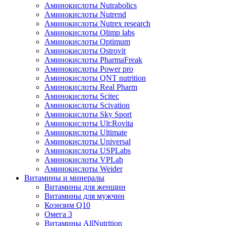
Аминокислоты Nutrabolics
Аминокислоты Nutrend
Аминокислоты Nutrex research
Аминокислоты Olimp labs
Аминокислоты Optimum
Аминокислоты Ostrovit
Аминокислоты PharmaFreak
Аминокислоты Power pro
Аминокислоты QNT nutrition
Аминокислоты Real Pharm
Аминокислоты Scitec
Аминокислоты Scivation
Аминокислоты Sky Sport
Аминокислоты Ult:Rovita
Аминокислоты Ultimate
Аминокислоты Universal
Аминокислоты USPLabs
Аминокислоты VPLab
Аминокислоты Weider
Витамины и минералы
Витамины для женщин
Витамины для мужчин
Коэнзим Q10
Омега 3
Витамины AllNutrition