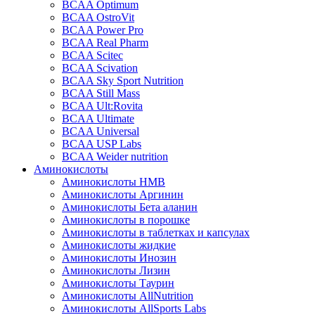
BCAA Optimum
BCAA OstroVit
BCAA Power Pro
BCAA Real Pharm
BCAA Scitec
BCAA Scivation
BCAA Sky Sport Nutrition
BCAA Still Mass
BCAA Ult:Rovita
BCAA Ultimate
BCAA Universal
BCAA USP Labs
BCAA Weider nutrition
Аминокислоты
Аминокислоты HMB
Аминокислоты Аргинин
Аминокислоты Бета аланин
Аминокислоты в порошке
Аминокислоты в таблетках и капсулах
Аминокислоты жидкие
Аминокислоты Инозин
Аминокислоты Лизин
Аминокислоты Таурин
Аминокислоты AllNutrition
Аминокислоты AllSports Labs