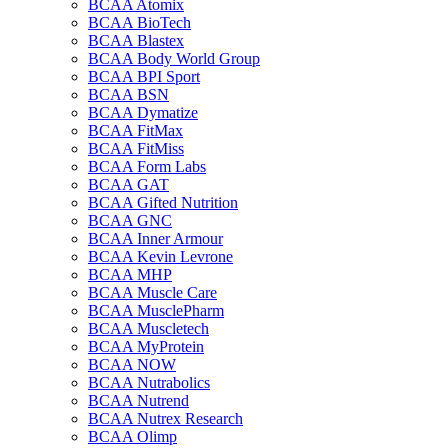
BCAA Atomix
BCAA BioTech
BCAA Blastex
BCAA Body World Group
BCAA BPI Sport
BCAA BSN
BCAA Dymatize
BCAA FitMax
BCAA FitMiss
BCAA Form Labs
BCAA GAT
BCAA Gifted Nutrition
BCAA GNC
BCAA Inner Armour
BCAA Kevin Levrone
BCAA MHP
BCAA Muscle Care
BCAA MusclePharm
BCAA Muscletech
BCAA MyProtein
BCAA NOW
BCAA Nutrabolics
BCAA Nutrend
BCAA Nutrex Research
BCAA Olimp