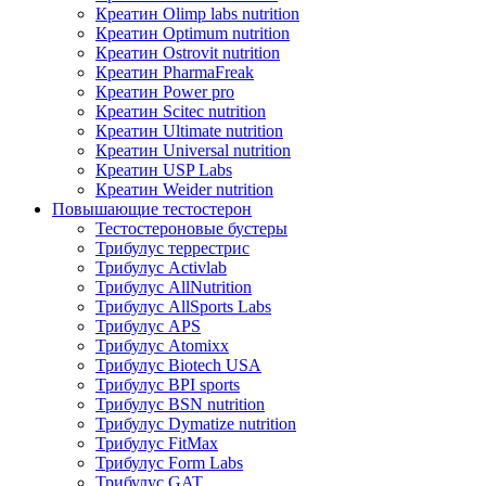
Креатин Olimp labs nutrition
Креатин Optimum nutrition
Креатин Ostrovit nutrition
Креатин PharmaFreak
Креатин Power pro
Креатин Scitec nutrition
Креатин Ultimate nutrition
Креатин Universal nutrition
Креатин USP Labs
Креатин Weider nutrition
Повышающие тестостерон
Тестостероновые бустеры
Трибулус террестрис
Трибулус Activlab
Трибулус AllNutrition
Трибулус AllSports Labs
Трибулус APS
Трибулус Atomixx
Трибулус Biotech USA
Трибулус BPI sports
Трибулус BSN nutrition
Трибулус Dymatize nutrition
Трибулус FitMax
Трибулус Form Labs
Трибулус GAT