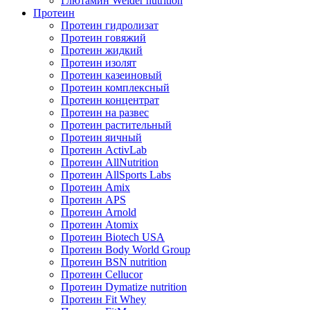
Глютамин Weider nutrition
Протеин
Протеин гидролизат
Протеин говяжий
Протеин жидкий
Протеин изолят
Протеин казеиновый
Протеин комплексный
Протеин концентрат
Протеин на развес
Протеин растительный
Протеин яичный
Протеин ActivLab
Протеин AllNutrition
Протеин AllSports Labs
Протеин Amix
Протеин APS
Протеин Arnold
Протеин Atomix
Протеин Biotech USA
Протеин Body World Group
Протеин BSN nutrition
Протеин Cellucor
Протеин Dymatize nutrition
Протеин Fit Whey