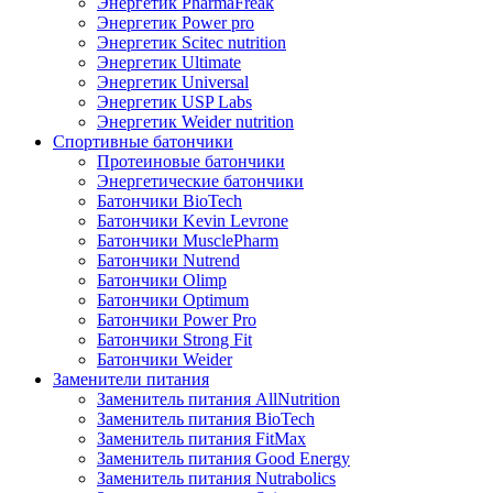
Энергетик PharmaFreak
Энергетик Power pro
Энергетик Scitec nutrition
Энергетик Ultimate
Энергетик Universal
Энергетик USP Labs
Энергетик Weider nutrition
Спортивные батончики
Протеиновые батончики
Энергетические батончики
Батончики BioTech
Батончики Kevin Levrone
Батончики MusclePharm
Батончики Nutrend
Батончики Olimp
Батончики Optimum
Батончики Power Pro
Батончики Strong Fit
Батончики Weider
Заменители питания
Заменитель питания AllNutrition
Заменитель питания BioTech
Заменитель питания FitMax
Заменитель питания Good Energy
Заменитель питания Nutrabolics