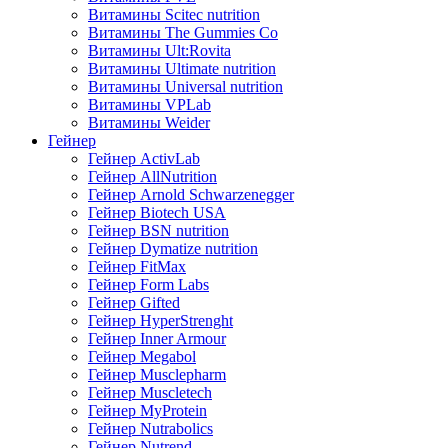
Витамины Scitec nutrition
Витамины The Gummies Co
Витамины Ult:Rovita
Витамины Ultimate nutrition
Витамины Universal nutrition
Витамины VPLab
Витамины Weider
Гейнер
Гейнер ActivLab
Гейнер AllNutrition
Гейнер Arnold Schwarzenegger
Гейнер Biotech USA
Гейнер BSN nutrition
Гейнер Dymatize nutrition
Гейнер FitMax
Гейнер Form Labs
Гейнер Gifted
Гейнер HyperStrenght
Гейнер Inner Armour
Гейнер Megabol
Гейнер Musclepharm
Гейнер Muscletech
Гейнер MyProtein
Гейнер Nutrabolics
Гейнер Nutrend