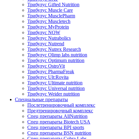
Трибулус Gifted Nutrition
Трибулус Muscle Care
Трибулус MusclePharm
Трибулус Muscletech
Трибулус MyProtein
Трибулус NOW
Трибулус Nutrabolics
Трибулус Nutrend
Трибулус Nutrex Research
Трибулус Olimp labs nutrition
Трибулус Optimum nutrition
Трибулус OstroVit
Трибулус PharmaFreak
Трибулус Ult:Rovita
Трибулус Ultimate nutrition
Трибулус Universal nutrition
Трибулус Weider nutrition
Специальные препараты
Послетренировочный комплекс
Предтренировочный комплекс
Спец препараты AllNutrition
Спец препараты Biotech USA
Спец препараты BPI sports
Спец препараты BSN nutrition
Спец препараты Cobra Labs