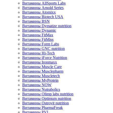
Витамины AllSports Labs
Витамины Arnold Series
Витамины Atomixx
Витамины Biotech USA
Витамины BSN
Витамины Dymatize nutrition
Витамины Dynamic
Витамины FitMax
Витамины FitMiss
Витамины Form Labs
Витамины GNC nutrition
Витамины Hi-Tech
Витамины iForce Nutrition
Витамины Ironmaxx
Витамины Muscle Care
Витамины Musclepharm
Витамины Muscletech
Витамины MyProtein
Витамины NOW
Витамины Nutrabolics
Витамины Olimp labs nutrition
Витамины Optimum nutrition
Витамины Ostrovit nutrition
Витамины PharmaFreak
Витамины PVL