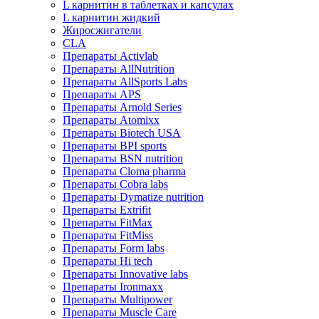
L карнитин в таблетках и капсулах
L карнитин жидкий
Жиросжигатели
CLA
Препараты Activlab
Препараты AllNutrition
Препараты AllSports Labs
Препараты APS
Препараты Arnold Series
Препараты Atomixx
Препараты Biotech USA
Препараты BPI sports
Препараты BSN nutrition
Препараты Cloma pharma
Препараты Cobra labs
Препараты Dymatize nutrition
Препараты Extrifit
Препараты FitMax
Препараты FitMiss
Препараты Form labs
Препараты Hi tech
Препараты Innovative labs
Препараты Ironmaxx
Препараты Multipower
Препараты Muscle Care