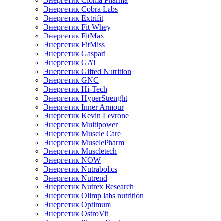
Энергетик Cloma Pharma
Энергетик Cobra Labs
Энергетик Extrifit
Энергетик Fit Whey
Энергетик FitMax
Энергетик FitMiss
Энергетик Gaspari
Энергетик GAT
Энергетик Gifted Nutrition
Энергетик GNC
Энергетик Hi-Tech
Энергетик HyperStrenght
Энергетик Inner Armour
Энергетик Kevin Levrone
Энергетик Multipower
Энергетик Muscle Care
Энергетик MusclePharm
Энергетик Muscletech
Энергетик NOW
Энергетик Nutrabolics
Энергетик Nutrend
Энергетик Nutrex Research
Энергетик Olimp labs nutrition
Энергетик Optimum
Энергетик OstroVit