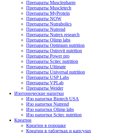
Препараты Musclepharm
Препараты Muscletech
Препараты MyProtein
Препараты NOW
Препараты Nutrabolics
Препараты Nutrend
Препараты Nutrex research
Препараты Olimp labs
Препараты Optimum nutrition
Препараты Ostrovit nutrition
Препараты Power pro
Препараты Scitec nutrition
Препараты Ultimate
Препараты Universal nutrition
Препараты USP Labs
Препараты VPLab
Препараты Weider
Изотонические напитки
Изо напитки Biotech USA
Изо напитки Nutrend
Изо напитки Olimp labs
Изо напитки Scitec nutrition
Креатин
Креатин в порошке
Креатин в таблетках и капсулах