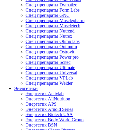
Спец препараты Dymatize
Спец препараты Form Labs
Спец препараты GNC
Спец препараты Musclepharm
Спец препараты Muscletech
Спец препараты Nutrend
Спец препараты Nutrex
Спец препараты Olimp labs
Спец препараты Optimum
Спец препараты Ostrovit
Спец препараты Power pro
Спец препараты Scitec
Спец препараты Ultimate
Спец препараты Universal
Спец препараты VPLab
Спец препараты Weider
Энергетики
Энергетик Activlab
Энергетик AllNutrition
Энергетик APS
Энергетик Arnold Series
Энергетик Biotech USA
Энергетик Body World Group
Энергетик BSN