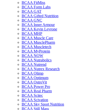
BCAA FitMiss
BCAA Form Labs
BCAA GAT
BCAA Gifted Nutrition
BCAA GNC
BCAA Inner Armour
BCAA Kevin Levrone
BCAA MHP
BCAA Muscle Care
BCAA MusclePharm
BCAA Muscletech
BCAA MyProtein
BCAA NOW
BCAA Nutrabolics
BCAA Nutrend
BCAA Nutrex Research
BCAA Olimp
BCAA Optimum
BCAA OstroVit
BCAA Power Pro
BCAA Real Pharm
BCAA Scitec
BCAA Scivation
BCAA Sky Sport Nutrition
BCAA Still Mass