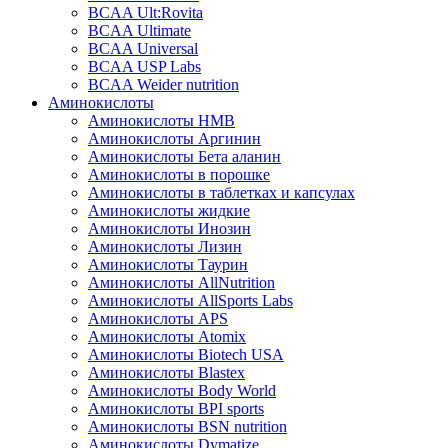
BCAA Ult:Rovita
BCAA Ultimate
BCAA Universal
BCAA USP Labs
BCAA Weider nutrition
Аминокислоты
Аминокислоты HMB
Аминокислоты Аргинин
Аминокислоты Бета аланин
Аминокислоты в порошке
Аминокислоты в таблетках и капсулах
Аминокислоты жидкие
Аминокислоты Инозин
Аминокислоты Лизин
Аминокислоты Таурин
Аминокислоты AllNutrition
Аминокислоты AllSports Labs
Аминокислоты APS
Аминокислоты Atomix
Аминокислоты Biotech USA
Аминокислоты Blastex
Аминокислоты Body World
Аминокислоты BPI sports
Аминокислоты BSN nutrition
Аминокислоты Dymatize