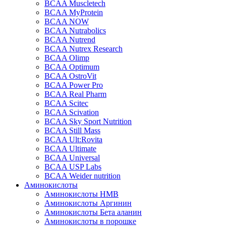
BCAA Muscletech
BCAA MyProtein
BCAA NOW
BCAA Nutrabolics
BCAA Nutrend
BCAA Nutrex Research
BCAA Olimp
BCAA Optimum
BCAA OstroVit
BCAA Power Pro
BCAA Real Pharm
BCAA Scitec
BCAA Scivation
BCAA Sky Sport Nutrition
BCAA Still Mass
BCAA Ult:Rovita
BCAA Ultimate
BCAA Universal
BCAA USP Labs
BCAA Weider nutrition
Аминокислоты
Аминокислоты HMB
Аминокислоты Аргинин
Аминокислоты Бета аланин
Аминокислоты в порошке