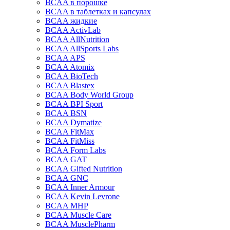
BCAA в порошке
BCAA в таблетках и капсулах
BCAA жидкие
BCAA ActivLab
BCAA AllNutrition
BCAA AllSports Labs
BCAA APS
BCAA Atomix
BCAA BioTech
BCAA Blastex
BCAA Body World Group
BCAA BPI Sport
BCAA BSN
BCAA Dymatize
BCAA FitMax
BCAA FitMiss
BCAA Form Labs
BCAA GAT
BCAA Gifted Nutrition
BCAA GNC
BCAA Inner Armour
BCAA Kevin Levrone
BCAA MHP
BCAA Muscle Care
BCAA MusclePharm