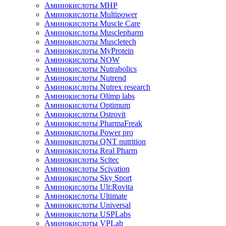
Аминокислоты MHP
Аминокислоты Multipower
Аминокислоты Muscle Care
Аминокислоты Musclepharm
Аминокислоты Muscletech
Аминокислоты MyProtein
Аминокислоты NOW
Аминокислоты Nutrabolics
Аминокислоты Nutrend
Аминокислоты Nutrex research
Аминокислоты Olimp labs
Аминокислоты Optimum
Аминокислоты Ostrovit
Аминокислоты PharmaFreak
Аминокислоты Power pro
Аминокислоты QNT nutrition
Аминокислоты Real Pharm
Аминокислоты Scitec
Аминокислоты Scivation
Аминокислоты Sky Sport
Аминокислоты Ult:Rovita
Аминокислоты Ultimate
Аминокислоты Universal
Аминокислоты USPLabs
Аминокислоты VPLab