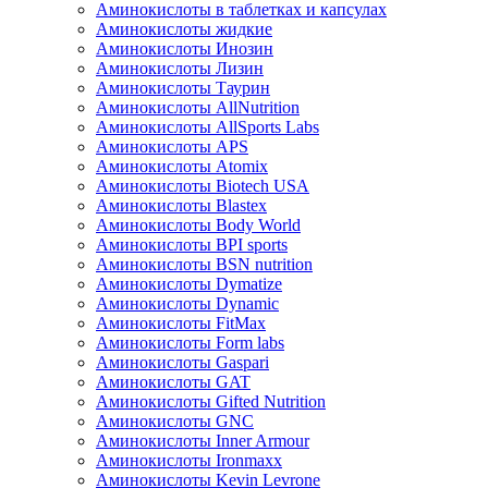
Аминокислоты в таблетках и капсулах
Аминокислоты жидкие
Аминокислоты Инозин
Аминокислоты Лизин
Аминокислоты Таурин
Аминокислоты AllNutrition
Аминокислоты AllSports Labs
Аминокислоты APS
Аминокислоты Atomix
Аминокислоты Biotech USA
Аминокислоты Blastex
Аминокислоты Body World
Аминокислоты BPI sports
Аминокислоты BSN nutrition
Аминокислоты Dymatize
Аминокислоты Dynamic
Аминокислоты FitMax
Аминокислоты Form labs
Аминокислоты Gaspari
Аминокислоты GAT
Аминокислоты Gifted Nutrition
Аминокислоты GNC
Аминокислоты Inner Armour
Аминокислоты Ironmaxx
Аминокислоты Kevin Levrone