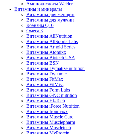
Аминокислоты Weider
Витамины и минералы
Витамины для женщин
Витамины для мужчин
Коэнзим Q10
Омега 3
Витамины AllNutrition
Витамины AllSports Labs
Витамины Arnold Series
Витамины Atomixx
Витамины Biotech USA
Витамины BSN
Витамины Dymatize nutrition
Витамины Dynamic
Витамины FitMax
Витамины FitMiss
Витамины Form Labs
Витамины GNC nutrition
Витамины Hi-Tech
Витамины iForce Nutrition
Витамины Ironmaxx
Витамины Muscle Care
Витамины Musclepharm
Витамины Muscletech
Витамины MyProtein