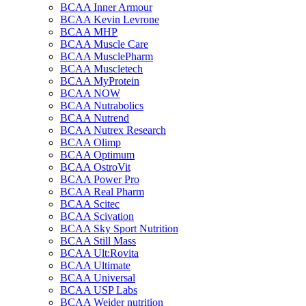
BCAA Inner Armour
BCAA Kevin Levrone
BCAA MHP
BCAA Muscle Care
BCAA MusclePharm
BCAA Muscletech
BCAA MyProtein
BCAA NOW
BCAA Nutrabolics
BCAA Nutrend
BCAA Nutrex Research
BCAA Olimp
BCAA Optimum
BCAA OstroVit
BCAA Power Pro
BCAA Real Pharm
BCAA Scitec
BCAA Scivation
BCAA Sky Sport Nutrition
BCAA Still Mass
BCAA Ult:Rovita
BCAA Ultimate
BCAA Universal
BCAA USP Labs
BCAA Weider nutrition