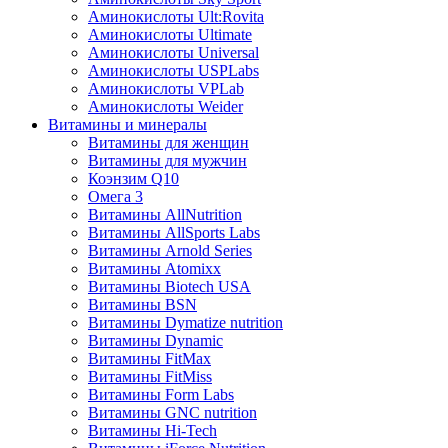
Аминокислоты Ult:Rovita
Аминокислоты Ultimate
Аминокислоты Universal
Аминокислоты USPLabs
Аминокислоты VPLab
Аминокислоты Weider
Витамины и минералы
Витамины для женщин
Витамины для мужчин
Коэнзим Q10
Омега 3
Витамины AllNutrition
Витамины AllSports Labs
Витамины Arnold Series
Витамины Atomixx
Витамины Biotech USA
Витамины BSN
Витамины Dymatize nutrition
Витамины Dynamic
Витамины FitMax
Витамины FitMiss
Витамины Form Labs
Витамины GNC nutrition
Витамины Hi-Tech