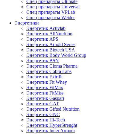
Спец препараты Ultimate
Спец препараты Universal
Спец препараты VPLab
Спец препараты Weider
Энергетики
Энергетик Activlab
Энергетик AllNutrition
Энергетик APS
Энергетик Arnold Series
Энергетик Biotech USA
Энергетик Body World Group
Энергетик BSN
Энергетик Cloma Pharma
Энергетик Cobra Labs
Энергетик Extrifit
Энергетик Fit Whey
Энергетик FitMax
Энергетик FitMiss
Энергетик Gaspari
Энергетик GAT
Энергетик Gifted Nutrition
Энергетик GNC
Энергетик Hi-Tech
Энергетик HyperStrenght
Энергетик Inner Armour