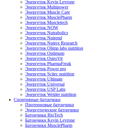
Энергетик Kevin Levrone
Энергетик Multipower
Энергетик Muscle Care
Энергетик MusclePharm
Энергетик Muscletech
Энергетик NOW
Энергетик Nutrabolics
Энергетик Nutrend
Энергетик Nutrex Research
Энергетик Olimp labs nutrition
Энергетик Optimum
Энергетик OstroVit
Энергетик PharmaFreak
Энергетик Power pro
Энергетик Scitec nutrition
Энергетик Ultimate
Энергетик Universal
Энергетик USP Labs
Энергетик Weider nutrition
Спортивные батончики
Протеиновые батончики
Энергетические батончики
Батончики BioTech
Батончики Kevin Levrone
Батончики MusclePharm