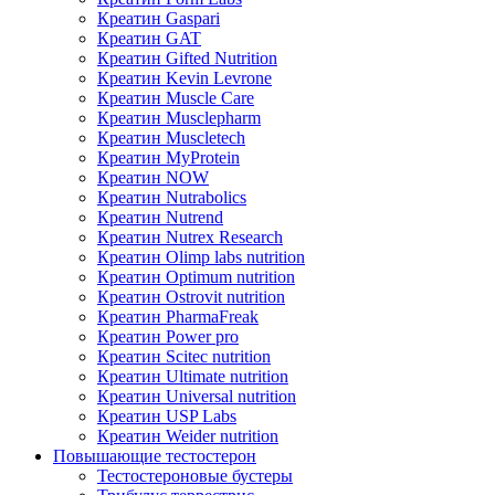
Креатин Gaspari
Креатин GAT
Креатин Gifted Nutrition
Креатин Kevin Levrone
Креатин Muscle Care
Креатин Musclepharm
Креатин Muscletech
Креатин MyProtein
Креатин NOW
Креатин Nutrabolics
Креатин Nutrend
Креатин Nutrex Research
Креатин Olimp labs nutrition
Креатин Optimum nutrition
Креатин Ostrovit nutrition
Креатин PharmaFreak
Креатин Power pro
Креатин Scitec nutrition
Креатин Ultimate nutrition
Креатин Universal nutrition
Креатин USP Labs
Креатин Weider nutrition
Повышающие тестостерон
Тестостероновые бустеры