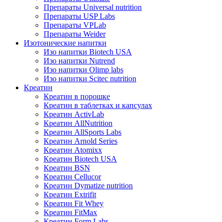
Препараты Universal nutrition
Препараты USP Labs
Препараты VPLab
Препараты Weider
Изотонические напитки
Изо напитки Biotech USA
Изо напитки Nutrend
Изо напитки Olimp labs
Изо напитки Scitec nutrition
Креатин
Креатин в порошке
Креатин в таблетках и капсулах
Креатин ActivLab
Креатин AllNutrition
Креатин AllSports Labs
Креатин Arnold Series
Креатин Atomixx
Креатин Biotech USA
Креатин BSN
Креатин Cellucor
Креатин Dymatize nutrition
Креатин Extrifit
Креатин Fit Whey
Креатин FitMax
Креатин Form Labs