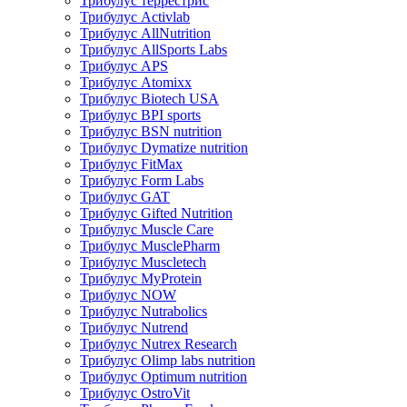
Трибулус террестрис
Трибулус Activlab
Трибулус AllNutrition
Трибулус AllSports Labs
Трибулус APS
Трибулус Atomixx
Трибулус Biotech USA
Трибулус BPI sports
Трибулус BSN nutrition
Трибулус Dymatize nutrition
Трибулус FitMax
Трибулус Form Labs
Трибулус GAT
Трибулус Gifted Nutrition
Трибулус Muscle Care
Трибулус MusclePharm
Трибулус Muscletech
Трибулус MyProtein
Трибулус NOW
Трибулус Nutrabolics
Трибулус Nutrend
Трибулус Nutrex Research
Трибулус Olimp labs nutrition
Трибулус Optimum nutrition
Трибулус OstroVit