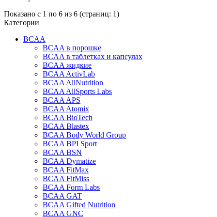
Показано с 1 по 6 из 6 (страниц: 1)
Категории
BCAA
BCAA в порошке
BCAA в таблетках и капсулах
BCAA жидкие
BCAA ActivLab
BCAA AllNutrition
BCAA AllSports Labs
BCAA APS
BCAA Atomix
BCAA BioTech
BCAA Blastex
BCAA Body World Group
BCAA BPI Sport
BCAA BSN
BCAA Dymatize
BCAA FitMax
BCAA FitMiss
BCAA Form Labs
BCAA GAT
BCAA Gifted Nutrition
BCAA GNC