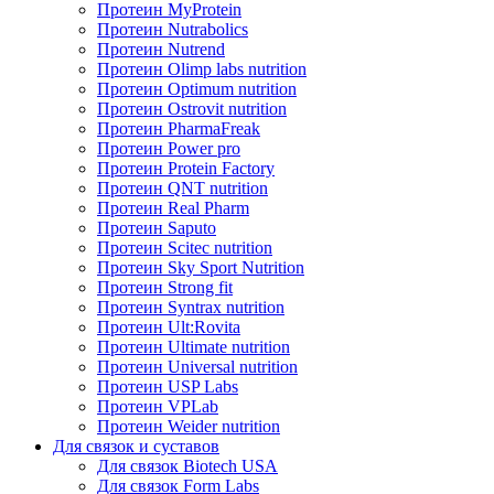
Протеин MyProtein
Протеин Nutrabolics
Протеин Nutrend
Протеин Olimp labs nutrition
Протеин Optimum nutrition
Протеин Ostrovit nutrition
Протеин PharmaFreak
Протеин Power pro
Протеин Protein Factory
Протеин QNT nutrition
Протеин Real Pharm
Протеин Saputo
Протеин Scitec nutrition
Протеин Sky Sport Nutrition
Протеин Strong fit
Протеин Syntrax nutrition
Протеин Ult:Rovita
Протеин Ultimate nutrition
Протеин Universal nutrition
Протеин USP Labs
Протеин VPLab
Протеин Weider nutrition
Для связок и суставов
Для связок Biotech USA
Для связок Form Labs