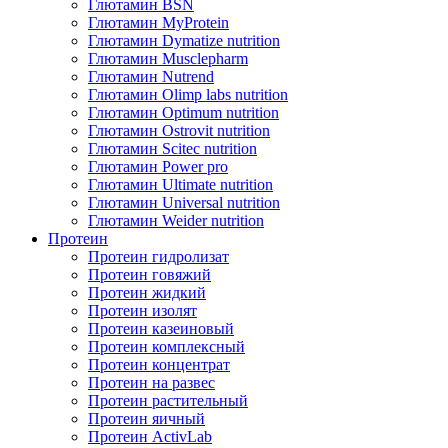
Глютамин BSN
Глютамин MyProtein
Глютамин Dymatize nutrition
Глютамин Musclepharm
Глютамин Nutrend
Глютамин Olimp labs nutrition
Глютамин Optimum nutrition
Глютамин Ostrovit nutrition
Глютамин Scitec nutrition
Глютамин Power pro
Глютамин Ultimate nutrition
Глютамин Universal nutrition
Глютамин Weider nutrition
Протеин
Протеин гидролизат
Протеин говяжий
Протеин жидкий
Протеин изолят
Протеин казеиновый
Протеин комплексный
Протеин концентрат
Протеин на развес
Протеин растительный
Протеин яичный
Протеин ActivLab