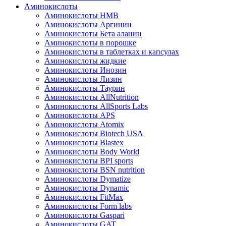
Аминокислоты
Аминокислоты HMB
Аминокислоты Аргинин
Аминокислоты Бета аланин
Аминокислоты в порошке
Аминокислоты в таблетках и капсулах
Аминокислоты жидкие
Аминокислоты Инозин
Аминокислоты Лизин
Аминокислоты Таурин
Аминокислоты AllNutrition
Аминокислоты AllSports Labs
Аминокислоты APS
Аминокислоты Atomix
Аминокислоты Biotech USA
Аминокислоты Blastex
Аминокислоты Body World
Аминокислоты BPI sports
Аминокислоты BSN nutrition
Аминокислоты Dymatize
Аминокислоты Dynamic
Аминокислоты FitMax
Аминокислоты Form labs
Аминокислоты Gaspari
Аминокислоты GAT