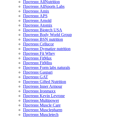
Протеин AllNutrition
Протеин AllSports Labs
Протеин Amix
Протеин APS
Протеин Arnold
Протеин Atomix
Протеин Biotech USA
Протеин Body World Group
Протеин BSN nutrition
Протеин Cellucor
Протеин Dymatize nutrition
Протеин Fit Whey
Протеин FitMax
Протеин FitMiss
Протеин Form labs naturals
Протеин Gaspari
Протеин GAT
Протеин Gifted Nutrition
Протеин Inner Armour
Протеин Ironmaxx
Протеин Kevin Levrone
Протеин Multipower
Протеин Muscle Care
Протеин Musclepharm
Протеин Muscletech