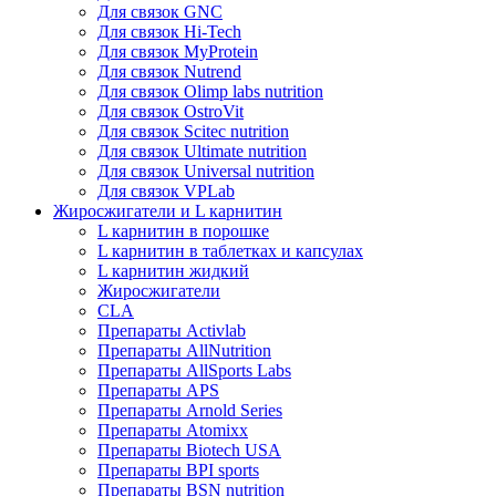
Для связок GNC
Для связок Hi-Tech
Для связок MyProtein
Для связок Nutrend
Для связок Olimp labs nutrition
Для связок OstroVit
Для связок Scitec nutrition
Для связок Ultimate nutrition
Для связок Universal nutrition
Для связок VPLab
Жиросжигатели и L карнитин
L карнитин в порошке
L карнитин в таблетках и капсулах
L карнитин жидкий
Жиросжигатели
CLA
Препараты Activlab
Препараты AllNutrition
Препараты AllSports Labs
Препараты APS
Препараты Arnold Series
Препараты Atomixx
Препараты Biotech USA
Препараты BPI sports
Препараты BSN nutrition