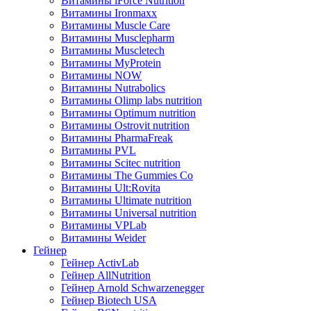
Витамины iForce Nutrition
Витамины Ironmaxx
Витамины Muscle Care
Витамины Musclepharm
Витамины Muscletech
Витамины MyProtein
Витамины NOW
Витамины Nutrabolics
Витамины Olimp labs nutrition
Витамины Optimum nutrition
Витамины Ostrovit nutrition
Витамины PharmaFreak
Витамины PVL
Витамины Scitec nutrition
Витамины The Gummies Co
Витамины Ult:Rovita
Витамины Ultimate nutrition
Витамины Universal nutrition
Витамины VPLab
Витамины Weider
Гейнер
Гейнер ActivLab
Гейнер AllNutrition
Гейнер Arnold Schwarzenegger
Гейнер Biotech USA