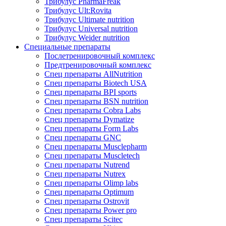
Трибулус PharmaFreak
Трибулус Ult:Rovita
Трибулус Ultimate nutrition
Трибулус Universal nutrition
Трибулус Weider nutrition
Специальные препараты
Послетренировочный комплекс
Предтренировочный комплекс
Спец препараты AllNutrition
Спец препараты Biotech USA
Спец препараты BPI sports
Спец препараты BSN nutrition
Спец препараты Cobra Labs
Спец препараты Dymatize
Спец препараты Form Labs
Спец препараты GNC
Спец препараты Musclepharm
Спец препараты Muscletech
Спец препараты Nutrend
Спец препараты Nutrex
Спец препараты Olimp labs
Спец препараты Optimum
Спец препараты Ostrovit
Спец препараты Power pro
Спец препараты Scitec