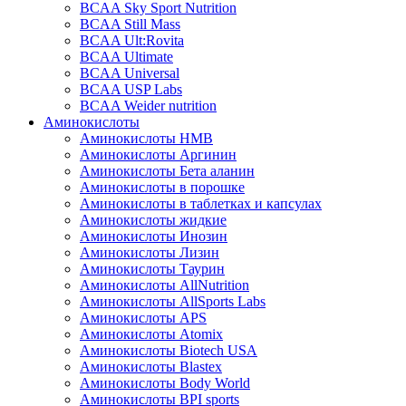
BCAA Sky Sport Nutrition
BCAA Still Mass
BCAA Ult:Rovita
BCAA Ultimate
BCAA Universal
BCAA USP Labs
BCAA Weider nutrition
Аминокислоты
Аминокислоты HMB
Аминокислоты Аргинин
Аминокислоты Бета аланин
Аминокислоты в порошке
Аминокислоты в таблетках и капсулах
Аминокислоты жидкие
Аминокислоты Инозин
Аминокислоты Лизин
Аминокислоты Таурин
Аминокислоты AllNutrition
Аминокислоты AllSports Labs
Аминокислоты APS
Аминокислоты Atomix
Аминокислоты Biotech USA
Аминокислоты Blastex
Аминокислоты Body World
Аминокислоты BPI sports