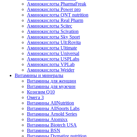
Аминокислоты PharmaFreak
Аминокислоты Power pro
Аминокислоты QNT nutrition
Аминокислоты Real Pharm
Аминокислоты Scitec
Аминокислоты Scivation
Аминокислоты Sky Sport
Аминокислоты Ult:Rovita
Аминокислоты Ultimate
Аминокислоты Universal
Аминокислоты USPLabs
Аминокислоты VPLab
Аминокислоты Weider
Витамины и минералы
Витамины для женщин
Витамины для мужчин
Коэнзим Q10
Омега 3
Витамины AllNutrition
Витамины AllSports Labs
Витамины Arnold Series
Витамины Atomixx
Витамины Biotech USA
Витамины BSN
Витамины Dymatize nutrition