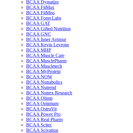
BCAA Dymatize
BCAA FitMax
BCAA FitMiss
BCAA Form Labs
BCAA GAT
BCAA Gifted Nutrition
BCAA GNC
BCAA Inner Armour
BCAA Kevin Levrone
BCAA MHP
BCAA Muscle Care
BCAA MusclePharm
BCAA Muscletech
BCAA MyProtein
BCAA NOW
BCAA Nutrabolics
BCAA Nutrend
BCAA Nutrex Research
BCAA Olimp
BCAA Optimum
BCAA OstroVit
BCAA Power Pro
BCAA Real Pharm
BCAA Scitec
BCAA Scivation