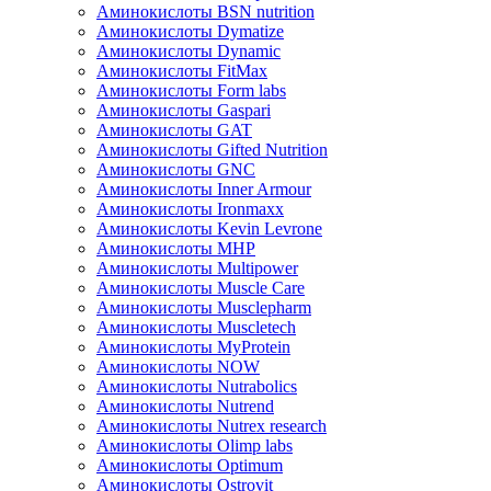
Аминокислоты BSN nutrition
Аминокислоты Dymatize
Аминокислоты Dynamic
Аминокислоты FitMax
Аминокислоты Form labs
Аминокислоты Gaspari
Аминокислоты GAT
Аминокислоты Gifted Nutrition
Аминокислоты GNC
Аминокислоты Inner Armour
Аминокислоты Ironmaxx
Аминокислоты Kevin Levrone
Аминокислоты MHP
Аминокислоты Multipower
Аминокислоты Muscle Care
Аминокислоты Musclepharm
Аминокислоты Muscletech
Аминокислоты MyProtein
Аминокислоты NOW
Аминокислоты Nutrabolics
Аминокислоты Nutrend
Аминокислоты Nutrex research
Аминокислоты Olimp labs
Аминокислоты Optimum
Аминокислоты Ostrovit