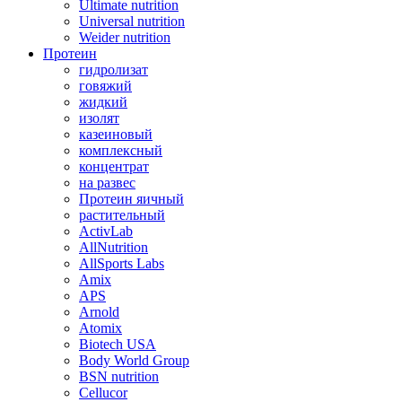
Ultimate nutrition
Universal nutrition
Weider nutrition
Протеин
гидролизат
говяжий
жидкий
изолят
казеиновый
комплексный
концентрат
на развес
Протеин яичный
растительный
ActivLab
AllNutrition
AllSports Labs
Amix
APS
Arnold
Atomix
Biotech USA
Body World Group
BSN nutrition
Cellucor