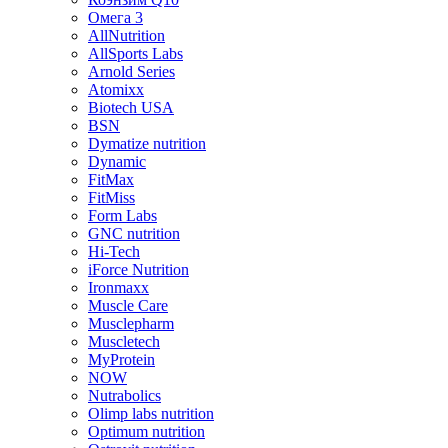
Омега 3
AllNutrition
AllSports Labs
Arnold Series
Atomixx
Biotech USA
BSN
Dymatize nutrition
Dynamic
FitMax
FitMiss
Form Labs
GNC nutrition
Hi-Tech
iForce Nutrition
Ironmaxx
Muscle Care
Musclepharm
Muscletech
MyProtein
NOW
Nutrabolics
Olimp labs nutrition
Optimum nutrition