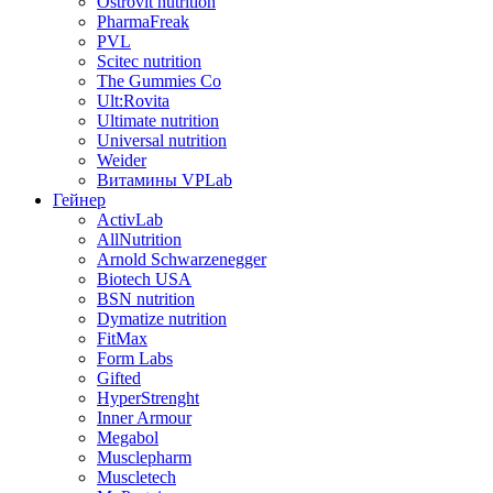
Ostrovit nutrition
PharmaFreak
PVL
Scitec nutrition
The Gummies Co
Ult:Rovita
Ultimate nutrition
Universal nutrition
Weider
Витамины VPLab
Гейнер
ActivLab
AllNutrition
Arnold Schwarzenegger
Biotech USA
BSN nutrition
Dymatize nutrition
FitMax
Form Labs
Gifted
HyperStrenght
Inner Armour
Megabol
Musclepharm
Muscletech