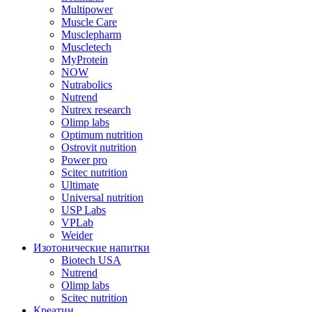
Multipower
Muscle Care
Musclepharm
Muscletech
MyProtein
NOW
Nutrabolics
Nutrend
Nutrex research
Olimp labs
Optimum nutrition
Ostrovit nutrition
Power pro
Scitec nutrition
Ultimate
Universal nutrition
USP Labs
VPLab
Weider
Изотонические напитки
Biotech USA
Nutrend
Olimp labs
Scitec nutrition
Креатин