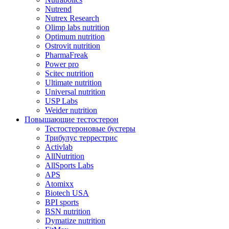
Nutrend
Nutrex Research
Olimp labs nutrition
Optimum nutrition
Ostrovit nutrition
PharmaFreak
Power pro
Scitec nutrition
Ultimate nutrition
Universal nutrition
USP Labs
Weider nutrition
Повышающие тестостерон
Тестостероновые бустеры
Трибулус террестрис
Activlab
AllNutrition
AllSports Labs
APS
Atomixx
Biotech USA
BPI sports
BSN nutrition
Dymatize nutrition