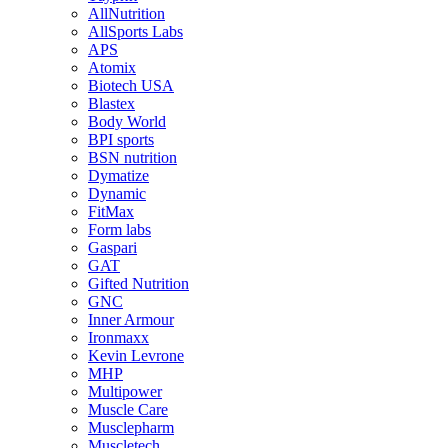
AllNutrition
AllSports Labs
APS
Atomix
Biotech USA
Blastex
Body World
BPI sports
BSN nutrition
Dymatize
Dynamic
FitMax
Form labs
Gaspari
GAT
Gifted Nutrition
GNC
Inner Armour
Ironmaxx
Kevin Levrone
MHP
Multipower
Muscle Care
Musclepharm
Muscletech