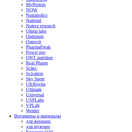
MyProtein
NOW
Nutrabolics
Nutrend
Nutrex research
Olimp labs
Optimum
Ostrovit
PharmaFreak
Power pro
QNT nutrition
Real Pharm
Scitec
Scivation
Sky Sport
Ult:Rovita
Ultimate
Universal
USPLabs
VPLab
Weider
Витамины и минералы
для женщин
для мужчин
Коэнзим Q10