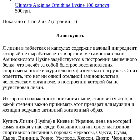
Ultimate Arginine Ornithine Lysine 100 капсул
500грн.
Показано с 1 по 2 из 2 (страниц: 1)
Лизин купить
Л лизин в таблетках и капсулах содержит важный ингредиент,
который не вырабатывается в организме самостоятельно.
Аминокислота l lysine задействуется в построении мышечного
белка, что влечёт за собой быстрое восстановления
спортсмена после изнурительных физических нагрузок. Стоит
отметить, что нет ни одной отельной аминокислоты в
человеческом организме, в построении которой бы не
учувствовал лизин.
Из коротко изложенного описания выше, становится ясно, в
какой степени важно принимать этот препарат для мужчин и
женщин ведущих активный жизненный образ.
Купить Лизин (l lysine) в Киеве и Украине, цена на который
самая низкая у нас среди большинства интернет магазинов
спортивного питания в городах: Черкассы, Одесса, Сумы,
Львов, Винница, Ровно, Ужгород, Херсон, Днепр, Чернигов,