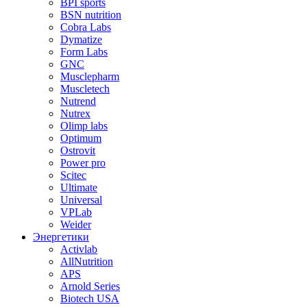
BPI sports
BSN nutrition
Cobra Labs
Dymatize
Form Labs
GNC
Musclepharm
Muscletech
Nutrend
Nutrex
Olimp labs
Optimum
Ostrovit
Power pro
Scitec
Ultimate
Universal
VPLab
Weider
Энергетики
Activlab
AllNutrition
APS
Arnold Series
Biotech USA