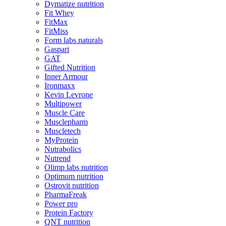
Dymatize nutrition
Fit Whey
FitMax
FitMiss
Form labs naturals
Gaspari
GAT
Gifted Nutrition
Inner Armour
Ironmaxx
Kevin Levrone
Multipower
Muscle Care
Musclepharm
Muscletech
MyProtein
Nutrabolics
Nutrend
Olimp labs nutrition
Optimum nutrition
Ostrovit nutrition
PharmaFreak
Power pro
Protein Factory
QNT nutrition