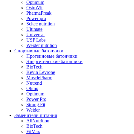
Optimum
OstroVit
PharmaFreak
Power pro
Scitec nutrition
Ultimate
Universal
USP Labs
Weider nutrition
Спортивные батончики
Протеиновые батончики
Энергетические батончики
BioTech
Kevin Levrone
MusclePharm
Nutrend
Olimp
Optimum
Power Pro
Strong Fit
Weider
Заменители питания
AllNutrition
BioTech
FitMax