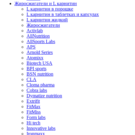
Жиросжигатели и L карнитин
L карнитин в порошке
L карнитин в таблетках и капсулах
L карнитин жидкий
Жиросжигатели
Activlab
AllNutrition
AllSports Labs
APS
Arnold Series
Atomixx
Biotech USA
BPI sports
BSN nutrition
CLA
Cloma pharma
Cobra labs
Dymatize nutrition
Extrifit
FitMax
FitMiss
Form labs
Hi tech
Innovative labs
Ironmaxx