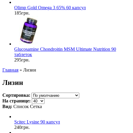
Olimp Gold Omega 3 65% 60 капсул
185грн.
Glucosamine Chondroitin MSM Ultimate Nutrition 90
таблеток
295грн.
Главная
» Лизин
Лизин
Сортировка:
На странице:
Вид:
Список
Сетка
Scitec Lysine 90 капсул
240грн.