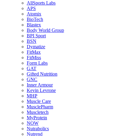
AllSports Labs
APS
Atomix
BioTech
Blastex
Body World Group
BPI Sport
BSN
Dymatize
FitMax
FitMiss
Form Labs
GAT
Gifted Nutrition
GNC
Inner Armour
Kevin Levrone
MHP
Muscle Care
MusclePharm
Muscletech
MyProtein
NOW
Nutrabolics
Nutrend