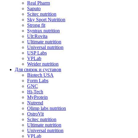
Real Pharm
Saputo
Scitec nutrition
Sky Sport Nutrition
Strong fit
Syntrax nutrition
Ult:Rovita
Ultimate nutrition
Universal nutrition
USP Labs
VPLab
Weider nutrition
Для связок и суставов
Biotech USA
Form Labs
GNC
Hi-Tech
MyProtein
Nutrend
Olimp labs nutrition
OstroVit
Scitec nutrition
Ultimate nutrition
Universal nutrition
VPLab