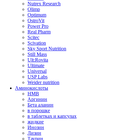
Nutrex Research
Olimp
Optimum
OstroVit
Power Pro
Real Pharm
Scitec
Scivation
Sky Sport Nutrition
Still Mass
Ult:Rovita
Ultimate
Universal
USP Labs
Weider nutrition
Аминокислоты
HMB
Аргинин
Бета аланин
в порошке
в таблетках и капсулах
жидкие
Инозин
Лизин
Таурин