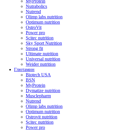
MyProtein
Nutrabolics
Nutrend
Olimp labs nutrition
Optimum nutrition
OstroVit
Power pro
Scitec nutrition
Sky Sport Nutrition
Strong fit
Ultimate nutrition
Universal nutrition
Weider nutrition
Глютамин
Biotech USA
BSN
MyProtein
Dymatize nutrition
Musclepharm
Nutrend
Olimp labs nutrition
Optimum nutrition
Ostrovit nutrition
Scitec nutrition
Power pro