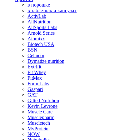
в порошке
в таблетках и капсулах
ActivLab
AllNutrition
AllSports Labs
Arnold Series
Atomixx
Biotech USA
BSN
Cellucor
Dymatize nutrition
Extrifit
Fit Whey
FitMax
Form Labs
Gaspari
GAT
Gifted Nutrition
Kevin Levrone
Muscle Care
Musclepharm
Muscletech
MyProtein
NOW
Nutrabolics