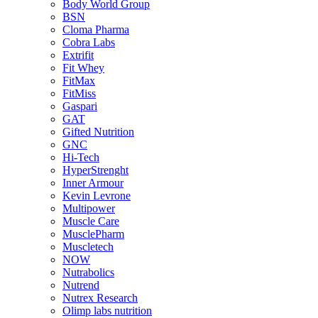
Body World Group
BSN
Cloma Pharma
Cobra Labs
Extrifit
Fit Whey
FitMax
FitMiss
Gaspari
GAT
Gifted Nutrition
GNC
Hi-Tech
HyperStrenght
Inner Armour
Kevin Levrone
Multipower
Muscle Care
MusclePharm
Muscletech
NOW
Nutrabolics
Nutrend
Nutrex Research
Olimp labs nutrition