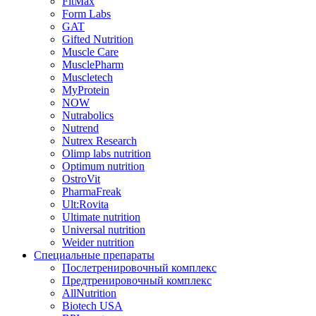
FitMax
Form Labs
GAT
Gifted Nutrition
Muscle Care
MusclePharm
Muscletech
MyProtein
NOW
Nutrabolics
Nutrend
Nutrex Research
Olimp labs nutrition
Optimum nutrition
OstroVit
PharmaFreak
Ult:Rovita
Ultimate nutrition
Universal nutrition
Weider nutrition
Специальные препараты
Послетренировочный комплекс
Предтренировочный комплекс
AllNutrition
Biotech USA