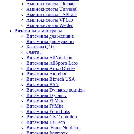
Аминокислоты Ultimate
Аминокислоты Universal
Аминокислоты USPLabs
Аминокислоты VPLab
Аминокислоты Weider
Витамины и минералы
Витамины для женщин
Витамины для мужчин
Коэнзим Q10
Омега 3
Витамины AllNutrition
Витамины AllSports Labs
Витамины Arnold Series
Витамины Atomixx
Витамины Biotech USA
Витамины BSN
Витамины Dymatize nutrition
Витамины Dynamic
Витамины FitMax
Витамины FitMiss
Витамины Form Labs
Витамины GNC nutrition
Витамины Hi-Tech
Витамины iForce Nutrition
Витамины Ironmaxx