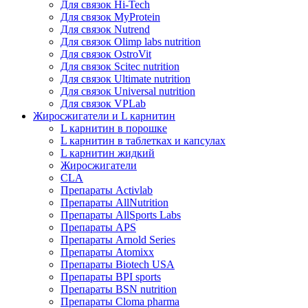
Для связок Hi-Tech
Для связок MyProtein
Для связок Nutrend
Для связок Olimp labs nutrition
Для связок OstroVit
Для связок Scitec nutrition
Для связок Ultimate nutrition
Для связок Universal nutrition
Для связок VPLab
Жиросжигатели и L карнитин
L карнитин в порошке
L карнитин в таблетках и капсулах
L карнитин жидкий
Жиросжигатели
CLA
Препараты Activlab
Препараты AllNutrition
Препараты AllSports Labs
Препараты APS
Препараты Arnold Series
Препараты Atomixx
Препараты Biotech USA
Препараты BPI sports
Препараты BSN nutrition
Препараты Cloma pharma