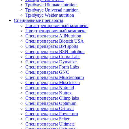
Трибулус Ultimate nutrition
Трибулус Universal nutrition
Трибулус Weider nutrition
Специальные препараты
Послетренировочный комплекс
Предтренировочный комплекс
Спец препараты AllNutrition
Спец препараты Biotech USA
Спец препараты BPI sports
Спец препараты BSN nutrition
Спец препараты Cobra Labs
Спец препараты Dymatize
Спец препараты Form Labs
Спец препараты GNC
Спец препараты Musclepharm
Спец препараты Muscletech
Спец препараты Nutrend
Спец препараты Nutrex
Спец препараты Olimp labs
Спец препараты Optimum
Спец препараты Ostrovit
Спец препараты Power pro
Спец препараты Scitec
Спец препараты Ultimate