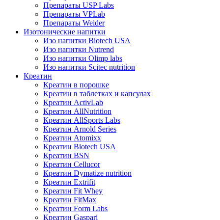
Препараты USP Labs
Препараты VPLab
Препараты Weider
Изотонические напитки
Изо напитки Biotech USA
Изо напитки Nutrend
Изо напитки Olimp labs
Изо напитки Scitec nutrition
Креатин
Креатин в порошке
Креатин в таблетках и капсулах
Креатин ActivLab
Креатин AllNutrition
Креатин AllSports Labs
Креатин Arnold Series
Креатин Atomixx
Креатин Biotech USA
Креатин BSN
Креатин Cellucor
Креатин Dymatize nutrition
Креатин Extrifit
Креатин Fit Whey
Креатин FitMax
Креатин Form Labs
Креатин Gaspari