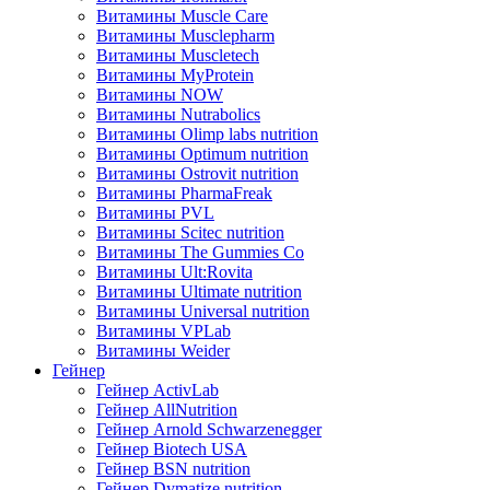
Витамины Muscle Care
Витамины Musclepharm
Витамины Muscletech
Витамины MyProtein
Витамины NOW
Витамины Nutrabolics
Витамины Olimp labs nutrition
Витамины Optimum nutrition
Витамины Ostrovit nutrition
Витамины PharmaFreak
Витамины PVL
Витамины Scitec nutrition
Витамины The Gummies Co
Витамины Ult:Rovita
Витамины Ultimate nutrition
Витамины Universal nutrition
Витамины VPLab
Витамины Weider
Гейнер
Гейнер ActivLab
Гейнер AllNutrition
Гейнер Arnold Schwarzenegger
Гейнер Biotech USA
Гейнер BSN nutrition
Гейнер Dymatize nutrition