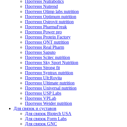
Протеин Nutrabolics
Протеин Nutrend
Протеин Olimp labs nutrition
Протеин Optimum nutrition
Протеин Ostrovit nutrition
Протеин PharmaFreak
Протеин Power pro
Протеин Protein Factory
Протеин QNT nutrition
Протеин Real Pharm
Протеин Saputo
Протеин Scitec nutrition
Протеин Sky Sport Nutrition
Протеин Strong fit
Протеин Syntrax nutrition
Протеин Ult:Rovita
Протеин Ultimate nutrition
Протеин Universal nutrition
Протеин USP Labs
Протеин VPLab
Протеин Weider nutrition
Для связок и суставов
Для связок Biotech USA
Для связок Form Labs
Для связок GNC