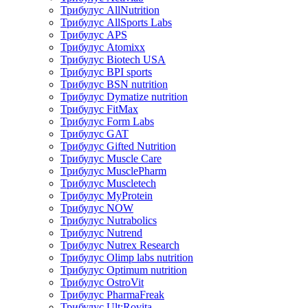
Трибулус AllNutrition
Трибулус AllSports Labs
Трибулус APS
Трибулус Atomixx
Трибулус Biotech USA
Трибулус BPI sports
Трибулус BSN nutrition
Трибулус Dymatize nutrition
Трибулус FitMax
Трибулус Form Labs
Трибулус GAT
Трибулус Gifted Nutrition
Трибулус Muscle Care
Трибулус MusclePharm
Трибулус Muscletech
Трибулус MyProtein
Трибулус NOW
Трибулус Nutrabolics
Трибулус Nutrend
Трибулус Nutrex Research
Трибулус Olimp labs nutrition
Трибулус Optimum nutrition
Трибулус OstroVit
Трибулус PharmaFreak
Трибулус Ult:Rovita