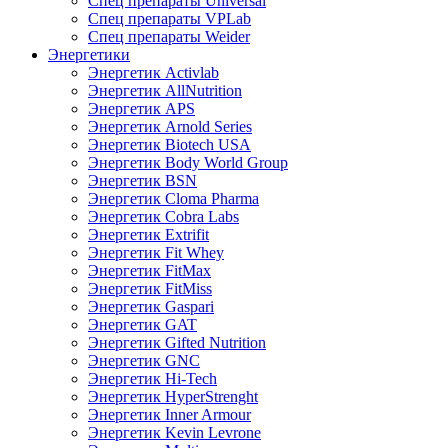
Спец препараты Universal
Спец препараты VPLab
Спец препараты Weider
Энергетики
Энергетик Activlab
Энергетик AllNutrition
Энергетик APS
Энергетик Arnold Series
Энергетик Biotech USA
Энергетик Body World Group
Энергетик BSN
Энергетик Cloma Pharma
Энергетик Cobra Labs
Энергетик Extrifit
Энергетик Fit Whey
Энергетик FitMax
Энергетик FitMiss
Энергетик Gaspari
Энергетик GAT
Энергетик Gifted Nutrition
Энергетик GNC
Энергетик Hi-Tech
Энергетик HyperStrenght
Энергетик Inner Armour
Энергетик Kevin Levrone