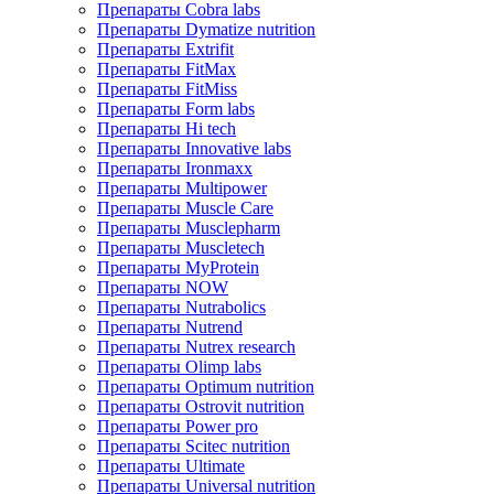
Препараты Cobra labs
Препараты Dymatize nutrition
Препараты Extrifit
Препараты FitMax
Препараты FitMiss
Препараты Form labs
Препараты Hi tech
Препараты Innovative labs
Препараты Ironmaxx
Препараты Multipower
Препараты Muscle Care
Препараты Musclepharm
Препараты Muscletech
Препараты MyProtein
Препараты NOW
Препараты Nutrabolics
Препараты Nutrend
Препараты Nutrex research
Препараты Olimp labs
Препараты Optimum nutrition
Препараты Ostrovit nutrition
Препараты Power pro
Препараты Scitec nutrition
Препараты Ultimate
Препараты Universal nutrition