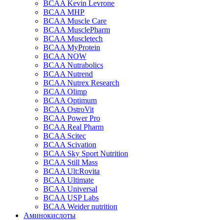
BCAA Kevin Levrone
BCAA MHP
BCAA Muscle Care
BCAA MusclePharm
BCAA Muscletech
BCAA MyProtein
BCAA NOW
BCAA Nutrabolics
BCAA Nutrend
BCAA Nutrex Research
BCAA Olimp
BCAA Optimum
BCAA OstroVit
BCAA Power Pro
BCAA Real Pharm
BCAA Scitec
BCAA Scivation
BCAA Sky Sport Nutrition
BCAA Still Mass
BCAA Ult:Rovita
BCAA Ultimate
BCAA Universal
BCAA USP Labs
BCAA Weider nutrition
Аминокислоты