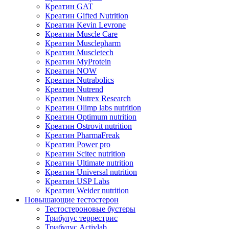
Креатин GAT
Креатин Gifted Nutrition
Креатин Kevin Levrone
Креатин Muscle Care
Креатин Musclepharm
Креатин Muscletech
Креатин MyProtein
Креатин NOW
Креатин Nutrabolics
Креатин Nutrend
Креатин Nutrex Research
Креатин Olimp labs nutrition
Креатин Optimum nutrition
Креатин Ostrovit nutrition
Креатин PharmaFreak
Креатин Power pro
Креатин Scitec nutrition
Креатин Ultimate nutrition
Креатин Universal nutrition
Креатин USP Labs
Креатин Weider nutrition
Повышающие тестостерон
Тестостероновые бустеры
Трибулус террестрис
Трибулус Activlab