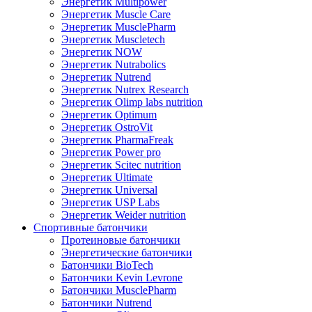
Энергетик Multipower
Энергетик Muscle Care
Энергетик MusclePharm
Энергетик Muscletech
Энергетик NOW
Энергетик Nutrabolics
Энергетик Nutrend
Энергетик Nutrex Research
Энергетик Olimp labs nutrition
Энергетик Optimum
Энергетик OstroVit
Энергетик PharmaFreak
Энергетик Power pro
Энергетик Scitec nutrition
Энергетик Ultimate
Энергетик Universal
Энергетик USP Labs
Энергетик Weider nutrition
Спортивные батончики
Протеиновые батончики
Энергетические батончики
Батончики BioTech
Батончики Kevin Levrone
Батончики MusclePharm
Батончики Nutrend