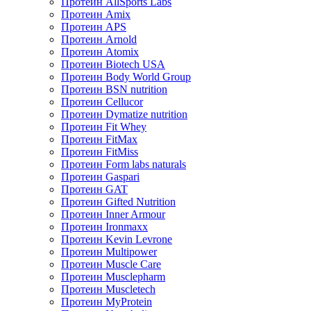
Протеин AllSports Labs
Протеин Amix
Протеин APS
Протеин Arnold
Протеин Atomix
Протеин Biotech USA
Протеин Body World Group
Протеин BSN nutrition
Протеин Cellucor
Протеин Dymatize nutrition
Протеин Fit Whey
Протеин FitMax
Протеин FitMiss
Протеин Form labs naturals
Протеин Gaspari
Протеин GAT
Протеин Gifted Nutrition
Протеин Inner Armour
Протеин Ironmaxx
Протеин Kevin Levrone
Протеин Multipower
Протеин Muscle Care
Протеин Musclepharm
Протеин Muscletech
Протеин MyProtein