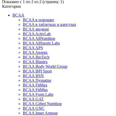
Показано с 1 по 2 из 2 (страниц: 1)
Категории
BCAA
BCAA в порошке
BCAA в таблетках и капсулах
BCAA жидкие
BCAA ActivLab
BCAA AllNutrition
BCAA AllSports Labs
BCAA APS
BCAA Atomix
BCAA BioTech
BCAA Blastex
BCAA Body World Group
BCAA BPI Sport
BCAA BSN
BCAA Dymatize
BCAA FitMax
BCAA FitMiss
BCAA Form Labs
BCAA GAT
BCAA Gifted Nutrition
BCAA GNC
BCAA Inner Armour