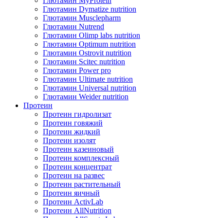
Глютамин MyProtein
Глютамин Dymatize nutrition
Глютамин Musclepharm
Глютамин Nutrend
Глютамин Olimp labs nutrition
Глютамин Optimum nutrition
Глютамин Ostrovit nutrition
Глютамин Scitec nutrition
Глютамин Power pro
Глютамин Ultimate nutrition
Глютамин Universal nutrition
Глютамин Weider nutrition
Протеин
Протеин гидролизат
Протеин говяжий
Протеин жидкий
Протеин изолят
Протеин казеиновый
Протеин комплексный
Протеин концентрат
Протеин на развес
Протеин растительный
Протеин яичный
Протеин ActivLab
Протеин AllNutrition