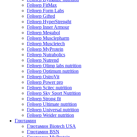
Гейнер FitMax
Гейнер Form Labs
Гейнер Gifted
Гейнер HyperStrenght
Гейнер Inner Armour
Гейнер Megabol
Гейнер Musclepharm
Гейнер Muscletech
Гейнер MyProtein
Гейнер Nutrabolics
Гейнер Nutrend
Гейнер Olimp labs nutrition
Гейнер Optimum nutrition
Гейнер OstroVit
Гейнер Power pro
Гейнер Scitec nutrition
Гейнер Sky Sport Nutrition
Гейнер Strong fit
Гейнер Ultimate nutrition
Гейнер Universal nutrition
Гейнер Weider nutrition
Глютамин
Глютамин Biotech USA
Глютамин BSN