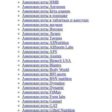
Аминокислоты HMB
Аминокислоты Аргинин
Аминокислоты Бета аланин
Аминокислоты в порошке
Аминокислоты в таблетках и капсулах
Аминокислоты жидкие
Аминокислоты Инозин
Аминокислоты Лизин
Аминокислоты Таурин
Аминокислоты AllNutrition
Аминокислоты AllSports Labs
Аминокислоты APS
Аминокислоты Atomix
Аминокислоты Biotech USA
Аминокислоты Blastex
Аминокислоты Body World
Аминокислоты BPI sports
Аминокислоты BSN nutrition
Аминокислоты Dymatize
Аминокислоты Dynamic
Аминокислоты FitMax
Аминокислоты Form labs
Аминокислоты Gaspari
Аминокислоты GAT
Аминокислоты Gifted Nutrition