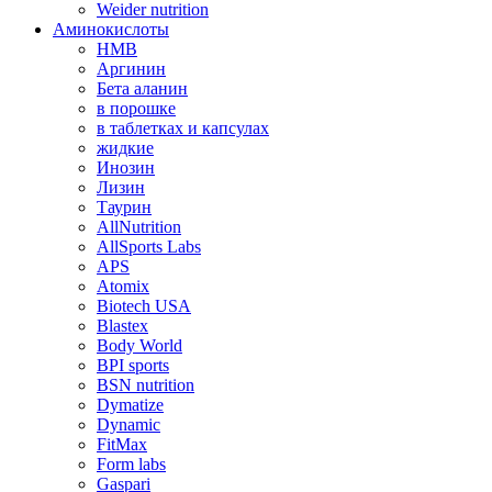
Weider nutrition
Аминокислоты
HMB
Аргинин
Бета аланин
в порошке
в таблетках и капсулах
жидкие
Инозин
Лизин
Таурин
AllNutrition
AllSports Labs
APS
Atomix
Biotech USA
Blastex
Body World
BPI sports
BSN nutrition
Dymatize
Dynamic
FitMax
Form labs
Gaspari