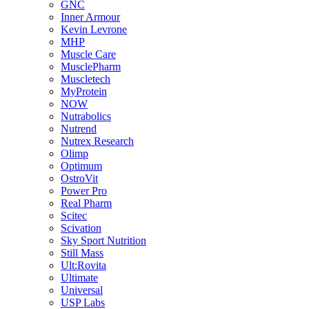
GNC
Inner Armour
Kevin Levrone
MHP
Muscle Care
MusclePharm
Muscletech
MyProtein
NOW
Nutrabolics
Nutrend
Nutrex Research
Olimp
Optimum
OstroVit
Power Pro
Real Pharm
Scitec
Scivation
Sky Sport Nutrition
Still Mass
Ult:Rovita
Ultimate
Universal
USP Labs