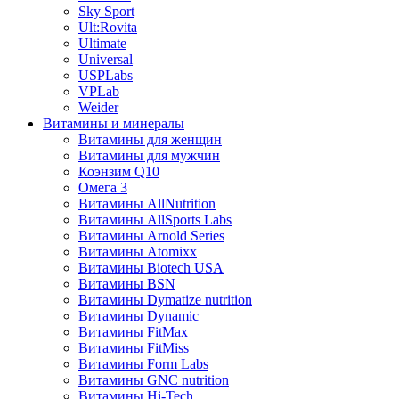
Sky Sport
Ult:Rovita
Ultimate
Universal
USPLabs
VPLab
Weider
Витамины и минералы
Витамины для женщин
Витамины для мужчин
Коэнзим Q10
Омега 3
Витамины AllNutrition
Витамины AllSports Labs
Витамины Arnold Series
Витамины Atomixx
Витамины Biotech USA
Витамины BSN
Витамины Dymatize nutrition
Витамины Dynamic
Витамины FitMax
Витамины FitMiss
Витамины Form Labs
Витамины GNC nutrition
Витамины Hi-Tech