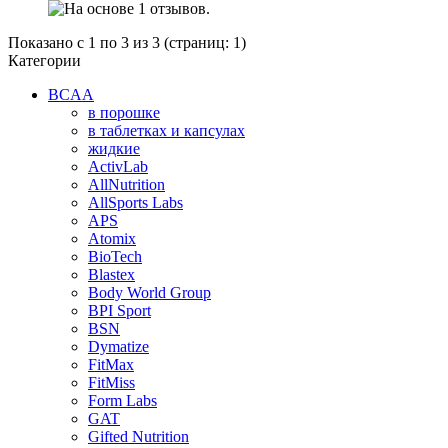
Показано с 1 по 3 из 3 (страниц: 1)
Категории
BCAA
в порошке
в таблетках и капсулах
жидкие
ActivLab
AllNutrition
AllSports Labs
APS
Atomix
BioTech
Blastex
Body World Group
BPI Sport
BSN
Dymatize
FitMax
FitMiss
Form Labs
GAT
Gifted Nutrition