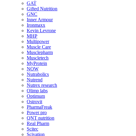
GAT
Gifted Nutrition
GNC
Inner Armour
Ironmaxx
Kevin Levrone
MHP
Multipower
Muscle Care
Musclepharm
Muscletech
MyProtein
NOW
Nutrabolics
Nutrend
Nutrex research
Olimp labs
Optimum
Ostrovit
PharmaFreak
Power pro
QNT nutrition
Real Pharm
Scitec
Scivation