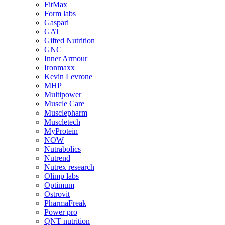
FitMax
Form labs
Gaspari
GAT
Gifted Nutrition
GNC
Inner Armour
Ironmaxx
Kevin Levrone
MHP
Multipower
Muscle Care
Musclepharm
Muscletech
MyProtein
NOW
Nutrabolics
Nutrend
Nutrex research
Olimp labs
Optimum
Ostrovit
PharmaFreak
Power pro
QNT nutrition