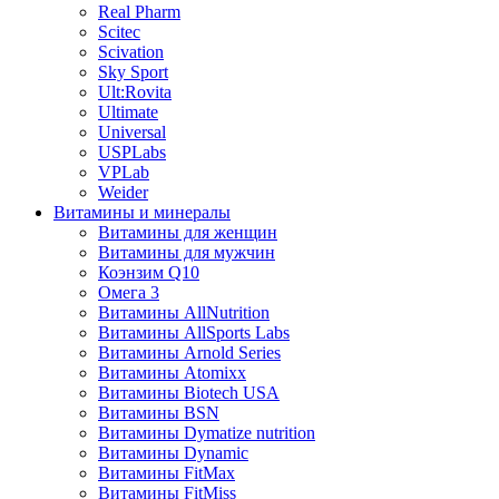
Real Pharm
Scitec
Scivation
Sky Sport
Ult:Rovita
Ultimate
Universal
USPLabs
VPLab
Weider
Витамины и минералы
Витамины для женщин
Витамины для мужчин
Коэнзим Q10
Омега 3
Витамины AllNutrition
Витамины AllSports Labs
Витамины Arnold Series
Витамины Atomixx
Витамины Biotech USA
Витамины BSN
Витамины Dymatize nutrition
Витамины Dynamic
Витамины FitMax
Витамины FitMiss