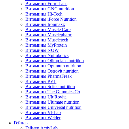
Витамины Form Labs
Витамины GNC nutrition
Витамины Hi-Tech
Витамины iForce Nutrition
Витамины Ironmaxx
Витамины Muscle Care
Витамины Musclepharm
Витамины Muscletech
Витамины MyProtein
Витамины NOW
Витамины Nutrabolics
Витамины Olimp labs nutrition
Витамины Optimum nutrition
Витамины Ostrovit nutrition
Витамины PharmaFreak
Витамины PVL
Витамины Scitec nutrition
Витамины The Gummies Co
Витамины Ult:Rovita
Витамины Ultimate nutrition
Витамины Universal nutrition
Витамины VPLab
Витамины Weider
Гейнер
Гейнер ActivLab