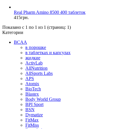
Real Pharm Amino 8500 400 таблеток
415грн.
Показано с 1 по 1 из 1 (страниц: 1)
Категории
BCAA
в порошке
в таблетках и капсулах
жидкие
ActivLab
AllNutrition
AllSports Labs
APS
Atomix
BioTech
Blastex
Body World Group
BPI Sport
BSN
Dymatize
FitMax
FitMiss