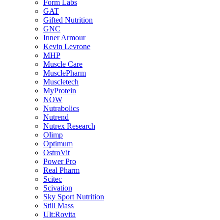
Form Labs
GAT
Gifted Nutrition
GNC
Inner Armour
Kevin Levrone
MHP
Muscle Care
MusclePharm
Muscletech
MyProtein
NOW
Nutrabolics
Nutrend
Nutrex Research
Olimp
Optimum
OstroVit
Power Pro
Real Pharm
Scitec
Scivation
Sky Sport Nutrition
Still Mass
Ult:Rovita