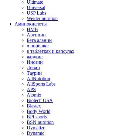
Ultimate
Universal
USP Labs
Weider nutrition
Аминокислоты
HMB
Аргинин
Бета аланин
в порошке
в таблетках и капсулах
жидкие
Инозин
Лизин
Таурин
AllNutrition
AllSports Labs
APS
Atomix
Biotech USA
Blastex
Body World
BPI sports
BSN nutrition
Dymatize
Dynamic