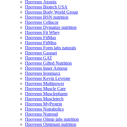
Протеин Atomix
Протеин Biotech USA
Протеин Body World Group
Протеин BSN nutrition
Протеин Cellucor
Протеин Dymatize nutrition
Протеин Fit Whey
Протеин FitMax
Протеин FitMiss
Протеин Form labs naturals
Протеин Gaspari
Протеин GAT
Протеин Gifted Nutrition
Протеин Inner Armour
Протеин Ironmaxx
Протеин Kevin Levrone
Протеин Multipower
Протеин Muscle Care
Протеин Musclepharm
Протеин Muscletech
Протеин MyProtein
Протеин Nutrabolics
Протеин Nutrend
Протеин Olimp labs nutrition
Протеин Optimum nutrition