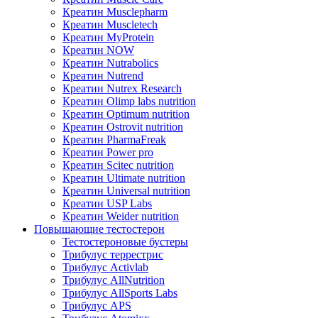
Креатин Musclepharm
Креатин Muscletech
Креатин MyProtein
Креатин NOW
Креатин Nutrabolics
Креатин Nutrend
Креатин Nutrex Research
Креатин Olimp labs nutrition
Креатин Optimum nutrition
Креатин Ostrovit nutrition
Креатин PharmaFreak
Креатин Power pro
Креатин Scitec nutrition
Креатин Ultimate nutrition
Креатин Universal nutrition
Креатин USP Labs
Креатин Weider nutrition
Повышающие тестостерон
Тестостероновые бустеры
Трибулус террестрис
Трибулус Activlab
Трибулус AllNutrition
Трибулус AllSports Labs
Трибулус APS