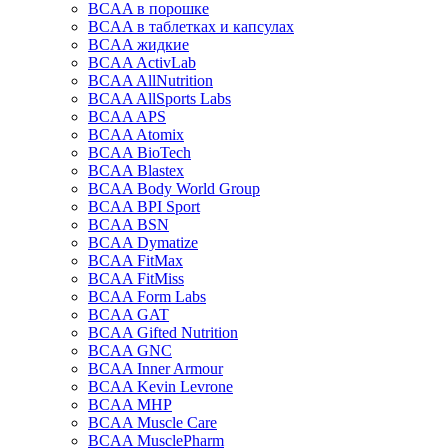
BCAA в порошке
BCAA в таблетках и капсулах
BCAA жидкие
BCAA ActivLab
BCAA AllNutrition
BCAA AllSports Labs
BCAA APS
BCAA Atomix
BCAA BioTech
BCAA Blastex
BCAA Body World Group
BCAA BPI Sport
BCAA BSN
BCAA Dymatize
BCAA FitMax
BCAA FitMiss
BCAA Form Labs
BCAA GAT
BCAA Gifted Nutrition
BCAA GNC
BCAA Inner Armour
BCAA Kevin Levrone
BCAA MHP
BCAA Muscle Care
BCAA MusclePharm