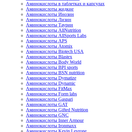
Аминокислоты в таблетках и капсулах
Аминокислоты жидкие
Аминокислоты Инозин
Аминокислоты Лизин
Аминокислоты Таурин
Аминокислоты AllNutrition
Аминокислоты AllSports Labs
Аминокислоты APS
Аминокислоты Atomix
Аминокислоты Biotech USA
Аминокислоты Blastex
Аминокислоты Body World
Аминокислоты BPI sports
Аминокислоты BSN nutrition
Аминокислоты Dymatize
Аминокислоты Dynamic
Аминокислоты FitMax
Аминокислоты Form labs
Аминокислоты Gaspari
Аминокислоты GAT
Аминокислоты Gifted Nutrition
Аминокислоты GNC
Аминокислоты Inner Armour
Аминокислоты Ironmaxx
Аминокислоты Kevin Levrone