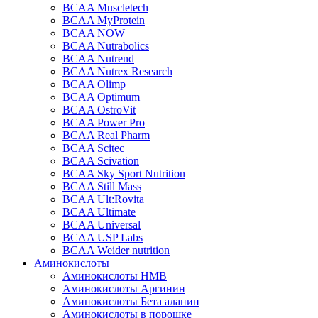
BCAA Muscletech
BCAA MyProtein
BCAA NOW
BCAA Nutrabolics
BCAA Nutrend
BCAA Nutrex Research
BCAA Olimp
BCAA Optimum
BCAA OstroVit
BCAA Power Pro
BCAA Real Pharm
BCAA Scitec
BCAA Scivation
BCAA Sky Sport Nutrition
BCAA Still Mass
BCAA Ult:Rovita
BCAA Ultimate
BCAA Universal
BCAA USP Labs
BCAA Weider nutrition
Аминокислоты
Аминокислоты HMB
Аминокислоты Аргинин
Аминокислоты Бета аланин
Аминокислоты в порошке