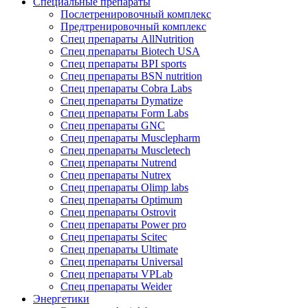
Специальные препараты
Послетренировочный комплекс
Предтренировочный комплекс
Спец препараты AllNutrition
Спец препараты Biotech USA
Спец препараты BPI sports
Спец препараты BSN nutrition
Спец препараты Cobra Labs
Спец препараты Dymatize
Спец препараты Form Labs
Спец препараты GNC
Спец препараты Musclepharm
Спец препараты Muscletech
Спец препараты Nutrend
Спец препараты Nutrex
Спец препараты Olimp labs
Спец препараты Optimum
Спец препараты Ostrovit
Спец препараты Power pro
Спец препараты Scitec
Спец препараты Ultimate
Спец препараты Universal
Спец препараты VPLab
Спец препараты Weider
Энергетики