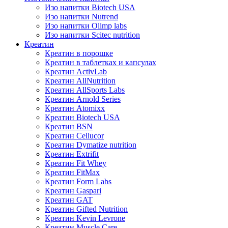
Изо напитки Biotech USA
Изо напитки Nutrend
Изо напитки Olimp labs
Изо напитки Scitec nutrition
Креатин
Креатин в порошке
Креатин в таблетках и капсулах
Креатин ActivLab
Креатин AllNutrition
Креатин AllSports Labs
Креатин Arnold Series
Креатин Atomixx
Креатин Biotech USA
Креатин BSN
Креатин Cellucor
Креатин Dymatize nutrition
Креатин Extrifit
Креатин Fit Whey
Креатин FitMax
Креатин Form Labs
Креатин Gaspari
Креатин GAT
Креатин Gifted Nutrition
Креатин Kevin Levrone
Креатин Muscle Care