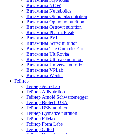
Витамины MyProtein
Витамины NOW
Витамины Nutrabolics
Витамины Olimp labs nutrition
Витамины Optimum nutrition
Витамины Ostrovit nutrition
Витамины PharmaFreak
Витамины PVL
Витамины Scitec nutrition
Витамины The Gummies Co
Витамины Ult:Rovita
Витамины Ultimate nutrition
Витамины Universal nutrition
Витамины VPLab
Витамины Weider
Гейнер
Гейнер ActivLab
Гейнер AllNutrition
Гейнер Arnold Schwarzenegger
Гейнер Biotech USA
Гейнер BSN nutrition
Гейнер Dymatize nutrition
Гейнер FitMax
Гейнер Form Labs
Гейнер Gifted