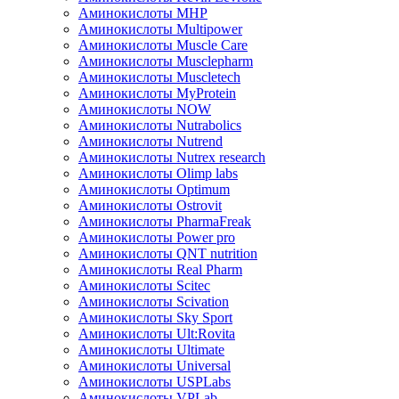
Аминокислоты MHP
Аминокислоты Multipower
Аминокислоты Muscle Care
Аминокислоты Musclepharm
Аминокислоты Muscletech
Аминокислоты MyProtein
Аминокислоты NOW
Аминокислоты Nutrabolics
Аминокислоты Nutrend
Аминокислоты Nutrex research
Аминокислоты Olimp labs
Аминокислоты Optimum
Аминокислоты Ostrovit
Аминокислоты PharmaFreak
Аминокислоты Power pro
Аминокислоты QNT nutrition
Аминокислоты Real Pharm
Аминокислоты Scitec
Аминокислоты Scivation
Аминокислоты Sky Sport
Аминокислоты Ult:Rovita
Аминокислоты Ultimate
Аминокислоты Universal
Аминокислоты USPLabs
Аминокислоты VPLab