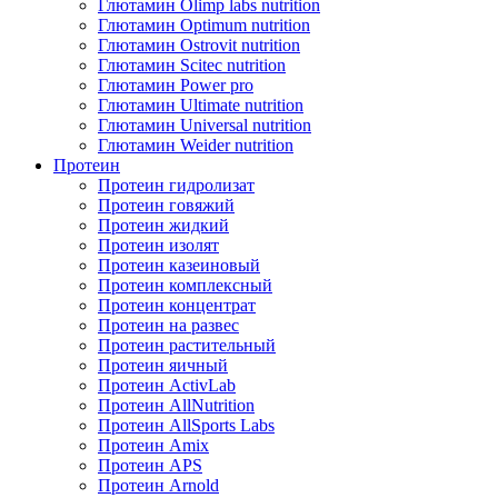
Глютамин Olimp labs nutrition
Глютамин Optimum nutrition
Глютамин Ostrovit nutrition
Глютамин Scitec nutrition
Глютамин Power pro
Глютамин Ultimate nutrition
Глютамин Universal nutrition
Глютамин Weider nutrition
Протеин
Протеин гидролизат
Протеин говяжий
Протеин жидкий
Протеин изолят
Протеин казеиновый
Протеин комплексный
Протеин концентрат
Протеин на развес
Протеин растительный
Протеин яичный
Протеин ActivLab
Протеин AllNutrition
Протеин AllSports Labs
Протеин Amix
Протеин APS
Протеин Arnold