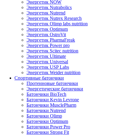
Энергетик NOW
Энергетик Nutrabolics
Энергетик Nutrend
Энергетик Nutrex Research
Энергетик Olimp labs nutrition
Энергетик Optimum
Энергетик OstroVit
Энергетик PharmaFreak
Энергетик Power pro
Энергетик Scitec nutrition
Энергетик Ultimate
Энергетик Universal
Энергетик USP Labs
Энергетик Weider nutrition
Спортивные батончики
Протеиновые батончики
Энергетические батончики
Батончики BioTech
Батончики Kevin Levrone
Батончики MusclePharm
Батончики Nutrend
Батончики Olimp
Батончики Optimum
Батончики Power Pro
Батончики Strong Fit