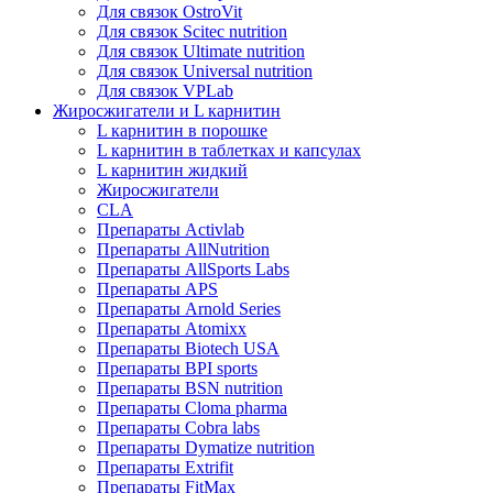
Для связок OstroVit
Для связок Scitec nutrition
Для связок Ultimate nutrition
Для связок Universal nutrition
Для связок VPLab
Жиросжигатели и L карнитин
L карнитин в порошке
L карнитин в таблетках и капсулах
L карнитин жидкий
Жиросжигатели
CLA
Препараты Activlab
Препараты AllNutrition
Препараты AllSports Labs
Препараты APS
Препараты Arnold Series
Препараты Atomixx
Препараты Biotech USA
Препараты BPI sports
Препараты BSN nutrition
Препараты Cloma pharma
Препараты Cobra labs
Препараты Dymatize nutrition
Препараты Extrifit
Препараты FitMax