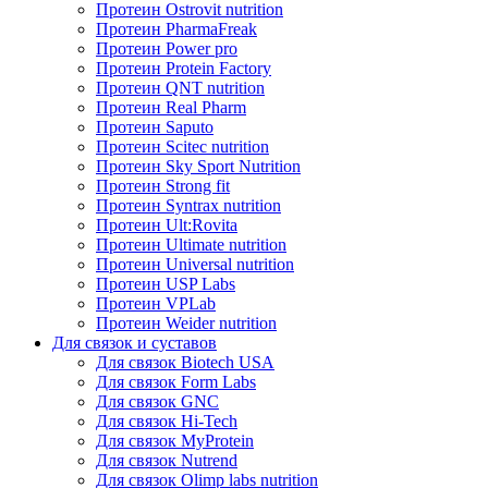
Протеин Ostrovit nutrition
Протеин PharmaFreak
Протеин Power pro
Протеин Protein Factory
Протеин QNT nutrition
Протеин Real Pharm
Протеин Saputo
Протеин Scitec nutrition
Протеин Sky Sport Nutrition
Протеин Strong fit
Протеин Syntrax nutrition
Протеин Ult:Rovita
Протеин Ultimate nutrition
Протеин Universal nutrition
Протеин USP Labs
Протеин VPLab
Протеин Weider nutrition
Для связок и суставов
Для связок Biotech USA
Для связок Form Labs
Для связок GNC
Для связок Hi-Tech
Для связок MyProtein
Для связок Nutrend
Для связок Olimp labs nutrition