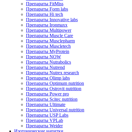
Препараты FitMiss
Препараты Form labs
Препараты Hi tech
Препараты Innovative labs
Препараты Ironmaxx
Препараты Multipower
Препараты Muscle Care
Препараты Musclepharm
Препараты Muscletech
Препараты MyProtein
Препараты NOW
Препараты Nutrabolics
Препараты Nutrend
Препараты Nutrex research
Препараты Olimp labs
Препараты Optimum nutrition
Препараты Ostrovit nutrition
Препараты Power pro
Препараты Scitec nutrition
Препараты Ultimate
Препараты Universal nutrition
Препараты USP Labs
Препараты VPLab
Препараты Weider
Изотонические напитки