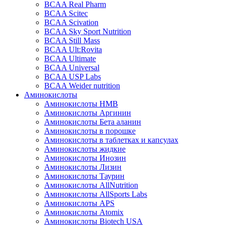
BCAA Real Pharm
BCAA Scitec
BCAA Scivation
BCAA Sky Sport Nutrition
BCAA Still Mass
BCAA Ult:Rovita
BCAA Ultimate
BCAA Universal
BCAA USP Labs
BCAA Weider nutrition
Аминокислоты
Аминокислоты HMB
Аминокислоты Аргинин
Аминокислоты Бета аланин
Аминокислоты в порошке
Аминокислоты в таблетках и капсулах
Аминокислоты жидкие
Аминокислоты Инозин
Аминокислоты Лизин
Аминокислоты Таурин
Аминокислоты AllNutrition
Аминокислоты AllSports Labs
Аминокислоты APS
Аминокислоты Atomix
Аминокислоты Biotech USA