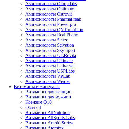
Аминокислоты Olimp labs
Аминокислоты Optimum
Аминокислоты Ostrovit
Аминокислоты PharmaFreak
Аминокислоты Power pro
Аминокислоты QNT nutrition
Аминокислоты Real Pharm
Аминокислоты Scitec
Аминокислоты Scivation
Аминокислоты Sky Sport
Аминокислоты Ult:Rovita
Аминокислоты Ultimate
Аминокислоты Universal
Аминокислоты USPLabs
Аминокислоты VPLab
Аминокислоты Weider
Витамины и минералы
Витамины для женщин
Витамины для мужчин
Коэнзим Q10
Омега 3
Витамины AllNutrition
Витамины AllSports Labs
Витамины Arnold Series
Витамины Atomixx