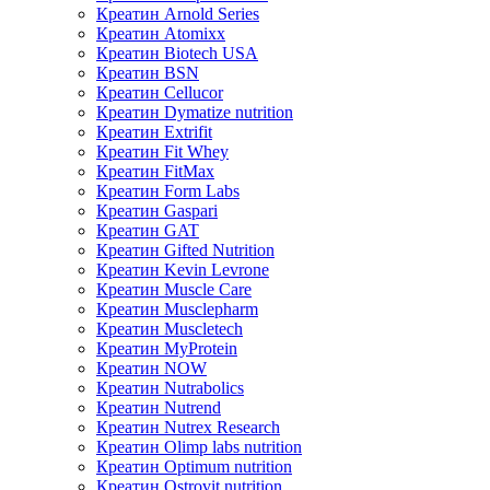
Креатин Arnold Series
Креатин Atomixx
Креатин Biotech USA
Креатин BSN
Креатин Cellucor
Креатин Dymatize nutrition
Креатин Extrifit
Креатин Fit Whey
Креатин FitMax
Креатин Form Labs
Креатин Gaspari
Креатин GAT
Креатин Gifted Nutrition
Креатин Kevin Levrone
Креатин Muscle Care
Креатин Musclepharm
Креатин Muscletech
Креатин MyProtein
Креатин NOW
Креатин Nutrabolics
Креатин Nutrend
Креатин Nutrex Research
Креатин Olimp labs nutrition
Креатин Optimum nutrition
Креатин Ostrovit nutrition