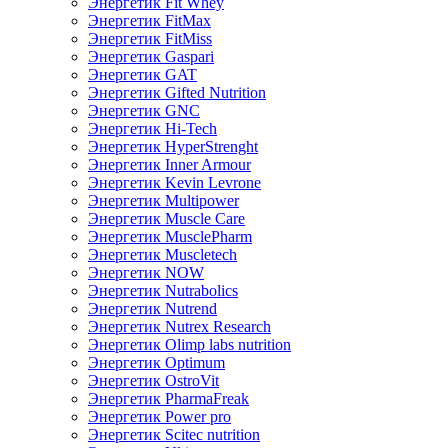
Энергетик Fit Whey
Энергетик FitMax
Энергетик FitMiss
Энергетик Gaspari
Энергетик GAT
Энергетик Gifted Nutrition
Энергетик GNC
Энергетик Hi-Tech
Энергетик HyperStrenght
Энергетик Inner Armour
Энергетик Kevin Levrone
Энергетик Multipower
Энергетик Muscle Care
Энергетик MusclePharm
Энергетик Muscletech
Энергетик NOW
Энергетик Nutrabolics
Энергетик Nutrend
Энергетик Nutrex Research
Энергетик Olimp labs nutrition
Энергетик Optimum
Энергетик OstroVit
Энергетик PharmaFreak
Энергетик Power pro
Энергетик Scitec nutrition