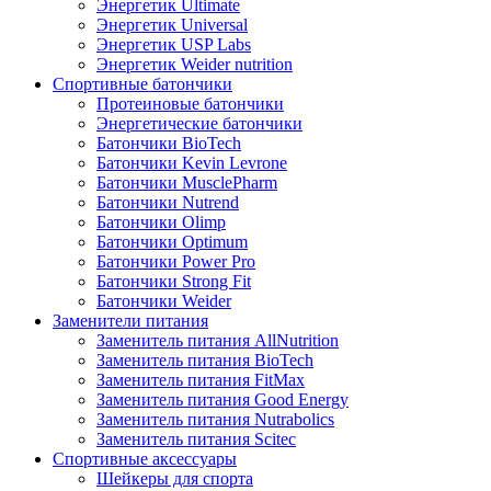
Энергетик Ultimate
Энергетик Universal
Энергетик USP Labs
Энергетик Weider nutrition
Спортивные батончики
Протеиновые батончики
Энергетические батончики
Батончики BioTech
Батончики Kevin Levrone
Батончики MusclePharm
Батончики Nutrend
Батончики Olimp
Батончики Optimum
Батончики Power Pro
Батончики Strong Fit
Батончики Weider
Заменители питания
Заменитель питания AllNutrition
Заменитель питания BioTech
Заменитель питания FitMax
Заменитель питания Good Energy
Заменитель питания Nutrabolics
Заменитель питания Scitec
Спортивные аксессуары
Шейкеры для спорта