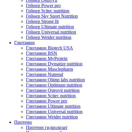
Гейнер OstroVit
Гейнер Power pro
Гейнер Scitec nutrition
Гейнер Sky Sport Nutrition
Гейнер Strong fit
Гейнер Ultimate nutrition
Гейнер Universal nutrition
Гейнер Weider nutrition
Глютамин
Глютамин Biotech USA
Глютамин BSN
Глютамин MyProtein
Глютамин Dymatize nutrition
Глютамин Musclepharm
Глютамин Nutrend
Глютамин Olimp labs nutrition
Глютамин Optimum nutrition
Глютамин Ostrovit nutrition
Глютамин Scitec nutrition
Глютамин Power pro
Глютамин Ultimate nutrition
Глютамин Universal nutrition
Глютамин Weider nutrition
Протеин
Протеин гидролизат