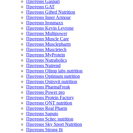
Протеин Gaspari
Протеин GAT
Протеин Gifted Nutrition
Протеин Inner Armour
Протеин Ironmaxx
Протеин Kevin Levrone
Протеин Multipower
Протеин Muscle Care
Протеин Musclepharm
Протеин Muscletech
Протеин MyProtein
Протеин Nutrabolics
Протеин Nutrend
Протеин Olimp labs nutrition
Протеин Optimum nutrition
Протеин Ostrovit nutrition
Протеин PharmaFreak
Протеин Power pro
Протеин Protein Factory
Протеин QNT nutrition
Протеин Real Pharm
Протеин Saputo
Протеин Scitec nutrition
Протеин Sky Sport Nutrition
Протеин Strong fit