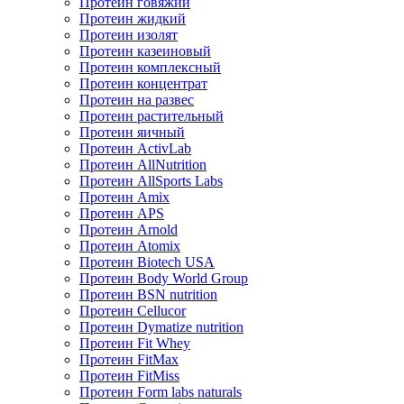
Протеин говяжий
Протеин жидкий
Протеин изолят
Протеин казеиновый
Протеин комплексный
Протеин концентрат
Протеин на развес
Протеин растительный
Протеин яичный
Протеин ActivLab
Протеин AllNutrition
Протеин AllSports Labs
Протеин Amix
Протеин APS
Протеин Arnold
Протеин Atomix
Протеин Biotech USA
Протеин Body World Group
Протеин BSN nutrition
Протеин Cellucor
Протеин Dymatize nutrition
Протеин Fit Whey
Протеин FitMax
Протеин FitMiss
Протеин Form labs naturals