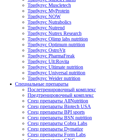
Трибулус Muscletech
Трибулус MyProtein
Трибулус NOW
Трибулус Nutrabolics
Трибулус Nutrend
Трибулус Nutrex Research
Трибулус Olimp labs nutrition
Трибулус Optimum nutrition
Трибулус OstroVit
Трибулус PharmaFreak
Трибулус Ult:Rovita
Трибулус Ultimate nutrition
Трибулус Universal nutrition
Трибулус Weider nutrition
Специальные препараты
Послетренировочный комплекс
Предтренировочный комплекс
Спец препараты AllNutrition
Спец препараты Biotech USA
Спец препараты BPI sports
Спец препараты BSN nutrition
Спец препараты Cobra Labs
Спец препараты Dymatize
Спец препараты Form Labs