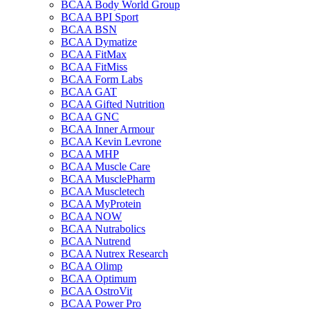
BCAA Body World Group
BCAA BPI Sport
BCAA BSN
BCAA Dymatize
BCAA FitMax
BCAA FitMiss
BCAA Form Labs
BCAA GAT
BCAA Gifted Nutrition
BCAA GNC
BCAA Inner Armour
BCAA Kevin Levrone
BCAA MHP
BCAA Muscle Care
BCAA MusclePharm
BCAA Muscletech
BCAA MyProtein
BCAA NOW
BCAA Nutrabolics
BCAA Nutrend
BCAA Nutrex Research
BCAA Olimp
BCAA Optimum
BCAA OstroVit
BCAA Power Pro