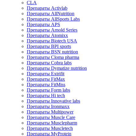
CLA
Препараты Activlab
Препараты AllNutrition
Препараты AllSports Labs
Препараты APS
Препараты Arnold Series
Препараты Atomixx
Препараты Biotech USA
Препараты BPI sports
Препараты BSN nutrition
Препараты Cloma pharma
Препараты Cobra labs
Препараты Dymatize nutrition
Препараты Extrifit
Препараты FitMax
Препараты FitMiss
Препараты Form labs
Препараты Hi tech
Препараты Innovative labs
Препараты Ironmaxx
Препараты Multipower
Препараты Muscle Care
Препараты Musclepharm
Препараты Muscletech
Препараты MyProtein