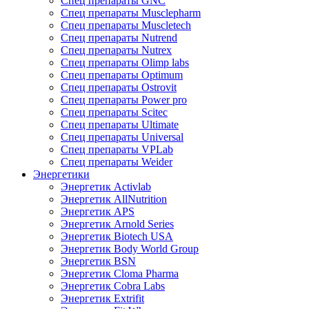
Спец препараты GNC
Спец препараты Musclepharm
Спец препараты Muscletech
Спец препараты Nutrend
Спец препараты Nutrex
Спец препараты Olimp labs
Спец препараты Optimum
Спец препараты Ostrovit
Спец препараты Power pro
Спец препараты Scitec
Спец препараты Ultimate
Спец препараты Universal
Спец препараты VPLab
Спец препараты Weider
Энергетики
Энергетик Activlab
Энергетик AllNutrition
Энергетик APS
Энергетик Arnold Series
Энергетик Biotech USA
Энергетик Body World Group
Энергетик BSN
Энергетик Cloma Pharma
Энергетик Cobra Labs
Энергетик Extrifit