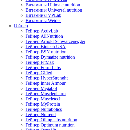
Витамины Ultimate nutrition
Витамины Universal nutrition
Витамины VPLab
Витамины Weider
Гейнер
Гейнер ActivLab
Гейнер AllNutrition
Гейнер Arnold Schwarzenegger
Гейнер Biotech USA
Гейнер BSN nutrition
Гейнер Dymatize nutrition
Гейнер FitMax
Гейнер Form Labs
Гейнер Gifted
Гейнер HyperStrenght
Гейнер Inner Armour
Гейнер Megabol
Гейнер Musclepharm
Гейнер Muscletech
Гейнер MyProtein
Гейнер Nutrabolics
Гейнер Nutrend
Гейнер Olimp labs nutrition
Гейнер Optimum nutrition