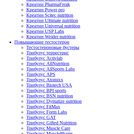
Креатин PharmaFreak
Креатин Power pro
Креатин Scitec nutrition
Креатин Ultimate nutrition
Креатин Universal nutrition
Креатин USP Labs
Креатин Weider nutrition
Повышающие тестостерон
Тестостероновые бустеры
Трибулус террестрис
Трибулус Activlab
Трибулус AllNutrition
Трибулус AllSports Labs
Трибулус APS
Трибулус Atomixx
Трибулус Biotech USA
Трибулус BPI sports
Трибулус BSN nutrition
Трибулус Dymatize nutrition
Трибулус FitMax
Трибулус Form Labs
Трибулус GAT
Трибулус Gifted Nutrition
Трибулус Muscle Care
Трибулус MusclePharm