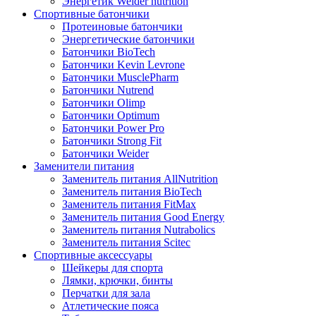
Энергетик Weider nutrition
Спортивные батончики
Протеиновые батончики
Энергетические батончики
Батончики BioTech
Батончики Kevin Levrone
Батончики MusclePharm
Батончики Nutrend
Батончики Olimp
Батончики Optimum
Батончики Power Pro
Батончики Strong Fit
Батончики Weider
Заменители питания
Заменитель питания AllNutrition
Заменитель питания BioTech
Заменитель питания FitMax
Заменитель питания Good Energy
Заменитель питания Nutrabolics
Заменитель питания Scitec
Спортивные аксессуары
Шейкеры для спорта
Лямки, крючки, бинты
Перчатки для зала
Атлетические пояса