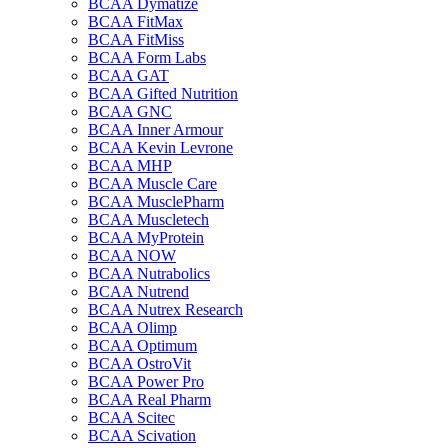
BCAA Dymatize
BCAA FitMax
BCAA FitMiss
BCAA Form Labs
BCAA GAT
BCAA Gifted Nutrition
BCAA GNC
BCAA Inner Armour
BCAA Kevin Levrone
BCAA MHP
BCAA Muscle Care
BCAA MusclePharm
BCAA Muscletech
BCAA MyProtein
BCAA NOW
BCAA Nutrabolics
BCAA Nutrend
BCAA Nutrex Research
BCAA Olimp
BCAA Optimum
BCAA OstroVit
BCAA Power Pro
BCAA Real Pharm
BCAA Scitec
BCAA Scivation