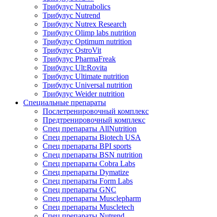
Трибулус Nutrabolics
Трибулус Nutrend
Трибулус Nutrex Research
Трибулус Olimp labs nutrition
Трибулус Optimum nutrition
Трибулус OstroVit
Трибулус PharmaFreak
Трибулус Ult:Rovita
Трибулус Ultimate nutrition
Трибулус Universal nutrition
Трибулус Weider nutrition
Специальные препараты
Послетренировочный комплекс
Предтренировочный комплекс
Спец препараты AllNutrition
Спец препараты Biotech USA
Спец препараты BPI sports
Спец препараты BSN nutrition
Спец препараты Cobra Labs
Спец препараты Dymatize
Спец препараты Form Labs
Спец препараты GNC
Спец препараты Musclepharm
Спец препараты Muscletech
Спец препараты Nutrend