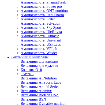
Аминокислоты PharmaFreak
Аминокислоты Power pro
Аминокислоты QNT nutrition
Аминокислоты Real Pharm
Аминокислоты Scitec
Аминокислоты Scivation
Аминокислоты Sky Sport
Аминокислоты Ult:Rovita
Аминокислоты Ultimate
Аминокислоты Universal
Аминокислоты USPLabs
Аминокислоты VPLab
Аминокислоты Weider
Витамины и минералы
Витамины для женщин
Витамины для мужчин
Коэнзим Q10
Омега 3
Витамины AllNutrition
Витамины AllSports Labs
Витамины Arnold Series
Витамины Atomixx
Витамины Biotech USA
Витамины BSN
Витамины Dymatize nutrition