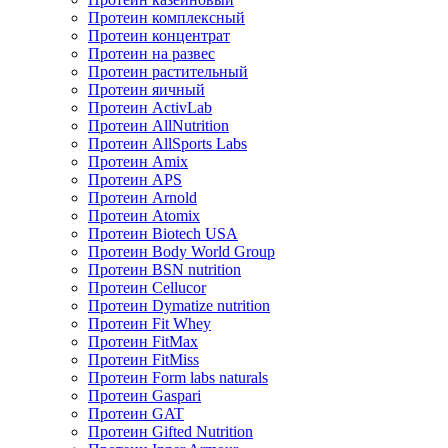
Протеин комплексный
Протеин концентрат
Протеин на развес
Протеин растительный
Протеин яичный
Протеин ActivLab
Протеин AllNutrition
Протеин AllSports Labs
Протеин Amix
Протеин APS
Протеин Arnold
Протеин Atomix
Протеин Biotech USA
Протеин Body World Group
Протеин BSN nutrition
Протеин Cellucor
Протеин Dymatize nutrition
Протеин Fit Whey
Протеин FitMax
Протеин FitMiss
Протеин Form labs naturals
Протеин Gaspari
Протеин GAT
Протеин Gifted Nutrition