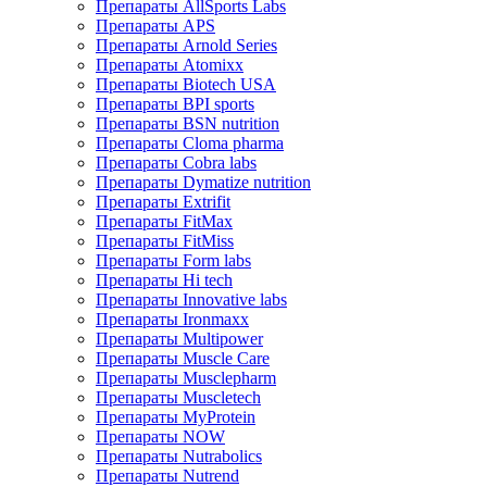
Препараты AllSports Labs
Препараты APS
Препараты Arnold Series
Препараты Atomixx
Препараты Biotech USA
Препараты BPI sports
Препараты BSN nutrition
Препараты Cloma pharma
Препараты Cobra labs
Препараты Dymatize nutrition
Препараты Extrifit
Препараты FitMax
Препараты FitMiss
Препараты Form labs
Препараты Hi tech
Препараты Innovative labs
Препараты Ironmaxx
Препараты Multipower
Препараты Muscle Care
Препараты Musclepharm
Препараты Muscletech
Препараты MyProtein
Препараты NOW
Препараты Nutrabolics
Препараты Nutrend