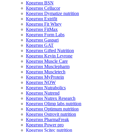
Креатин BSN
Креатин Cellucor
Креатин Dymatize nutrition
Креатин Extrifit
Креатин Fit Whey
Креатин FitMax
Креатин Form Labs
Креатин Gaspari
Креатин GAT
Креатин Gifted Nutrition
Креатин Kevin Levrone
Креатин Muscle Care
Креатин Musclepharm
Креатин Muscletech
Креатин MyProtein
Креатин NOW
Креатин Nutrabolics
Креатин Nutrend
Креатин Nutrex Research
Креатин Olimp labs nutrition
Креатин Optimum nutrition
Креатин Ostrovit nutrition
Креатин PharmaFreak
Креатин Power pro
Креатин Scitec nutrition