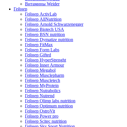
Витамины Weider
Гейнер
Гейнер ActivLab
Гейнер AllNutrition
Гейнер Arnold Schwarzenegger
Гейнер Biotech USA
Гейнер BSN nutrition
Гейнер Dymatize nutrition
Гейнер FitMax
Гейнер Form Labs
Гейнер Gifted
Гейнер HyperStrenght
Гейнер Inner Armour
Гейнер Megabol
Гейнер Musclepharm
Гейнер Muscletech
Гейнер MyProtein
Гейнер Nutrabolics
Гейнер Nutrend
Гейнер Olimp labs nutrition
Гейнер Optimum nutrition
Гейнер OstroVit
Гейнер Power pro
Гейнер Scitec nutrition
Гейнер Sky Sport Nutrition