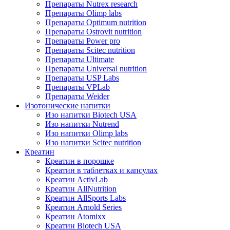
Препараты Nutrex research
Препараты Olimp labs
Препараты Optimum nutrition
Препараты Ostrovit nutrition
Препараты Power pro
Препараты Scitec nutrition
Препараты Ultimate
Препараты Universal nutrition
Препараты USP Labs
Препараты VPLab
Препараты Weider
Изотонические напитки
Изо напитки Biotech USA
Изо напитки Nutrend
Изо напитки Olimp labs
Изо напитки Scitec nutrition
Креатин
Креатин в порошке
Креатин в таблетках и капсулах
Креатин ActivLab
Креатин AllNutrition
Креатин AllSports Labs
Креатин Arnold Series
Креатин Atomixx
Креатин Biotech USA