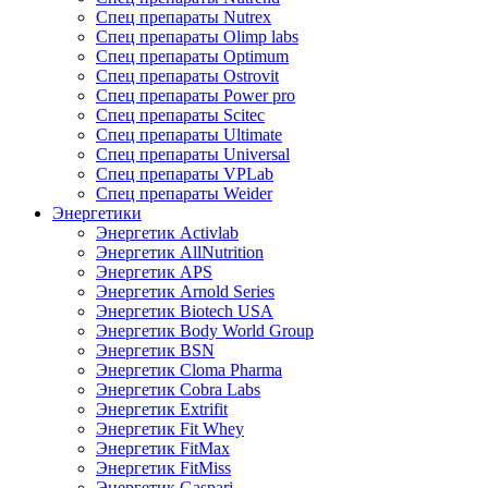
Спец препараты Nutrex
Спец препараты Olimp labs
Спец препараты Optimum
Спец препараты Ostrovit
Спец препараты Power pro
Спец препараты Scitec
Спец препараты Ultimate
Спец препараты Universal
Спец препараты VPLab
Спец препараты Weider
Энергетики
Энергетик Activlab
Энергетик AllNutrition
Энергетик APS
Энергетик Arnold Series
Энергетик Biotech USA
Энергетик Body World Group
Энергетик BSN
Энергетик Cloma Pharma
Энергетик Cobra Labs
Энергетик Extrifit
Энергетик Fit Whey
Энергетик FitMax
Энергетик FitMiss
Энергетик Gaspari