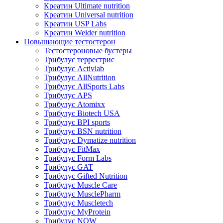
Креатин Ultimate nutrition
Креатин Universal nutrition
Креатин USP Labs
Креатин Weider nutrition
Повышающие тестостерон
Тестостероновые бустеры
Трибулус террестрис
Трибулус Activlab
Трибулус AllNutrition
Трибулус AllSports Labs
Трибулус APS
Трибулус Atomixx
Трибулус Biotech USA
Трибулус BPI sports
Трибулус BSN nutrition
Трибулус Dymatize nutrition
Трибулус FitMax
Трибулус Form Labs
Трибулус GAT
Трибулус Gifted Nutrition
Трибулус Muscle Care
Трибулус MusclePharm
Трибулус Muscletech
Трибулус MyProtein
Трибулус NOW