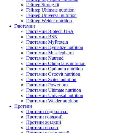
Гейнер Strong fit
Гейнер Ultimate nutrition
Гейнер Universal nutrition
Гейнер Weider nutrition
Глютамин
Глютамин Biotech USA
Глютамин BSN
Глютамин MyProtein
Глютамин Dymatize nutrition
Глютамин Musclepharm
Глютамин Nutrend
Глютамин Olimp labs nutrition
Глютамин Optimum nutrition
Глютамин Ostrovit nutrition
Глютамин Scitec nutrition
Глютамин Power pro
Глютамин Ultimate nutrition
Глютамин Universal nutrition
Глютамин Weider nutrition
Протеин
Протеин гидролизат
Протеин говяжий
Протеин жидкий
Протеин изолят
Протеин казеиновый