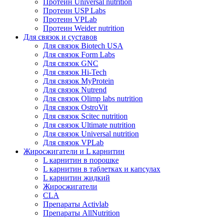
Протеин Universal nutrition
Протеин USP Labs
Протеин VPLab
Протеин Weider nutrition
Для связок и суставов
Для связок Biotech USA
Для связок Form Labs
Для связок GNC
Для связок Hi-Tech
Для связок MyProtein
Для связок Nutrend
Для связок Olimp labs nutrition
Для связок OstroVit
Для связок Scitec nutrition
Для связок Ultimate nutrition
Для связок Universal nutrition
Для связок VPLab
Жиросжигатели и L карнитин
L карнитин в порошке
L карнитин в таблетках и капсулах
L карнитин жидкий
Жиросжигатели
CLA
Препараты Activlab
Препараты AllNutrition