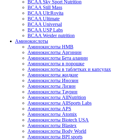
BCAA Sky Sport Nutrition
BCAA Still Mass
BCAA Ult:Rovita
BCAA Ultimate
BCAA Universal
BCAA USP Labs
BCAA Weider nutrition
Аминокислоты
Аминокислоты HMB
Аминокислоты Аргинин
Аминокислоты Бета аланин
Аминокислоты в порошке
Аминокислоты в таблетках и капсулах
Аминокислоты жидкие
Аминокислоты Инозин
Аминокислоты Лизин
Аминокислоты Таурин
Аминокислоты AllNutrition
Аминокислоты AllSports Labs
Аминокислоты APS
Аминокислоты Atomix
Аминокислоты Biotech USA
Аминокислоты Blastex
Аминокислоты Body World
Аминокислоты BPI sports